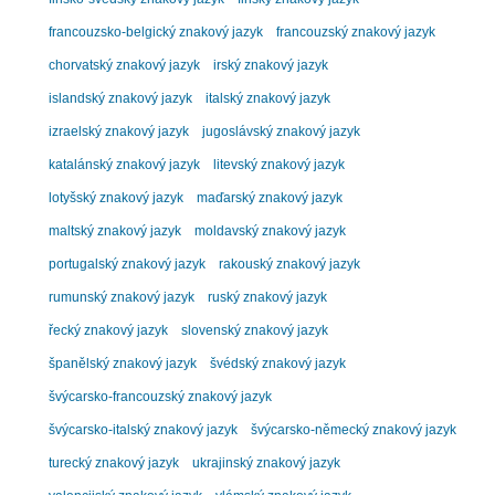
francouzsko-belgický znakový jazyk
francouzský znakový jazyk
chorvatský znakový jazyk
irský znakový jazyk
islandský znakový jazyk
italský znakový jazyk
izraelský znakový jazyk
jugoslávský znakový jazyk
katalánský znakový jazyk
litevský znakový jazyk
lotyšský znakový jazyk
maďarský znakový jazyk
maltský znakový jazyk
moldavský znakový jazyk
portugalský znakový jazyk
rakouský znakový jazyk
rumunský znakový jazyk
ruský znakový jazyk
řecký znakový jazyk
slovenský znakový jazyk
španělský znakový jazyk
švédský znakový jazyk
švýcarsko-francouzský znakový jazyk
švýcarsko-italský znakový jazyk
švýcarsko-německý znakový jazyk
turecký znakový jazyk
ukrajinský znakový jazyk