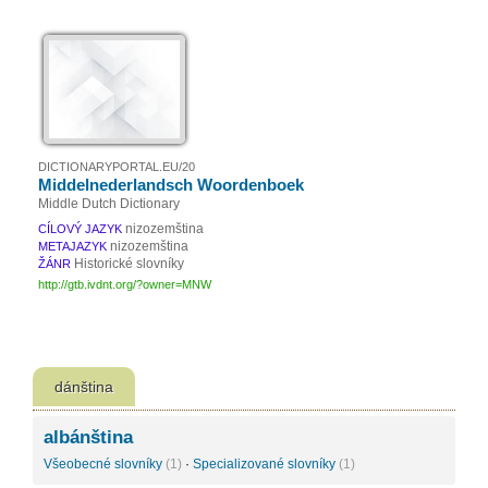
DICTIONARYPORTAL.EU/20
Middelnederlandsch Woordenboek
Middle Dutch Dictionary
nizozemština
CÍLOVÝ JAZYK
nizozemština
METAJAZYK
Historické slovníky
ŽÁNR
http://gtb.ivdnt.org/?owner=MNW
dánština
albánština
Všeobecné slovníky
(1)
·
Specializované slovníky
(1)