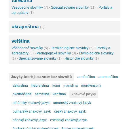
turečtina
Všeobecné slovníky
(7)
·
Specializované slovníky
(11)
·
Portály a
agregátory
(1)
ukrajinština
(1)
velština
Všeobecné slovníky
(5)
·
Terminologické slovníky
(5)
·
Portály a
agregátory
(3)
·
Pedagogické slovníky
(3)
·
Etymologické slovníky
(1)
·
Specializované slovníky
(1)
·
Historické slovníky
(1)
Jazyky, které jsou zatím bez slovníků
arménština
arumunština
asturština
hebrejština
komi
manština
mordvinština
okcitánština
sardština
vepština
Znakové jazyky
albánský znakový jazyk
arménský znakový jazyk
bulharský znakový jazyk
český znakový jazyk
dánský znakový jazyk
estonský znakový jazyk
finsko-švédský znakový jazyk
finský znakový jazyk