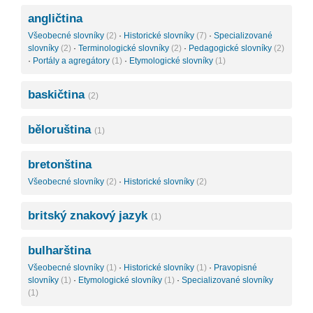
angličtina
Všeobecné slovníky
(2)
·
Historické slovníky
(7)
·
Specializované
slovníky
(2)
·
Terminologické slovníky
(2)
·
Pedagogické slovníky
(2)
·
Portály a agregátory
(1)
·
Etymologické slovníky
(1)
baskičtina
(2)
běloruština
(1)
bretonština
Všeobecné slovníky
(2)
·
Historické slovníky
(2)
britský znakový jazyk
(1)
bulharština
Všeobecné slovníky
(1)
·
Historické slovníky
(1)
·
Pravopisné
slovníky
(1)
·
Etymologické slovníky
(1)
·
Specializované slovníky
(1)