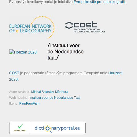
Evropský slovníkový portál je iniciativa
Evropské sítě pro e-lexikografii
.
COST
je podporován rámcovým programem Evropské unie
Horizont
2020
.
Autor stránek:
Michal Boleslav Měchura
Web hosting:
Instituut voor de Nederlandse Taal
Ikony:
FamFamFam