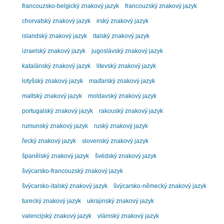
francouzsko-belgický znakový jazyk
francouzský znakový jazyk
chorvatský znakový jazyk
irský znakový jazyk
islandský znakový jazyk
italský znakový jazyk
izraelský znakový jazyk
jugoslávský znakový jazyk
katalánský znakový jazyk
litevský znakový jazyk
lotyšský znakový jazyk
maďarský znakový jazyk
maltský znakový jazyk
moldavský znakový jazyk
portugalský znakový jazyk
rakouský znakový jazyk
rumunský znakový jazyk
ruský znakový jazyk
řecký znakový jazyk
slovenský znakový jazyk
španělský znakový jazyk
švédský znakový jazyk
švýcarsko-francouzský znakový jazyk
švýcarsko-italský znakový jazyk
švýcarsko-německý znakový jazyk
turecký znakový jazyk
ukrajinský znakový jazyk
valencijský znakový jazyk
vlámský znakový jazyk