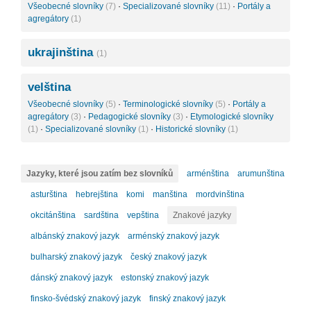
Všeobecné slovníky
(7)
·
Specializované slovníky
(11)
·
Portály a
agregátory
(1)
ukrajinština
(1)
velština
Všeobecné slovníky
(5)
·
Terminologické slovníky
(5)
·
Portály a
agregátory
(3)
·
Pedagogické slovníky
(3)
·
Etymologické slovníky
(1)
·
Specializované slovníky
(1)
·
Historické slovníky
(1)
Jazyky, které jsou zatím bez slovníků
arménština
arumunština
asturština
hebrejština
komi
manština
mordvinština
okcitánština
sardština
vepština
Znakové jazyky
albánský znakový jazyk
arménský znakový jazyk
bulharský znakový jazyk
český znakový jazyk
dánský znakový jazyk
estonský znakový jazyk
finsko-švédský znakový jazyk
finský znakový jazyk