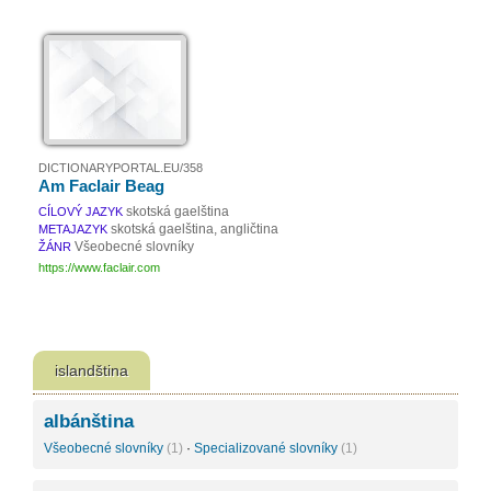
DICTIONARYPORTAL.EU/358
Am Faclair Beag
skotská gaelština
CÍLOVÝ JAZYK
skotská gaelština, angličtina
METAJAZYK
Všeobecné slovníky
ŽÁNR
https://www.faclair.com
islandština
albánština
Všeobecné slovníky
(1)
·
Specializované slovníky
(1)