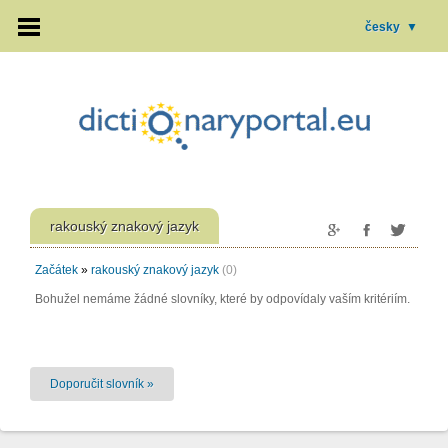
česky
▼
rakouský znakový jazyk
Začátek
»
rakouský znakový jazyk
(0)
Bohužel nemáme žádné slovníky, které by odpovídaly vaším kritériím.
Doporučit slovník »