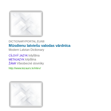
DICTIONARYPORTAL.EU/68
Mūsdienu latviešu valodas vārdnīca
Modern Latvian Dictionary
lotyština
CÍLOVÝ JAZYK
lotyština
METAJAZYK
Všeobecné slovníky
ŽÁNR
http://www.tezaurs.lv/mlvv/