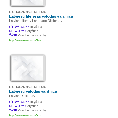
DICTIONARYPORTAL.EU/65
Latviešu literārās valodas vārdnīca
Latvian Literary Language Dictionary
lotyština
CÍLOVÝ JAZYK
lotyština
METAJAZYK
Všeobecné slovníky
ŽÁNR
http://www.tezaurs.lv/llvv
DICTIONARYPORTAL.EU/66
Latviešu valodas vārdnīca
Latvian Dictionary
lotyština
CÍLOVÝ JAZYK
lotyština
METAJAZYK
Všeobecné slovníky
ŽÁNR
http://www.tezaurs.lv/lvv/