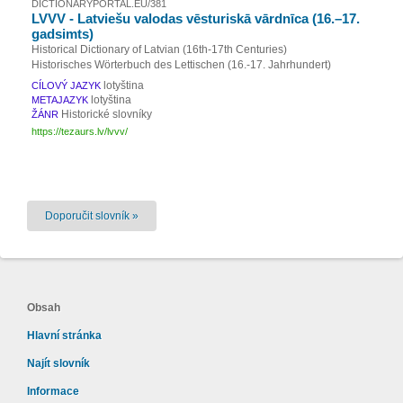
DICTIONARYPORTAL.EU/381
LVVV - Latviešu valodas vēsturiskā vārdnīca (16.–17.
gadsimts)
Historical Dictionary of Latvian (16th-17th Centuries)
Historisches Wörterbuch des Lettischen (16.-17. Jahrhundert)
lotyština
CÍLOVÝ JAZYK
lotyština
METAJAZYK
Historické slovníky
ŽÁNR
https://tezaurs.lv/lvvv/
Doporučit slovník »
Obsah
Hlavní stránka
Najít slovník
Informace