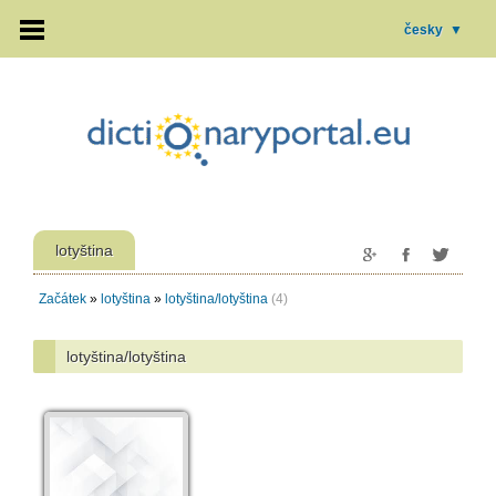
česky
▼
lotyština
Začátek
»
lotyština
»
lotyština/lotyština
(4)
lotyština/lotyština