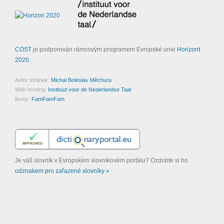
COST
je podporován rámcovým programem Evropské unie
Horizont
2020
.
Autor stránek:
Michal Boleslav Měchura
Web hosting:
Instituut voor de Nederlandse Taal
Ikony:
FamFamFam
Je váš slovník v Evropském slovníkovém portálu? Ozdobte si ho
odznakem pro zařazené slovníky »