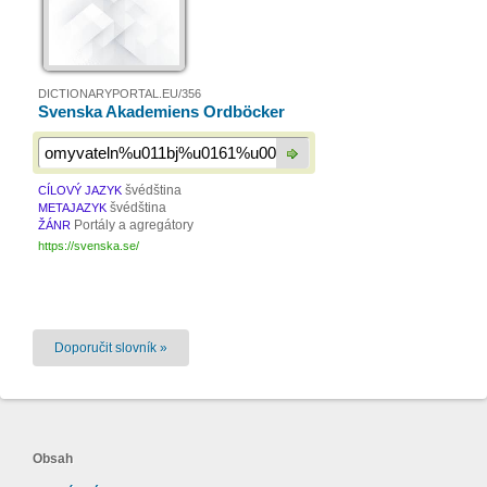
DICTIONARYPORTAL.EU/356
Svenska Akademiens Ordböcker
švédština
CÍLOVÝ JAZYK
švédština
METAJAZYK
Portály a agregátory
ŽÁNR
https://svenska.se/
Doporučit slovník »
Obsah