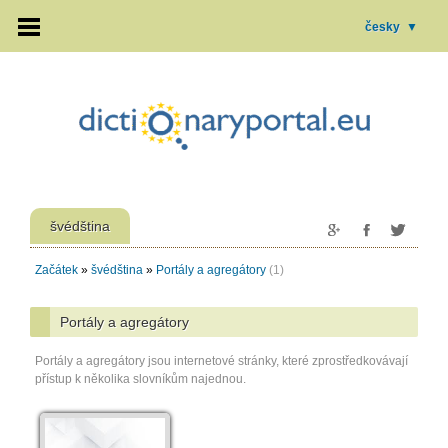
česky
▼
švédština
Začátek
»
švédština
»
Portály a agregátory
(1)
Portály a agregátory
Portály a agregátory jsou internetové stránky, které zprostředkovávají
přístup k několika slovníkům najednou.