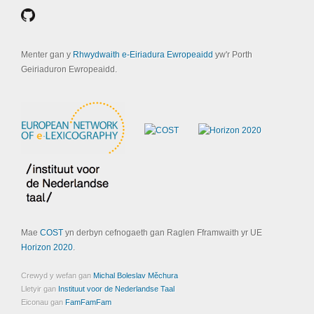
Menter gan y
Rhwydwaith e-Eiriadura Ewropeaidd
yw'r Porth
Geiriaduron Ewropeaidd.
Mae
COST
yn derbyn cefnogaeth gan Raglen Fframwaith yr UE
Horizon 2020
.
Crewyd y wefan gan
Michal Boleslav Měchura
Lletyir gan
Instituut voor de Nederlandse Taal
Eiconau gan
FamFamFam