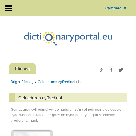
Cymraeg
▼
Ffinneg
Brig
»
Ffinneg
»
Geiriaduron cyffredinol
(1)
Geiriaduron cyffredinol
Geiriaduron cyffredinol yw geiriaduron sy'n cofnodi geirfa gyfoes ac
sydd wedi eu bwriadu ar gyfer defnydd pob dydd gan siaradwyr
brodorol a rhugl.