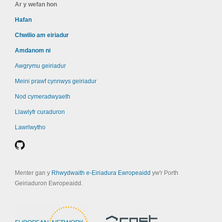
Ar y wefan hon
Hafan
Chwilio am eiriadur
Amdanom ni
Awgrymu geiriadur
Meini prawf cynnwys geiriadur
Nod cymeradwyaeth
Llawlyfr curaduron
Lawrlwytho
Menter gan y
Rhwydwaith e-Eiriadura Ewropeaidd
yw'r Porth
Geiriaduron Ewropeaidd.