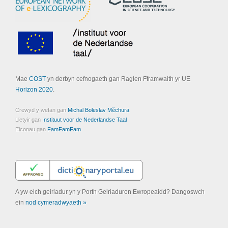
Mae
COST
yn derbyn cefnogaeth gan Raglen Fframwaith yr UE
Horizon 2020
.
Crewyd y wefan gan
Michal Boleslav Měchura
Lletyir gan
Instituut voor de Nederlandse Taal
Eiconau gan
FamFamFam
A yw eich geiriadur yn y Porth Geiriaduron Ewropeaidd? Dangoswch
ein
nod cymeradwyaeth »