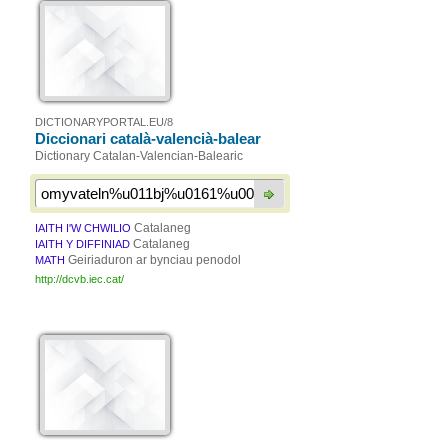
DICTIONARYPORTAL.EU/8
Diccionari català-valencià-balear
Dictionary Catalan-Valencian-Balearic
Catalaneg
IAITH I'W CHWILIO
Catalaneg
IAITH Y DIFFINIAD
Geiriaduron ar bynciau penodol
MATH
http://dcvb.iec.cat/