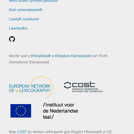
Meini prawf cynnwys geiriadur
Nod cymeradwyaeth
Llawlyfr curaduron
Lawrlwytho
Menter gan y
Rhwydwaith e-Eiriadura Ewropeaidd
yw'r Porth
Geiriaduron Ewropeaidd.
Mae
COST
yn derbyn cefnogaeth gan Raglen Fframwaith yr UE