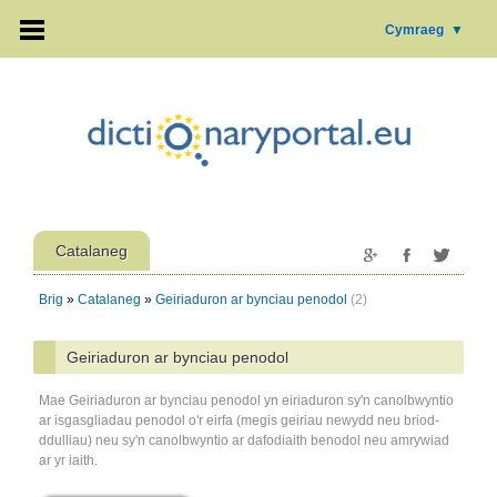
Cymraeg
▼
Catalaneg
Brig
»
Catalaneg
»
Geiriaduron ar bynciau penodol
(2)
Geiriaduron ar bynciau penodol
Mae Geiriaduron ar bynciau penodol yn eiriaduron sy'n canolbwyntio
ar isgasgliadau penodol o'r eirfa (megis geiriau newydd neu briod-
ddulliau) neu sy'n canolbwyntio ar dafodiaith benodol neu amrywiad
ar yr iaith.