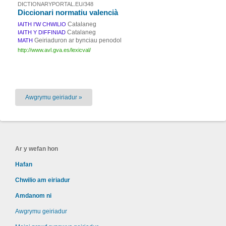
DICTIONARYPORTAL.EU/348
Diccionari normatiu valencià
Catalaneg
IAITH I'W CHWILIO
Catalaneg
IAITH Y DIFFINIAD
Geiriaduron ar bynciau penodol
MATH
http://www.avl.gva.es/lexicval/
Awgrymu geiriadur »
Ar y wefan hon
Hafan
Chwilio am eiriadur
Amdanom ni
Awgrymu geiriadur