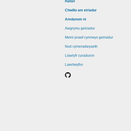
Hafan
Chwilio am eiriadur
Amdanom ni
Awgrymu geiriadur
Meini prawf cynnwys geiriadur
Nod cymeradwyaeth
Llawlyfr curaduron
Lawrlwytho