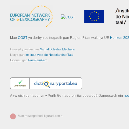
Mae
COST
yn derbyn cefnogaeth gan Raglen Fframwaith yr UE
Horizon 20
Crewyd y wefan gan
Michal Boleslav Měchura
Lletyir gan
Instituut voor de Nederlandse Taal
Eiconau gan
FamFamFam
A yw eich geiriadur yn y Porth Geiriaduron Ewropeaidd? Dangoswch ein
no
Man mewngofnodi i guraduron »