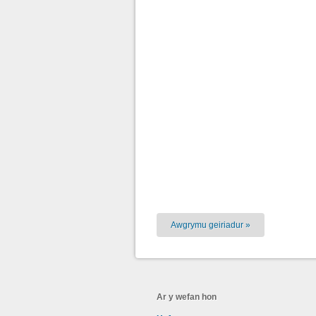
Awgrymu geiriadur »
Ar y wefan hon