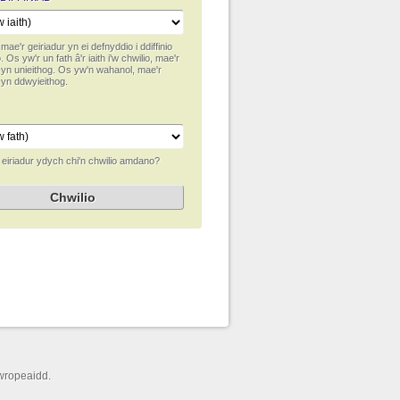
 mae'r geiriadur yn ei defnyddio i ddiffinio
. Os yw'r un fath â'r iaith i'w chwilio, mae'r
r yn unieithog. Os yw'n wahanol, mae'r
 yn ddwyieithog.
 eiriadur ydych chi'n chwilio amdano?
wropeaidd.