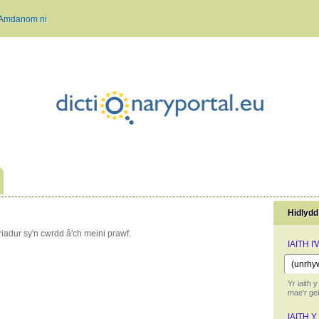
Amdanom ni
Hidlydd
iadur sy'n cwrdd â'ch meini prawf.
IAITH I
Yr iaith y
mae'r ge
IAITH Y