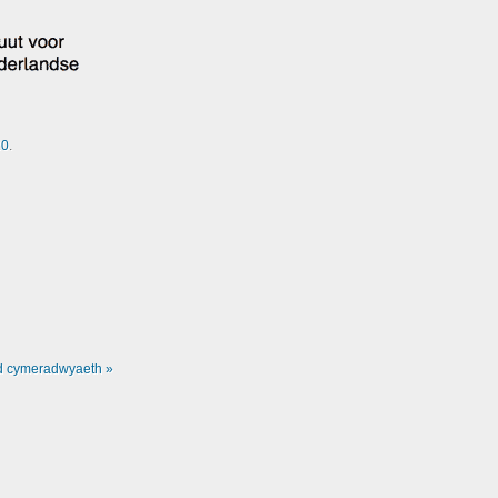
20
.
d cymeradwyaeth »