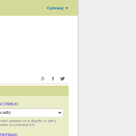
Cymraeg
▼
'W CHWILIO
 mae'r geiriadur yn ei disgrifio; yr iaith y
iriadur yn ymwneud â hi.
 DIFFINIAD