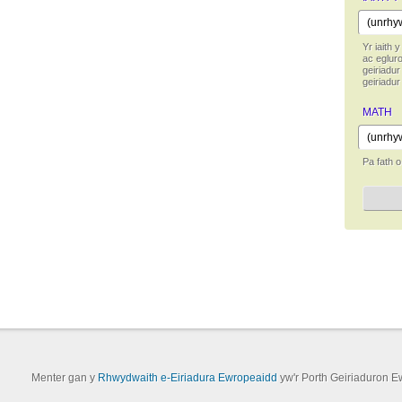
Yr iaith y
ac egluro
geiriadu
geiriadur
MATH
Pa fath o
Menter gan y
Rhwydwaith e-Eiriadura Ewropeaidd
yw'r Porth Geiriaduron E