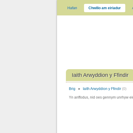
Hafan
Chwilio am eiriadur
Iaith Arwyddion y Ffindir
Brig
»
Iaith Arwyddion y Ffindir
(0)
Yn anffodus, nid oes gennym unrhyw eir