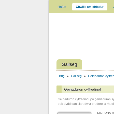
Hafan
Chwilio am eiriadur
Galiseg
Brig
»
Galiseg
»
Geiriaduron cyffre
Geiriaduron cyffredinol
Geiriaduron cyffredinol yw geiriaduron s
pob dydd gan siaradwyr brodorol a rhugl
DICTIONARY