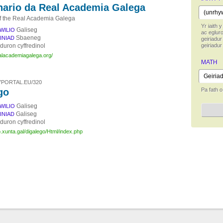
nario da Real Academia Galega
of the Real Academia Galega
Yr iaith y
Galiseg
HWILIO
ac egluro
Sbaeneg
FINIAD
geiriadu
duron cyffredinol
geiriadur
alacademiagalega.org/
MATH
PORTAL.EU/320
go
Pa fath o
Galiseg
HWILIO
Galiseg
FINIAD
duron cyffredinol
go.xunta.gal/digalego/Html/index.php