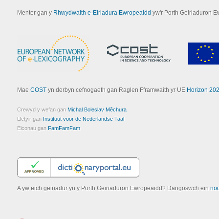
Menter gan y
Rhwydwaith e-Eiriadura Ewropeaidd
yw'r Porth Geiriaduron E
Mae
COST
yn derbyn cefnogaeth gan Raglen Fframwaith yr UE
Horizon 20
Crewyd y wefan gan
Michal Boleslav Měchura
Lletyir gan
Instituut voor de Nederlandse Taal
Eiconau gan
FamFamFam
A yw eich geiriadur yn y Porth Geiriaduron Ewropeaidd? Dangoswch ein
no