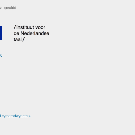
wropeaidd.
20
.
d cymeradwyaeth »