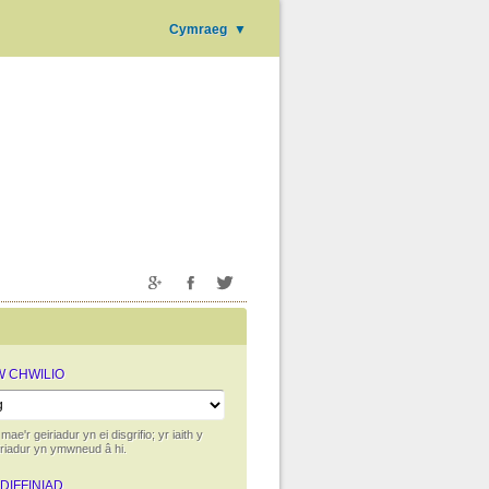
Cymraeg
▼
'W CHWILIO
 mae'r geiriadur yn ei disgrifio; yr iaith y
iriadur yn ymwneud â hi.
 DIFFINIAD