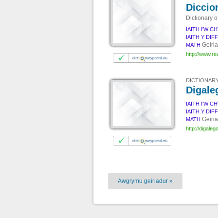
Diccio
Dictionary 
IAITH I'W C
IAITH Y DIF
Geiria
MATH
http://www.re
DICTIONARY
Digale
IAITH I'W C
IAITH Y DIF
Geiria
MATH
http://digale
Awgrymu geiriadur »