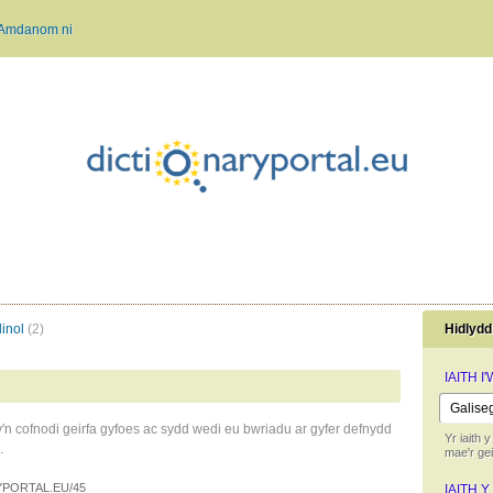
Amdanom ni
dinol
(2)
Hidlydd
IAITH I
y'n cofnodi geirfa gyfoes ac sydd wedi eu bwriadu ar gyfer defnydd
Yr iaith y
.
mae'r ge
PORTAL.EU/45
IAITH Y