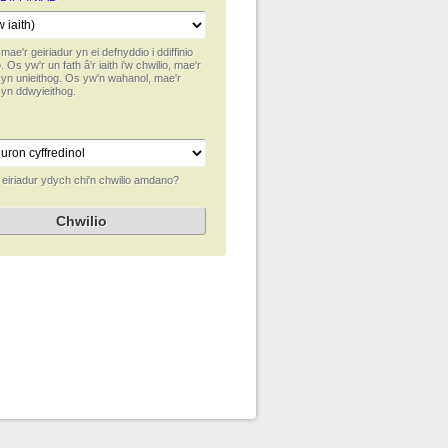
 mae'r geiriadur yn ei defnyddio i ddiffinio
. Os yw'r un fath â'r iaith i'w chwilio, mae'r
r yn unieithog. Os yw'n wahanol, mae'r
 yn ddwyieithog.
 eiriadur ydych chi'n chwilio amdano?