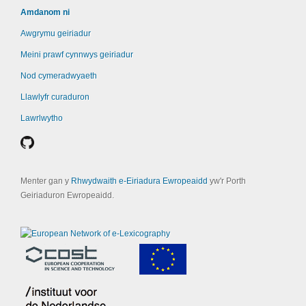
Amdanom ni
Awgrymu geiriadur
Meini prawf cynnwys geiriadur
Nod cymeradwyaeth
Llawlyfr curaduron
Lawrlwytho
Menter gan y
Rhwydwaith e-Eiriadura Ewropeaidd
yw'r Porth
Geiriaduron Ewropeaidd.