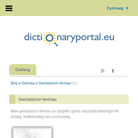
Cymraeg
▼
Galiseg
Brig
»
Galiseg
»
Geiriaduron termau
(1)
Geiriaduron termau
Mae geiriaduron termau yn disgrifio geirfa meysydd arbenigol fel
bioleg, mathemateg neu economeg.