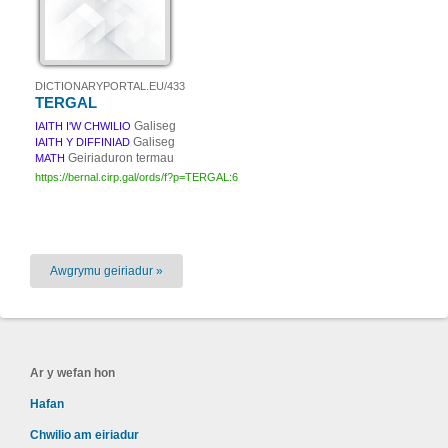
DICTIONARYPORTAL.EU/433
TERGAL
Galiseg
IAITH I'W CHWILIO
Galiseg
IAITH Y DIFFINIAD
Geiriaduron termau
MATH
https://bernal.cirp.gal/ords/f?p=TERGAL:6
Awgrymu geiriadur »
Ar y wefan hon
Hafan
Chwilio am eiriadur