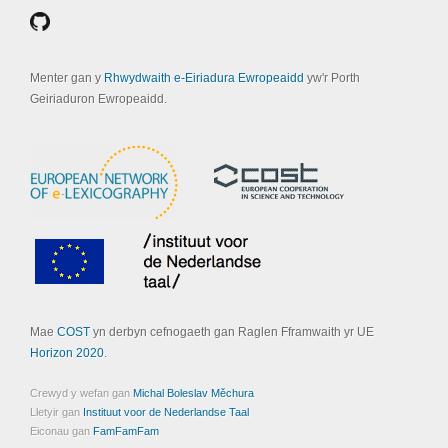
Menter gan y
Rhwydwaith e-Eiriadura Ewropeaidd
yw'r Porth
Geiriaduron Ewropeaidd.
Mae
COST
yn derbyn cefnogaeth gan Raglen Fframwaith yr UE
Horizon 2020
.
Crewyd y wefan gan
Michal Boleslav Měchura
Lletyir gan
Instituut voor de Nederlandse Taal
Eiconau gan
FamFamFam