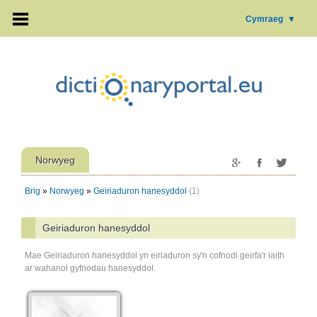
Cymraeg
▼
Norwyeg
Brig
»
Norwyeg
»
Geiriaduron hanesyddol
(1)
Geiriaduron hanesyddol
Mae Geiriaduron hanesyddol yn eiriaduron sy'n cofnodi geirfa'r iaith
ar wahanol gyfnodau hanesyddol.