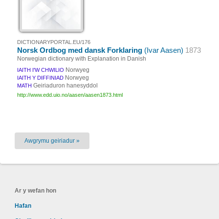
DICTIONARYPORTAL.EU/176
Norsk Ordbog med dansk Forklaring
(Ivar Aasen)
1873
Norwegian dictionary with Explanation in Danish
Norwyeg
IAITH I'W CHWILIO
Norwyeg
IAITH Y DIFFINIAD
Geiriaduron hanesyddol
MATH
http://www.edd.uio.no/aasen/aasen1873.html
Awgrymu geiriadur »
Ar y wefan hon
Hafan