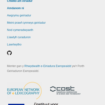
Chwilio am eiriadur
Amdanom ni
Awgrymu geiriadur
Meini prawf cynnwys geiriadur
Nod cymeradwyaeth
Llawlyfr curaduron
Lawrlwytho
Menter gan y
Rhwydwaith e-Eiriadura Ewropeaidd
yw'r Porth
Geiriaduron Ewropeaidd.