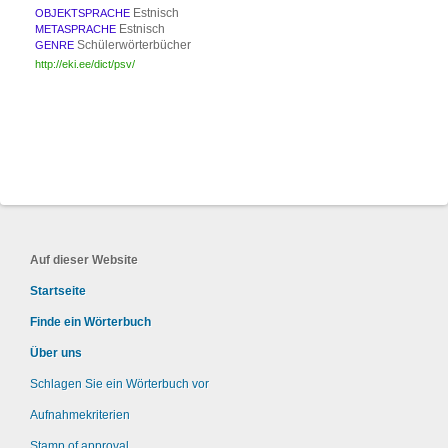
Estnisch
OBJEKTSPRACHE
Estnisch
METASPRACHE
Schülerwörterbücher
GENRE
http://eki.ee/dict/psv/
Auf dieser Website
Startseite
Finde ein Wörterbuch
Über uns
Schlagen Sie ein Wörterbuch vor
Aufnahmekriterien
Stamp of approval