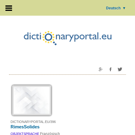
Deutsch
▼
DICTIONARYPORTAL.EU/396
RimesSolides
Französisch
OBJEKTSPRACHE