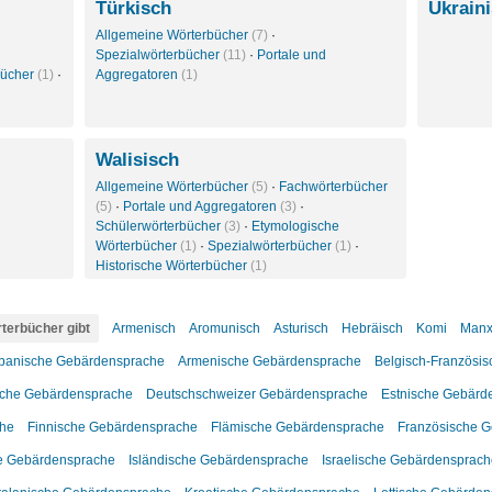
Türkisch
Ukrain
Allgemeine Wörterbücher
(7)
·
Spezialwörterbücher
(11)
·
Portale und
bücher
(1)
·
Aggregatoren
(1)
Walisisch
Allgemeine Wörterbücher
(5)
·
Fachwörterbücher
(5)
·
Portale und Aggregatoren
(3)
·
Schülerwörterbücher
(3)
·
Etymologische
Wörterbücher
(1)
·
Spezialwörterbücher
(1)
·
Historische Wörterbücher
(1)
terbücher gibt
Armenisch
Aromunisch
Asturisch
Hebräisch
Komi
Man
banische Gebärdensprache
Armenische Gebärdensprache
Belgisch-Französi
che Gebärdensprache
Deutschschweizer Gebärdensprache
Estnische Gebärd
che
Finnische Gebärdensprache
Flämische Gebärdensprache
Französische 
he Gebärdensprache
Isländische Gebärdensprache
Israelische Gebärdensprac