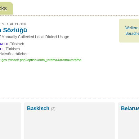
cks
PORTAL.EU/150
Weitere
 Sözlüğü
Sprache
of Manually Collected Local Dialect Usage
Türkisch
ACHE
Türkisch
CHE
ialwörterbücher
dk.gov.tr/index.php?option=com_tarama&arama=tarama
Baskisch
Belaru
(2)