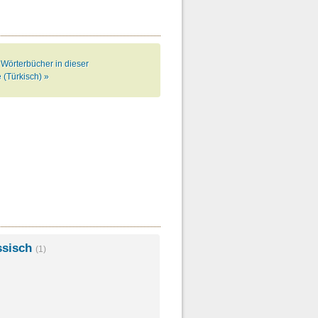
 Wörterbücher in dieser
 (Türkisch) »
ssisch
(1)