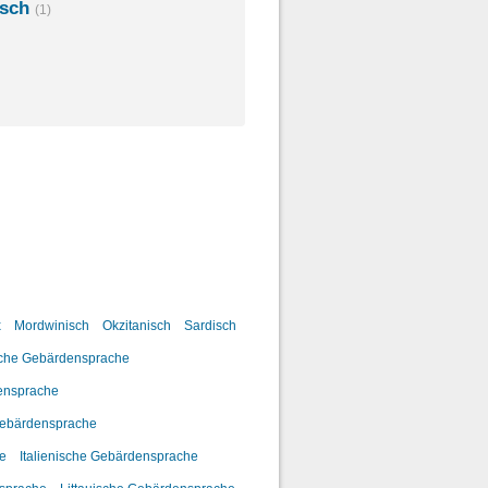
isch
(1)
x
Mordwinisch
Okzitanisch
Sardisch
sche Gebärdensprache
ensprache
Gebärdensprache
he
Italienische Gebärdensprache