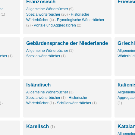
Französisch
Friesi
che
Allgemeine Wörterbücher
(9)
·
r
(1)
Spezialwörterbücher
(20)
·
Historische
Wörterbücher
(4)
·
Etymologische Wörterbücher
(2)
·
Portale und Aggregatoren
(2)
Gebärdensprache der Niederlande
Griech
Allgemeine Wörterbücher
(1)
·
Allgemein
ücher
(1)
Spezialwörterbücher
(1)
Wörterbüc
Isländisch
Italien
Allgemeine Wörterbücher
(3)
·
Allgemein
Spezialwörterbücher
(1)
·
Historische
Aggregat
)
·
Wörterbücher
(1)
·
Schülerwörterbücher
(1)
(1)
Karelisch
Katala
(1)
Allgemein