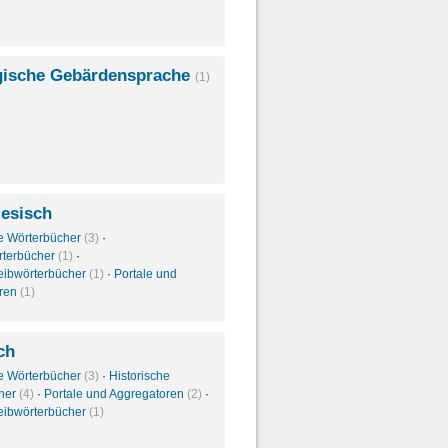
ische Gebärdensprache
(1)
iesisch
e Wörterbücher
(3)
·
rterbücher
(1)
·
eibwörterbücher
(1)
·
Portale und
oren
(1)
ch
e Wörterbücher
(3)
·
Historische
her
(4)
·
Portale und Aggregatoren
(2)
·
eibwörterbücher
(1)