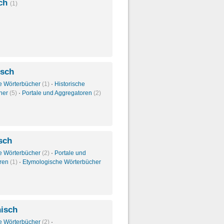
sch
(1)
isch
e Wörterbücher
(1)
·
Historische
her
(5)
·
Portale und Aggregatoren
(2)
isch
e Wörterbücher
(2)
·
Portale und
oren
(1)
·
Etymologische Wörterbücher
nisch
e Wörterbücher
(2)
·