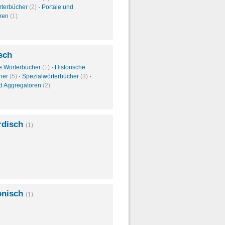
rterbücher
(2)
·
Portale und
oren
(1)
sch
e Wörterbücher
(1)
·
Historische
her
(5)
·
Spezialwörterbücher
(3)
·
nd Aggregatoren
(2)
rdisch
(1)
onisch
(1)