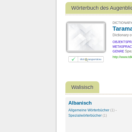
Wörterbuch des Augenbli
DICTIONARY
Tarama
Dictionary 
OBJEKTSPR
METASPRA
Spez
GENRE
http://www.t
Walisisch
Albanisch
Allgemeine Wörterbücher
(1)
·
Spezialwörterbücher
(1)