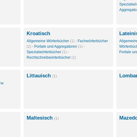
Spezialwö
Aggregat
Kroatisch
Lateini
Allgemeine Wörterbücher
(1)
·
Fachwörterbücher
Allgemein
(2)
·
Portale und Aggregatoren
(1)
·
Wörterbüc
Spezialwörterbücher
(1)
·
Portale u
Rechtschreibwörterbücher
(1)
Littauisch
Lomba
(1)
che
Maltesisch
Mazed
(1)