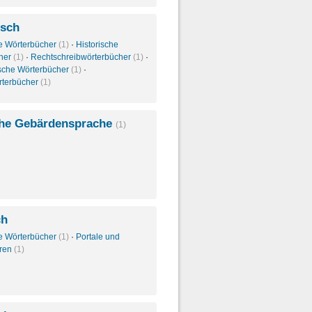
isch
e Wörterbücher
(1)
·
Historische
her
(1)
·
Rechtschreibwörterbücher
(1)
·
sche Wörterbücher
(1)
·
rterbücher
(1)
he Gebärdensprache
(1)
ch
e Wörterbücher
(1)
·
Portale und
oren
(1)