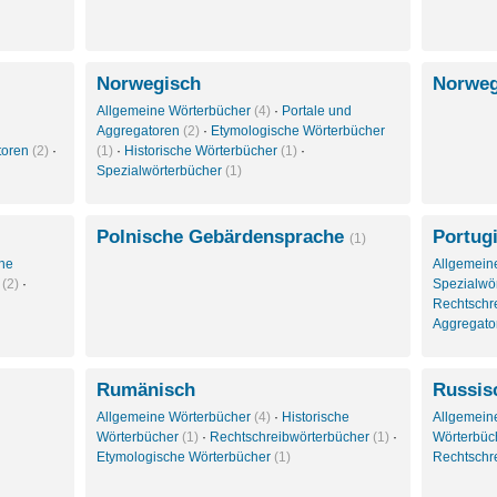
Norwegisch
Norweg
Allgemeine Wörterbücher
(4)
·
Portale und
Aggregatoren
(2)
·
Etymologische Wörterbücher
toren
(2)
·
(1)
·
Historische Wörterbücher
(1)
·
Spezialwörterbücher
(1)
Polnische Gebärdensprache
Portug
(1)
che
Allgemein
r
(2)
·
Spezialwö
Rechtschr
Aggregat
Rumänisch
Russis
Allgemeine Wörterbücher
(4)
·
Historische
Allgemein
Wörterbücher
(1)
·
Rechtschreibwörterbücher
(1)
·
Wörterbüc
Etymologische Wörterbücher
(1)
Rechtschr