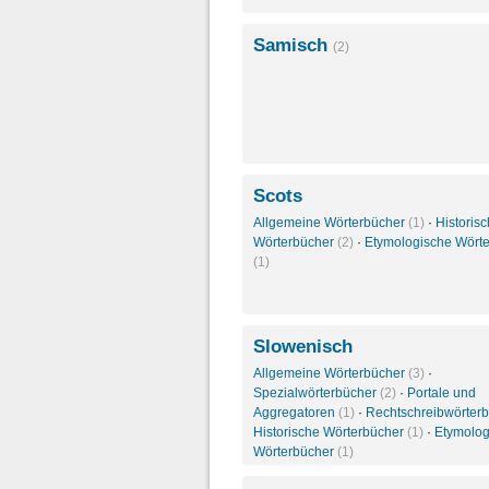
Samisch
(2)
Scots
Allgemeine Wörterbücher
(1)
·
Historis
Wörterbücher
(2)
·
Etymologische Wört
(1)
Slowenisch
Allgemeine Wörterbücher
(3)
·
Spezialwörterbücher
(2)
·
Portale und
Aggregatoren
(1)
·
Rechtschreibwörter
Historische Wörterbücher
(1)
·
Etymolog
Wörterbücher
(1)