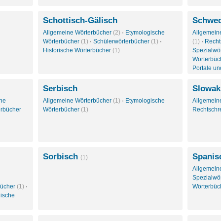
Schottisch-Gälisch
Schwed
Allgemeine Wörterbücher
(2)
·
Etymologische
Allgemein
Wörterbücher
(1)
·
Schülerwörterbücher
(1)
·
(1)
·
Recht
Historische Wörterbücher
(1)
Spezialwö
Wörterbüc
Portale u
Serbisch
Slowak
che
Allgemeine Wörterbücher
(1)
·
Etymologische
Allgemein
erbücher
Wörterbücher
(1)
Rechtschr
Sorbisch
Spanis
(1)
Allgemein
Spezialwö
bücher
(1)
·
Wörterbüc
ische