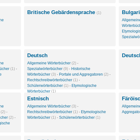
Britische Gebärdensprache
Bulgar
(1)
che
Allgemein
Wörterbüc
Etymologi
Spezialwö
Deutsch
Deutsc
che
Allgemeine Wörterbücher
(2)
·
bücher
(1)
·
Spezialwörterbücher
(9)
·
Historische
e
Wörterbücher
(3)
·
Portale und Aggregatoren
(2)
·
Rechtschreibwörterbücher
(1)
·
Schülerwörterbücher
(1)
·
Etymologische
Wörterbücher
(1)
Estnisch
Färöis
che
Allgemeine Wörterbücher
(3)
·
Allgemein
r
(2)
·
Rechtschreibwörterbücher
(1)
·
Etymologische
Aggregat
ücher
(2)
·
Wörterbücher
(1)
·
Schülerwörterbücher
(1)
gische