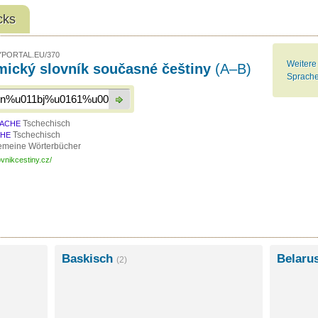
cks
PORTAL.EU/370
Weitere
ický slovník současné češtiny
(A–B)
Sprache
Tschechisch
ACHE
Tschechisch
CHE
emeine Wörterbücher
ovnikcestiny.cz/
Baskisch
Belaru
(2)