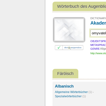
Wörterbuch des Augenbli
DICTIONARY
Akadem
OBJEKTSPR
METASPRA
Allg
GENRE
http://www.sl
Färöisch
Albanisch
Allgemeine Wörterbücher
(1)
·
Spezialwörterbücher
(1)