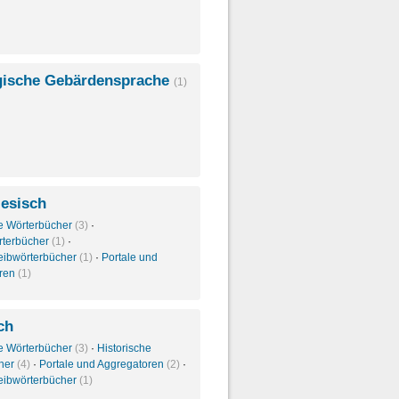
ische Gebärdensprache
(1)
iesisch
e Wörterbücher
(3)
·
rterbücher
(1)
·
eibwörterbücher
(1)
·
Portale und
oren
(1)
ch
e Wörterbücher
(3)
·
Historische
her
(4)
·
Portale und Aggregatoren
(2)
·
eibwörterbücher
(1)