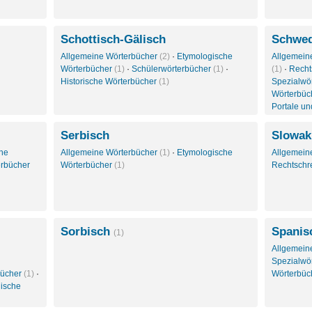
Schottisch-Gälisch
Schwed
Allgemeine Wörterbücher
(2)
·
Etymologische
Allgemein
Wörterbücher
(1)
·
Schülerwörterbücher
(1)
·
(1)
·
Recht
Historische Wörterbücher
(1)
Spezialwö
Wörterbüc
Portale u
Serbisch
Slowak
che
Allgemeine Wörterbücher
(1)
·
Etymologische
Allgemein
erbücher
Wörterbücher
(1)
Rechtschr
Sorbisch
Spanis
(1)
Allgemein
Spezialwö
bücher
(1)
·
Wörterbüc
ische