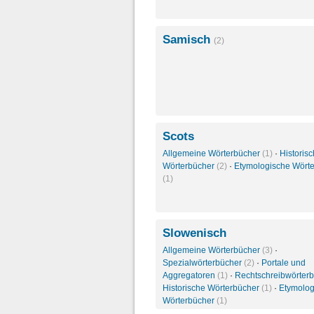
Samisch
(2)
Scots
Allgemeine Wörterbücher
(1)
·
Historis
Wörterbücher
(2)
·
Etymologische Wört
(1)
Slowenisch
Allgemeine Wörterbücher
(3)
·
Spezialwörterbücher
(2)
·
Portale und
Aggregatoren
(1)
·
Rechtschreibwörter
Historische Wörterbücher
(1)
·
Etymolog
Wörterbücher
(1)