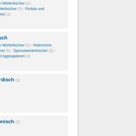
e Wörterbücher
(2)
·
rterbücher
(2)
·
Portale und
oren
(1)
sch
e Wörterbücher
(1)
·
Historische
her
(5)
·
Spezialwörterbücher
(3)
·
nd Aggregatoren
(2)
rdisch
(1)
onisch
(1)