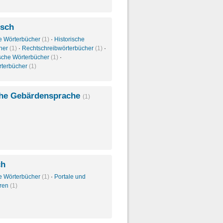
isch
e Wörterbücher
(1)
·
Historische
her
(1)
·
Rechtschreibwörterbücher
(1)
·
sche Wörterbücher
(1)
·
rterbücher
(1)
he Gebärdensprache
(1)
ch
e Wörterbücher
(1)
·
Portale und
oren
(1)