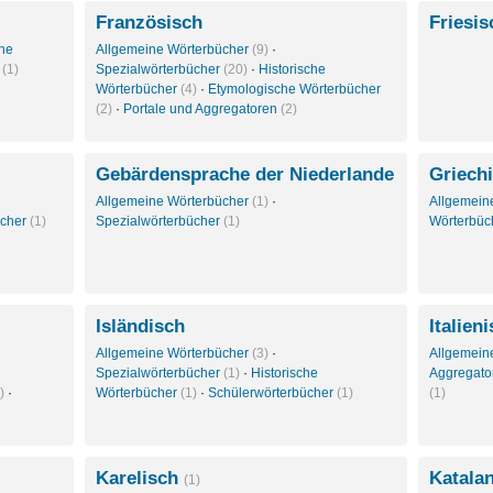
Französisch
Friesi
che
Allgemeine Wörterbücher
(9)
·
r
(1)
Spezialwörterbücher
(20)
·
Historische
Wörterbücher
(4)
·
Etymologische Wörterbücher
(2)
·
Portale und Aggregatoren
(2)
Gebärdensprache der Niederlande
Griech
Allgemeine Wörterbücher
(1)
·
Allgemein
ücher
(1)
Spezialwörterbücher
(1)
Wörterbüc
Isländisch
Italien
Allgemeine Wörterbücher
(3)
·
Allgemein
Spezialwörterbücher
(1)
·
Historische
Aggregat
)
·
Wörterbücher
(1)
·
Schülerwörterbücher
(1)
(1)
Karelisch
Katala
(1)