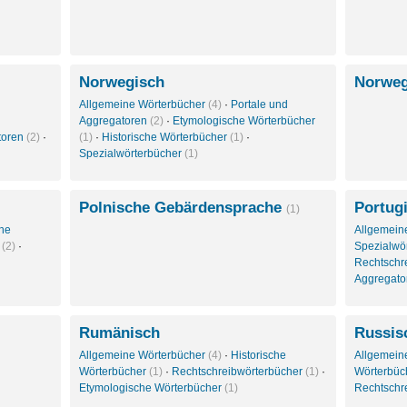
Norwegisch
Norweg
Allgemeine Wörterbücher
(4)
·
Portale und
Aggregatoren
(2)
·
Etymologische Wörterbücher
toren
(2)
·
(1)
·
Historische Wörterbücher
(1)
·
Spezialwörterbücher
(1)
Polnische Gebärdensprache
Portug
(1)
che
Allgemein
r
(2)
·
Spezialwö
Rechtschr
Aggregat
Rumänisch
Russis
Allgemeine Wörterbücher
(4)
·
Historische
Allgemein
Wörterbücher
(1)
·
Rechtschreibwörterbücher
(1)
·
Wörterbüc
Etymologische Wörterbücher
(1)
Rechtschr