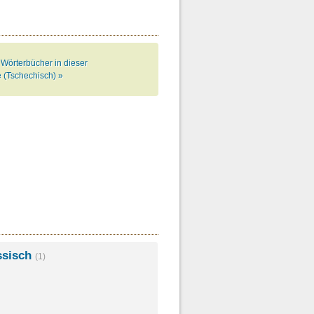
 Wörterbücher in dieser
 (Tschechisch) »
ssisch
(1)