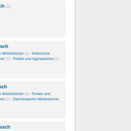
sch
(1)
isch
e Wörterbücher
(1)
·
Historische
her
(5)
·
Portale und Aggregatoren
(2)
isch
e Wörterbücher
(2)
·
Portale und
oren
(1)
·
Etymologische Wörterbücher
nisch