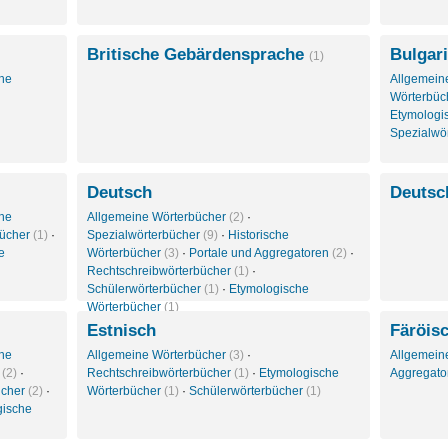
Britische Gebärdensprache
Bulgar
(1)
che
Allgemein
Wörterbüc
Etymologi
Spezialwö
Deutsch
Deutsc
che
Allgemeine Wörterbücher
(2)
·
bücher
(1)
·
Spezialwörterbücher
(9)
·
Historische
e
Wörterbücher
(3)
·
Portale und Aggregatoren
(2)
·
Rechtschreibwörterbücher
(1)
·
Schülerwörterbücher
(1)
·
Etymologische
Wörterbücher
(1)
Estnisch
Färöis
che
Allgemeine Wörterbücher
(3)
·
Allgemein
r
(2)
·
Rechtschreibwörterbücher
(1)
·
Etymologische
Aggregat
ücher
(2)
·
Wörterbücher
(1)
·
Schülerwörterbücher
(1)
gische