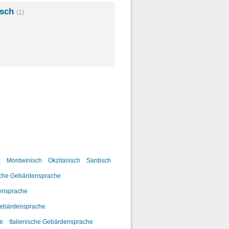
isch
(1)
x
Mordwinisch
Okzitanisch
Sardisch
sche Gebärdensprache
ensprache
Gebärdensprache
he
Italienische Gebärdensprache