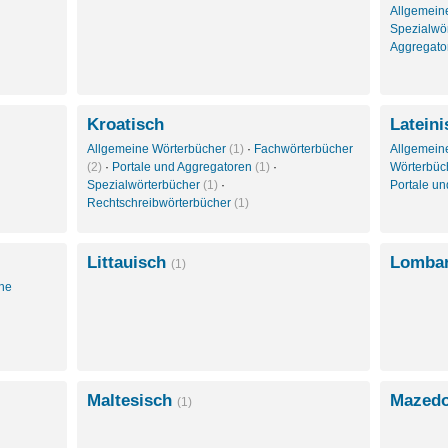
Allgemein
Spezialwö
Aggregat
Kroatisch
Lateini
Allgemeine Wörterbücher
(1)
·
Fachwörterbücher
Allgemein
(2)
·
Portale und Aggregatoren
(1)
·
Wörterbüc
Spezialwörterbücher
(1)
·
Portale u
Rechtschreibwörterbücher
(1)
Littauisch
Lomba
(1)
che
Maltesisch
Mazed
(1)