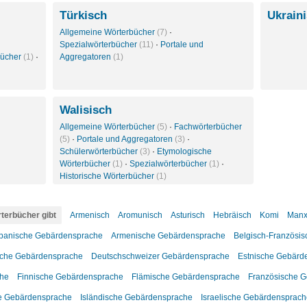
Türkisch
Ukrain
Allgemeine Wörterbücher
(7)
·
Spezialwörterbücher
(11)
·
Portale und
bücher
(1)
·
Aggregatoren
(1)
Walisisch
Allgemeine Wörterbücher
(5)
·
Fachwörterbücher
(5)
·
Portale und Aggregatoren
(3)
·
Schülerwörterbücher
(3)
·
Etymologische
Wörterbücher
(1)
·
Spezialwörterbücher
(1)
·
Historische Wörterbücher
(1)
terbücher gibt
Armenisch
Aromunisch
Asturisch
Hebräisch
Komi
Man
banische Gebärdensprache
Armenische Gebärdensprache
Belgisch-Französi
che Gebärdensprache
Deutschschweizer Gebärdensprache
Estnische Gebärd
che
Finnische Gebärdensprache
Flämische Gebärdensprache
Französische 
he Gebärdensprache
Isländische Gebärdensprache
Israelische Gebärdensprac