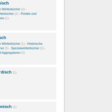
nisch
e Wörterbücher
(2)
·
rterbücher
(2)
·
Portale und
oren
(1)
sch
e Wörterbücher
(1)
·
Historische
her
(5)
·
Spezialwörterbücher
(3)
·
nd Aggregatoren
(2)
rdisch
(1)
onisch
(1)