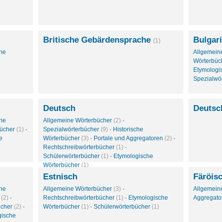
Britische Gebärdensprache
Bulgar
(1)
che
Allgemein
Wörterbüc
Etymologi
Spezialwö
Deutsch
Deutsc
che
Allgemeine Wörterbücher
(2)
·
bücher
(1)
·
Spezialwörterbücher
(9)
·
Historische
e
Wörterbücher
(3)
·
Portale und Aggregatoren
(2)
·
Rechtschreibwörterbücher
(1)
·
Schülerwörterbücher
(1)
·
Etymologische
Wörterbücher
(1)
Estnisch
Färöis
che
Allgemeine Wörterbücher
(3)
·
Allgemein
r
(2)
·
Rechtschreibwörterbücher
(1)
·
Etymologische
Aggregat
ücher
(2)
·
Wörterbücher
(1)
·
Schülerwörterbücher
(1)
gische