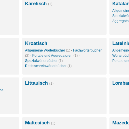
Karelisch
Katala
(1)
Allgemein
Spezialwö
Aggregat
Kroatisch
Lateini
Allgemeine Wörterbücher
(1)
·
Fachwörterbücher
Allgemein
(2)
·
Portale und Aggregatoren
(1)
·
Wörterbüc
Spezialwörterbücher
(1)
·
Portale u
Rechtschreibwörterbücher
(1)
Littauisch
Lomba
(1)
che
Maltesisch
Mazed
(1)