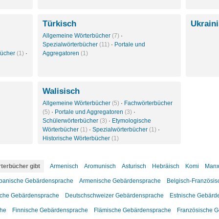
Türkisch
Ukrain
Allgemeine Wörterbücher
(7)
·
Spezialwörterbücher
(11)
·
Portale und
bücher
(1)
·
Aggregatoren
(1)
Walisisch
Allgemeine Wörterbücher
(5)
·
Fachwörterbücher
(5)
·
Portale und Aggregatoren
(3)
·
Schülerwörterbücher
(3)
·
Etymologische
Wörterbücher
(1)
·
Spezialwörterbücher
(1)
·
Historische Wörterbücher
(1)
terbücher gibt
Armenisch
Aromunisch
Asturisch
Hebräisch
Komi
Man
banische Gebärdensprache
Armenische Gebärdensprache
Belgisch-Französi
che Gebärdensprache
Deutschschweizer Gebärdensprache
Estnische Gebärd
che
Finnische Gebärdensprache
Flämische Gebärdensprache
Französische 