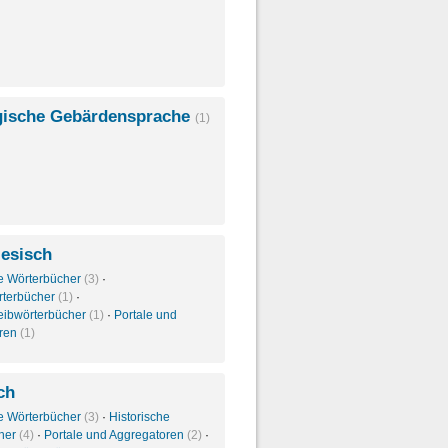
ische Gebärdensprache
(1)
iesisch
e Wörterbücher
(3)
·
rterbücher
(1)
·
eibwörterbücher
(1)
·
Portale und
oren
(1)
ch
e Wörterbücher
(3)
·
Historische
her
(4)
·
Portale und Aggregatoren
(2)
·