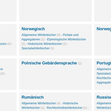
Norwegisch
Norweg
Allgemeine Wörterbücher
(4)
·
Portale und
Aggregatoren
(2)
·
Etymologische Wörterbücher
toren
(2)
·
(1)
·
Historische Wörterbücher
(1)
·
Spezialwörterbücher
(1)
Polnische Gebärdensprache
Portug
(1)
che
Allgemein
r
(2)
·
Spezialwö
Rechtschr
Aggregat
Rumänisch
Russis
Allgemeine Wörterbücher
(4)
·
Historische
Allgemein
Wörterbücher
(1)
·
Rechtschreibwörterbücher
(1)
·
Wörterbüc