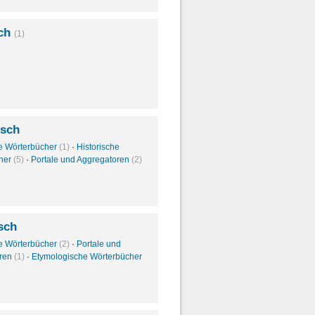
sch
(1)
isch
e Wörterbücher
(1)
·
Historische
her
(5)
·
Portale und Aggregatoren
(2)
isch
e Wörterbücher
(2)
·
Portale und
oren
(1)
·
Etymologische Wörterbücher