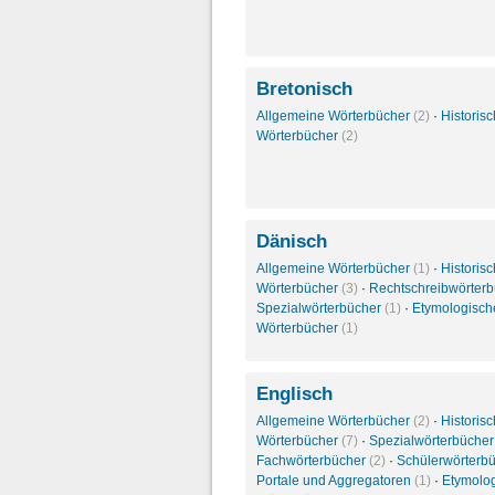
Bretonisch
Allgemeine Wörterbücher
(2)
·
Historis
Wörterbücher
(2)
Dänisch
Allgemeine Wörterbücher
(1)
·
Historis
Wörterbücher
(3)
·
Rechtschreibwörter
Spezialwörterbücher
(1)
·
Etymologisch
Wörterbücher
(1)
Englisch
Allgemeine Wörterbücher
(2)
·
Historis
Wörterbücher
(7)
·
Spezialwörterbüche
Fachwörterbücher
(2)
·
Schülerwörterb
Portale und Aggregatoren
(1)
·
Etymolo