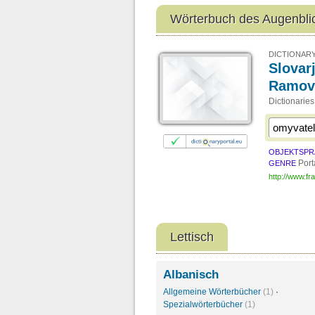
Wörterbuch des Augenbli
DICTIONARY
Slovarj
Ramov
Dictionarie
OBJEKTSPR
Port
GENRE
http://www.fra
Lettisch
Albanisch
Allgemeine Wörterbücher
(1)
·
Spezialwörterbücher
(1)