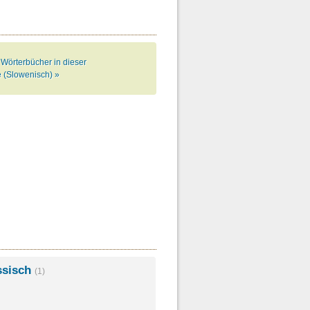
 Wörterbücher in dieser
 (Slowenisch) »
ssisch
(1)