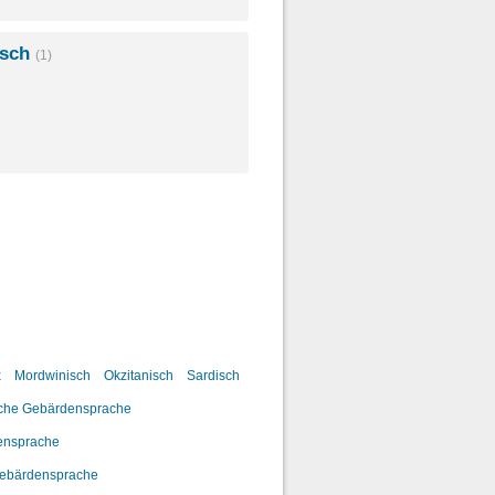
isch
(1)
x
Mordwinisch
Okzitanisch
Sardisch
sche Gebärdensprache
ensprache
Gebärdensprache