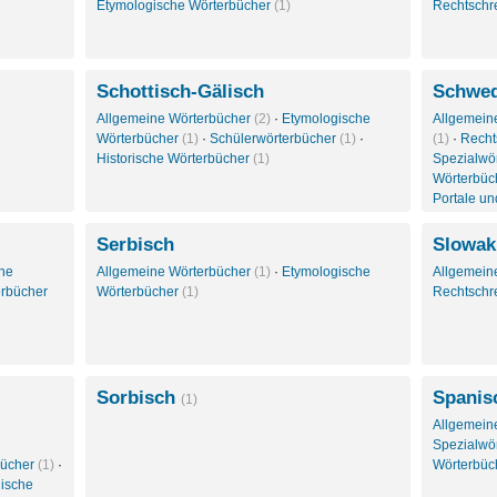
Etymologische Wörterbücher
(1)
Rechtschr
Schottisch-Gälisch
Schwed
Allgemeine Wörterbücher
(2)
·
Etymologische
Allgemein
Wörterbücher
(1)
·
Schülerwörterbücher
(1)
·
(1)
·
Recht
Historische Wörterbücher
(1)
Spezialwö
Wörterbüc
Portale u
Serbisch
Slowak
che
Allgemeine Wörterbücher
(1)
·
Etymologische
Allgemein
erbücher
Wörterbücher
(1)
Rechtschr
Sorbisch
Spanis
(1)
Allgemein
Spezialwö
bücher
(1)
·
Wörterbüc
ische