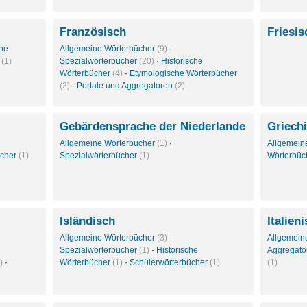
Französisch
Friesi
che
Allgemeine Wörterbücher
(9)
·
r
(1)
Spezialwörterbücher
(20)
·
Historische
Wörterbücher
(4)
·
Etymologische Wörterbücher
(2)
·
Portale und Aggregatoren
(2)
Gebärdensprache der Niederlande
Griech
Allgemeine Wörterbücher
(1)
·
Allgemein
ücher
(1)
Spezialwörterbücher
(1)
Wörterbüc
Isländisch
Italien
Allgemeine Wörterbücher
(3)
·
Allgemein
Spezialwörterbücher
(1)
·
Historische
Aggregat
)
·
Wörterbücher
(1)
·
Schülerwörterbücher
(1)
(1)