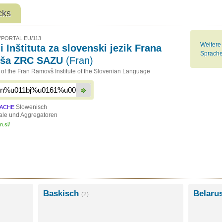
cks
PORTAL.EU/113
Weitere
i Inštituta za slovenski jezik Frana
Sprache
ša ZRC SAZU
(Fran)
s of the Fran Ramovš Institute of the Slovenian Language
Slowenisch
ACHE
ale und Aggregatoren
n.si/
Baskisch
Belaru
(2)