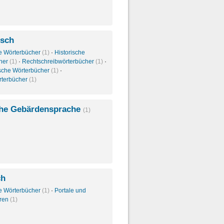
isch
e Wörterbücher
(1)
·
Historische
her
(1)
·
Rechtschreibwörterbücher
(1)
·
sche Wörterbücher
(1)
·
rterbücher
(1)
he Gebärdensprache
(1)
ch
e Wörterbücher
(1)
·
Portale und
oren
(1)