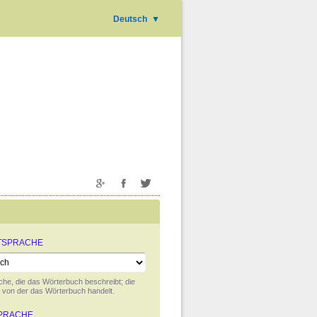
Deutsch
▼
TSPRACHE
che, die das Wörterbuch beschreibt; die
 von der das Wörterbuch handelt.
PRACHE