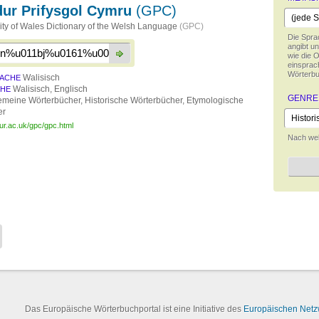
dur Prifysgol Cymru
(GPC)
ity of Wales Dictionary of the Welsh Language
(GPC)
Die Spra
angibt un
wie die 
einsprach
Wörterbu
Walisisch
ACHE
Walisisch, Englisch
CHE
GENRE
emeine Wörterbücher, Historische Wörterbücher, Etymologische
er
dur.ac.uk/gpc/gpc.html
Nach wel
Das Europäische Wörterbuchportal ist eine Initiative des
Europäischen Netzw