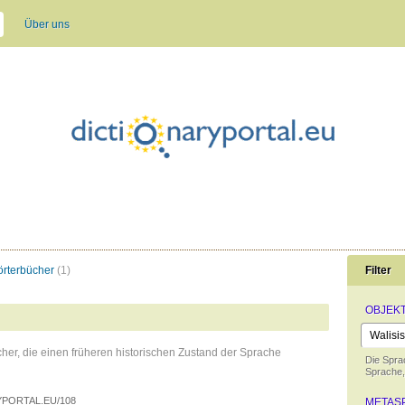
Über uns
örterbücher
(1)
Filter
OBJEK
her, die einen früheren historischen Zustand der Sprache
Die Spra
Sprache,
PORTAL.EU/108
METAS