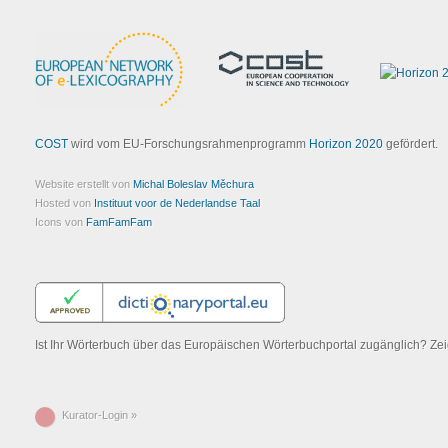
COST
wird vom EU-Forschungsrahmenprogramm
Horizon 2020
gefördert.
Website erstellt von
Michal Boleslav Měchura
Hosted von
Instituut voor de Nederlandse Taal
Icons von
FamFamFam
Ist Ihr Wörterbuch über das Europäischen Wörterbuchportal zugänglich? Z
Kurator-Login »