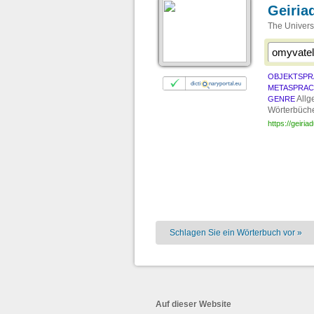
Geiria
The Univers
OBJEKTSPR
METASPRA
Allg
GENRE
Wörterbüch
https://geiria
Schlagen Sie ein Wörterbuch vor »
Auf dieser Website