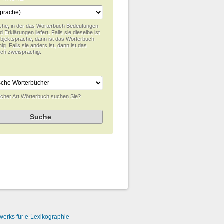
che, in der das Wörterbüch Bedeutungen
d Erklärungen liefert. Falls sie dieselbe ist
Objektsprache, dann ist das Wörterbuch
ig. Falls sie anders ist, dann ist das
ch zweisprachig.
cher Art Wörterbuch suchen Sie?
erks für e-Lexikographie