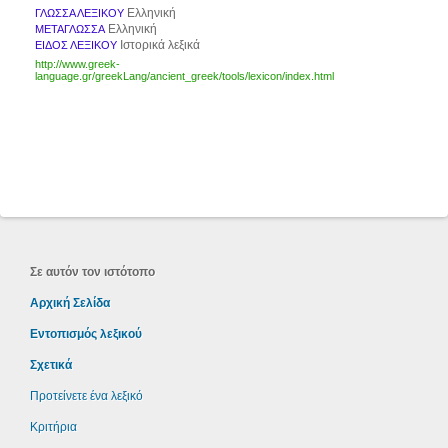
Ελληνική
ΓΛΩΣΣΑ ΛΕΞΙΚΟΥ
Ελληνική
ΜΕΤΑΓΛΩΣΣΑ
Ιστορικά λεξικά
ΕΙΔΟΣ ΛΕΞΙΚΟΥ
http://www.greek-
language.gr/greekLang/ancient_greek/tools/lexicon/index.html
Σε αυτόν τον ιστότοπο
Αρχική Σελίδα
Εντοπισμός λεξικού
Σχετικά
Προτείνετε ένα λεξικό
Κριτήρια