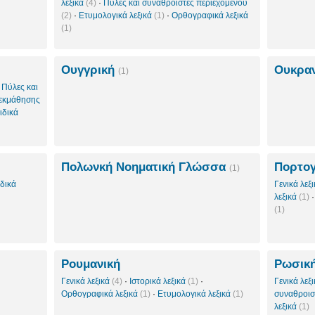
λεξικά
(4)
·
Πύλες και συναθροιστές περιεχομένου
(2)
·
Ετυμολογικά λεξικά
(1)
·
Ορθογραφικά λεξικά
(1)
Ουγγρική
Ουκρα
(1)
·
Πύλες και
 εκμάθησης
ιδικά
Πολωνκή Νοηματική Γλώσσα
Πορτογ
(1)
ιδικά
Γενικά λεξ
λεξικά
(1)
(1)
Ρουμανική
Ρωσικ
Γενικά λεξικά
(4)
·
Ιστορικά λεξικά
(1)
·
Γενικά λεξ
Ορθογραφικά λεξικά
(1)
·
Ετυμολογικά λεξικά
(1)
συναθροισ
λεξικά
(1)