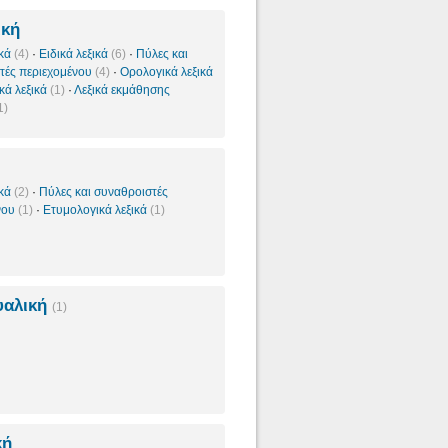
ική
ικά
(4)
·
Ειδικά λεξικά
(6)
·
Πύλες και
τές περιεχομένου
(4)
·
Ορολογικά λεξικά
ικά λεξικά
(1)
·
Λεξικά εκμάθησης
1)
ικά
(2)
·
Πύλες και συναθροιστές
νου
(1)
·
Ετυμολογικά λεξικά
(1)
υαλική
(1)
κή