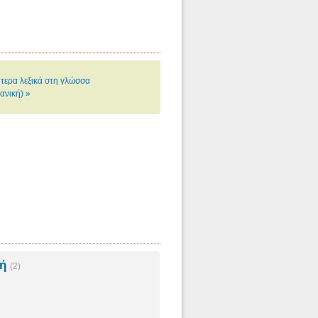
τερα λεξικά στη γλώσσα
ανική) »
κή
(2)