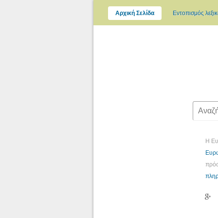
Αρχική Σελίδα
Εντοπισμός λεξι
Η Ευ
Ευρω
πρόσ
πληρ