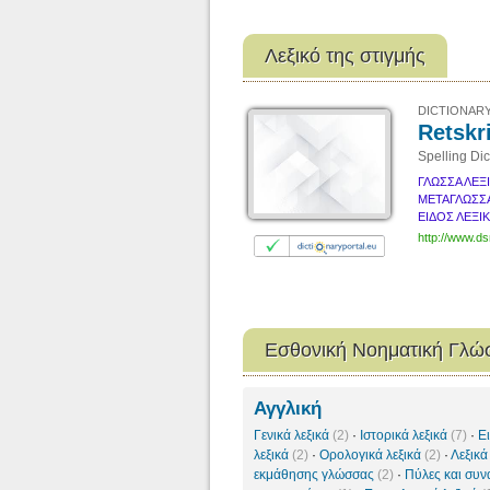
Λεξικό της στιγμής
DICTIONARY
Retskr
Spelling Dic
ΓΛΩΣΣΑ ΛΕΞ
ΜΕΤΑΓΛΩΣΣ
ΕΙΔΟΣ ΛΕΞΙ
http://www.ds
Εσθονική Νοηματική Γλώ
Αγγλική
Γενικά λεξικά
(2)
·
Ιστορικά λεξικά
(7)
·
Ε
λεξικά
(2)
·
Ορολογικά λεξικά
(2)
·
Λεξικά
εκμάθησης γλώσσας
(2)
·
Πύλες και συν