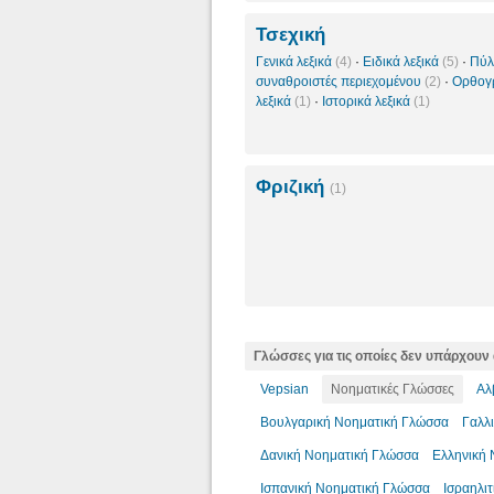
Τσεχική
Γενικά λεξικά
(4)
·
Ειδικά λεξικά
(5)
·
Πύλ
συναθροιστές περιεχομένου
(2)
·
Ορθογ
λεξικά
(1)
·
Ιστορικά λεξικά
(1)
Φριζική
(1)
Γλώσσες για τις οποίες δεν υπάρχουν 
Vepsian
Νοηματικές Γλώσσες
Αλ
Βουλγαρική Νοηματική Γλώσσα
Γαλλ
Δανική Νοηματική Γλώσσα
Ελληνική
Ισπανική Νοηματική Γλώσσα
Ισραηλι