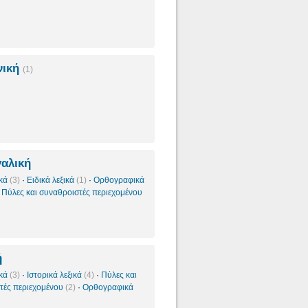
νική
(1)
αλική
ικά
(3)
·
Ειδικά λεξικά
(1)
·
Ορθογραφικά
·
Πύλες και συναθροιστές περιεχομένου
ή
ικά
(3)
·
Ιστορικά λεξικά
(4)
·
Πύλες και
τές περιεχομένου
(2)
·
Ορθογραφικά