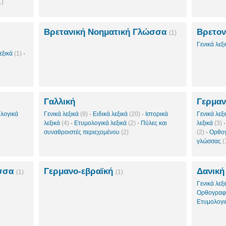
1)
Βρετανική Νοηματική Γλώσσα
Βρετον
(1)
Γενικά λεξ
εξικά
(1)
·
Γαλλική
Γερμαν
λογικά
Γενικά λεξικά
(9)
·
Ειδικά λεξικά
(20)
·
Ιστορικά
Γενικά λεξ
λεξικά
(4)
·
Ετυμολογικά λεξικά
(2)
·
Πύλες και
λεξικά
(3)
συναθροιστές περιεχομένου
(2)
(2)
·
Ορθογ
γλώσσας
(
ώσσα
Γερμανο-εβραϊκή
Δανική
(1)
(1)
Γενικά λεξ
Ορθογραφι
Ετυμολογι