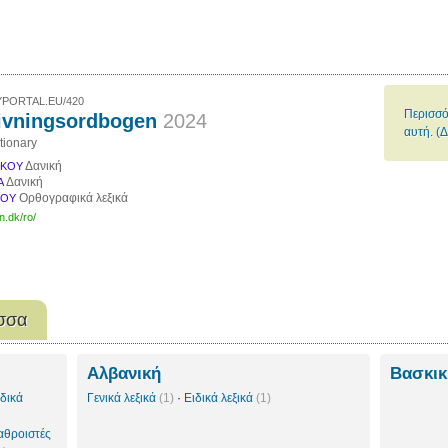
PORTAL.EU/420
Περισσό
ivningsordbogen
2024
αυτή. (Δ
tionary
Δανική
ΙΚΟΥ
Δανική
Α
Ορθογραφικά λεξικά
ΚΟΥ
n.dk/ro/
σσα
Αλβανική
Βασκι
ιδικά
Γενικά λεξικά
(1)
·
Ειδικά λεξικά
(1)
αθροιστές