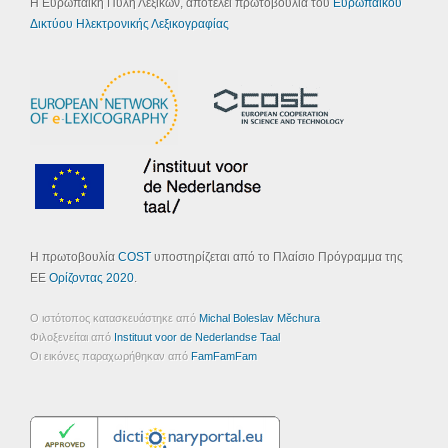
Η Ευρωπαϊκή Πύλη Λεξικών, αποτελεί πρωτοβουλία του
Ευρωπαϊκού
Δικτύου Ηλεκτρονικής Λεξικογραφίας
Η πρωτοβουλία
COST
υποστηρίζεται από το Πλαίσιο Πρόγραμμα της
ΕΕ
Ορίζοντας 2020
.
Ο ιστότοπος κατασκευάστηκε από
Michal Boleslav Měchura
Φιλοξενείται από
Instituut voor de Nederlandse Taal
Οι εικόνες παραχωρήθηκαν από
FamFamFam