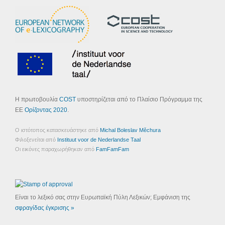
Η πρωτοβουλία
COST
υποστηρίζεται από το Πλαίσιο Πρόγραμμα της
ΕΕ
Ορίζοντας 2020
.
Ο ιστότοπος κατασκευάστηκε από
Michal Boleslav Měchura
Φιλοξενείται από
Instituut voor de Nederlandse Taal
Οι εικόνες παραχωρήθηκαν από
FamFamFam
Είναι το λεξικό σας στην Ευρωπαϊκή Πύλη Λεξικών; Εμφάνιση της
σφραγίδας έγκρισης »