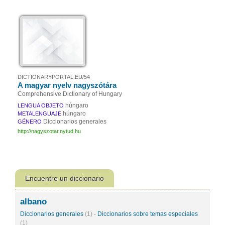
DICTIONARYPORTAL.EU/54
A magyar nyelv nagyszótára
Comprehensive Dictionary of Hungary
húngaro
LENGUA OBJETO
húngaro
METALENGUAJE
Diccionarios generales
GÉNERO
http://nagyszotar.nytud.hu
Encuentre un diccionario
albano
Diccionarios generales
(1)
·
Diccionarios sobre temas especiales
(1)