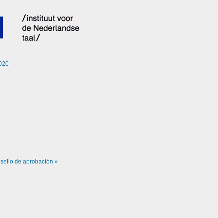
020
o
sello de aprobación »