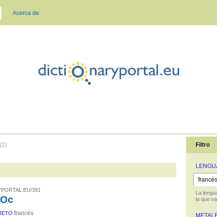
Acerca de
(1)
Filtro
LENGU
PORTAL.EU/391
La lengua
'Oc
la que va
francés
JETO
METAL