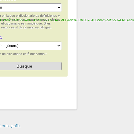
 en la que el diccionario da definiciones y
ones. Si es la misma que la lengua objeto,
V&dic%5B%5D=PNST&dic%5B%5D=OMLH&dic%5B%5D=LAUS&dic%5B%5D=LAGA&dic%5B
el diccionario es monolingüe. Si es
, entonces el diccionario es bilingüe.
O
o de diccionario está buscando?
Lexicografía
.