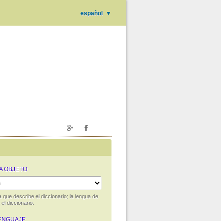
español
▼
A OBJETO
 que describe el diccionario; la lengua de
 el diccionario.
ENGUAJE