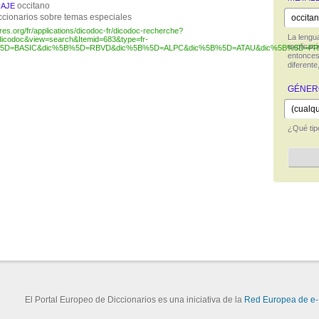
occitano
AJE
ccionarios sobre temas especiales
gres.org/fr/applications/dicodoc-fr/dicodoc-recherche?
La lengua
icodoc&view=search&Itemid=683&type=fr-
explicaci
%5D=BASIC&dic%5B%5D=RBVD&dic%5B%5D=ALPC&dic%5B%5D=ATAU&dic%5B%5D=PRO
entonces 
diferente
GÉNER
¿Qué tip
El Portal Europeo de Diccionarios es una iniciativa de la
Red Europea de e-