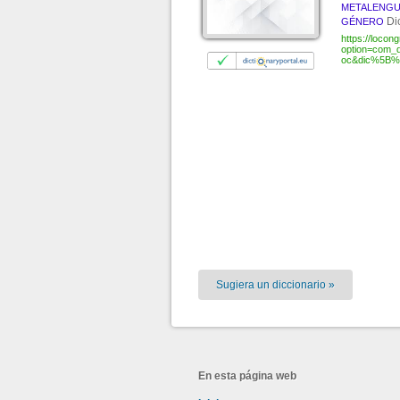
METALENGU
Di
GÉNERO
https://locon
option=com_d
oc&dic%5B
Sugiera un diccionario »
En esta página web