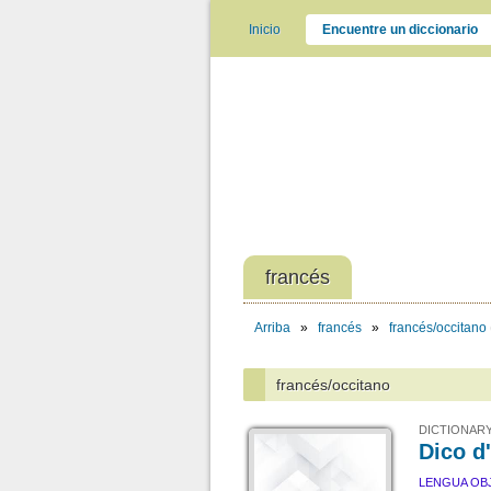
Inicio
Encuentre un diccionario
francés
Arriba
»
francés
»
francés/occitano
francés/occitano
DICTIONARY
Dico d
LENGUA OB