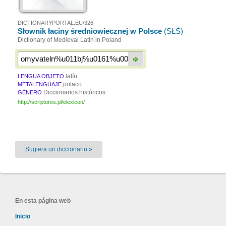
DICTIONARYPORTAL.EU/326
Słownik łaciny średniowiecznej w Polsce
(SŁŚ)
Dictionary of Medieval Latin in Poland
latín
LENGUA OBJETO
polaco
METALENGUAJE
Diccionarios históricos
GÉNERO
http://scriptores.pl/elexicon/
Sugiera un diccionario »
En esta página web
Inicio