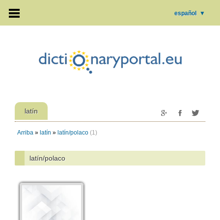
español
▼
latín
Arriba
»
latín
»
latín/polaco
(1)
latín/polaco