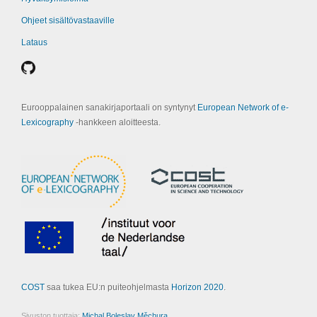
Ohjeet sisältövastaaville
Lataus
Eurooppalainen sanakirjaportaali on syntynyt
European Network of e-
Lexicography
‑hankkeen aloitteesta.
COST
saa tukea EU:n puiteohjelmasta
Horizon 2020
.
Sivuston tuottaja:
Michal Boleslav Měchura