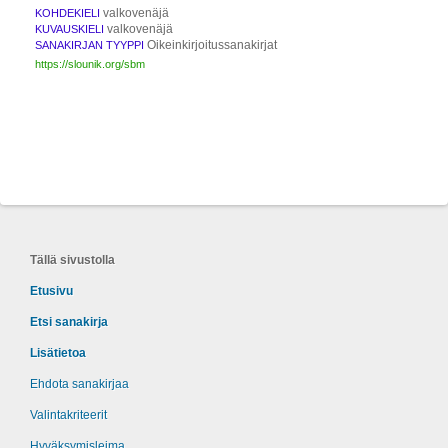
valkovenäjä
KOHDEKIELI
valkovenäjä
KUVAUSKIELI
Oikeinkirjoitussanakirjat
SANAKIRJAN TYYPPI
https://slounik.org/sbm
Tällä sivustolla
Etusivu
Etsi sanakirja
Lisätietoa
Ehdota sanakirjaa
Valintakriteerit
Hyväksymisleima