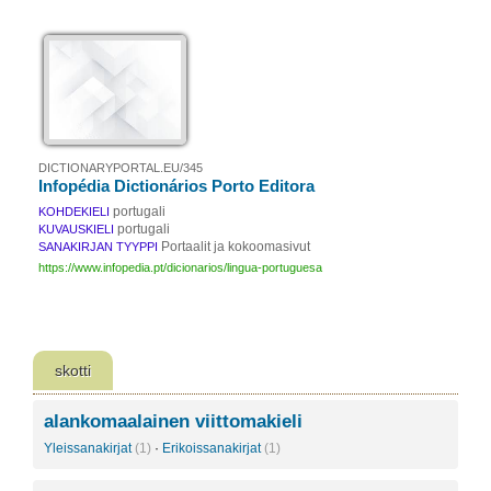
DICTIONARYPORTAL.EU/345
Infopédia Dictionários Porto Editora
portugali
KOHDEKIELI
portugali
KUVAUSKIELI
Portaalit ja kokoomasivut
SANAKIRJAN TYYPPI
https://www.infopedia.pt/dicionarios/lingua-portuguesa
skotti
alankomaalainen viittomakieli
Yleissanakirjat
(1)
·
Erikoissanakirjat
(1)