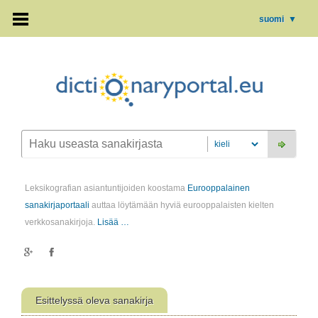
suomi
▼
Leksikografian asiantuntijoiden koostama
Eurooppalainen
sanakirjaportaali
auttaa löytämään hyviä eurooppalaisten kielten
verkkosanakirjoja.
Lisää …
Esittelyssä oleva sanakirja