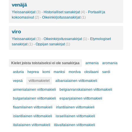
venäjä
Yleissanakirjat
(3)
·
Historialliset sanakirjat
(4)
·
Portaalit ja
kokoomasivut
(2)
·
Oikeinkirjoitussanakirjat
(1)
viro
Yleissanakirjat
(3)
·
Oikeinkirjoitussanakirjat
(1)
·
Etymologiset
sanakirjat
(1)
·
Oppijan sanakirjat
(1)
Kielet joista toistaiseksi ei ole sanakirjaa
armenia
aromania
asturia
heprea
komi
manksi
mordva
oksitaani
sardi
vepsä
viittomakielet
albanialainen viittomakieli
armenialainen viittomakieli
belgianranskalainen viittomakieli
bulgarialainen viittomakieli
espanjalainen viittomakieli
flaamilainen viittomakieli
irlantilainen viittomakieli
islantilainen viittomakieli
israelilainen viittomakieli
italialainen viittomakieli
itävaltalainen viittomakieli