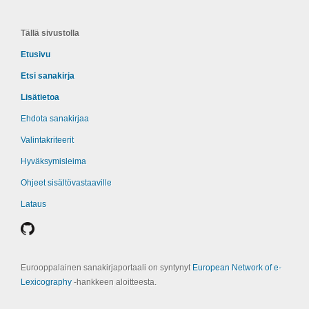
Tällä sivustolla
Etusivu
Etsi sanakirja
Lisätietoa
Ehdota sanakirjaa
Valintakriteerit
Hyväksymisleima
Ohjeet sisältövastaaville
Lataus
Eurooppalainen sanakirjaportaali on syntynyt
European Network of e-
Lexicography
‑hankkeen aloitteesta.