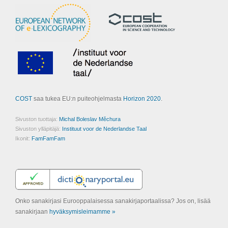
COST
saa tukea EU:n puiteohjelmasta
Horizon 2020
.
Sivuston tuottaja:
Michal Boleslav Měchura
Sivuston ylläpitäjä:
Instituut voor de Nederlandse Taal
Ikonit:
FamFamFam
Onko sanakirjasi Eurooppalaisessa sanakirjaportaalissa? Jos on, lisää
sanakirjaan
hyväksymisleimamme »