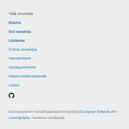
Tällä sivustolla
Etusivu
Etsi sanakirja
Lisätietoa
Ehdota sanakirjaa
Valintakriteerit
Hyväksymisleima
Ohjeet sisältövastaaville
Lataus
Eurooppalainen sanakirjaportaali on syntynyt
European Network of e-
Lexicography
‑hankkeen aloitteesta.