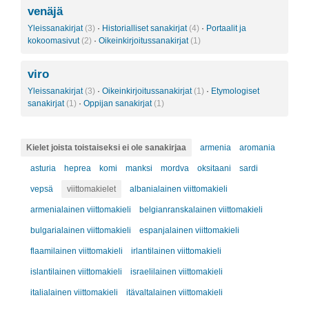
venäjä
Yleissanakirjat
(3)
·
Historialliset sanakirjat
(4)
·
Portaalit ja
kokoomasivut
(2)
·
Oikeinkirjoitussanakirjat
(1)
viro
Yleissanakirjat
(3)
·
Oikeinkirjoitussanakirjat
(1)
·
Etymologiset
sanakirjat
(1)
·
Oppijan sanakirjat
(1)
Kielet joista toistaiseksi ei ole sanakirjaa
armenia
aromania
asturia
heprea
komi
manksi
mordva
oksitaani
sardi
vepsä
viittomakielet
albanialainen viittomakieli
armenialainen viittomakieli
belgianranskalainen viittomakieli
bulgarialainen viittomakieli
espanjalainen viittomakieli
flaamilainen viittomakieli
irlantilainen viittomakieli
islantilainen viittomakieli
israelilainen viittomakieli
italialainen viittomakieli
itävaltalainen viittomakieli