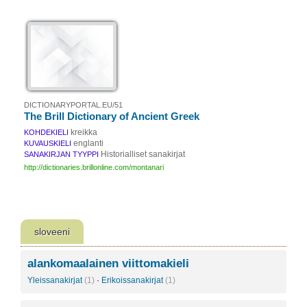
DICTIONARYPORTAL.EU/51
The Brill Dictionary of Ancient Greek
kreikka
KOHDEKIELI
englanti
KUVAUSKIELI
Historialliset sanakirjat
SANAKIRJAN TYYPPI
http://dictionaries.brillonline.com/montanari
sloveeni
alankomaalainen viittomakieli
Yleissanakirjat
(1)
·
Erikoissanakirjat
(1)