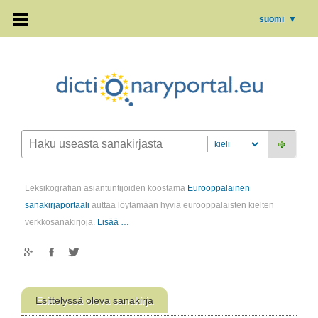
suomi
▼
Leksikografian asiantuntijoiden koostama
Eurooppalainen
sanakirjaportaali
auttaa löytämään hyviä eurooppalaisten kielten
verkkosanakirjoja.
Lisää …
Esittelyssä oleva sanakirja