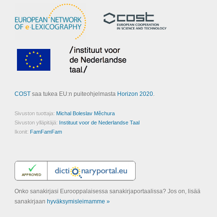
COST
saa tukea EU:n puiteohjelmasta
Horizon 2020
.
Sivuston tuottaja:
Michal Boleslav Měchura
Sivuston ylläpitäjä:
Instituut voor de Nederlandse Taal
Ikonit:
FamFamFam
Onko sanakirjasi Eurooppalaisessa sanakirjaportaalissa? Jos on, lisää
sanakirjaan
hyväksymisleimamme »