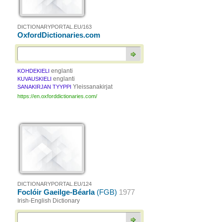
DICTIONARYPORTAL.EU/163
OxfordDictionaries.com
englanti
KOHDEKIELI
englanti
KUVAUSKIELI
Yleissanakirjat
SANAKIRJAN TYYPPI
https://en.oxforddictionaries.com/
DICTIONARYPORTAL.EU/124
Foclóir Gaeilge-Béarla
(FGB)
1977
Irish-English Dictionary