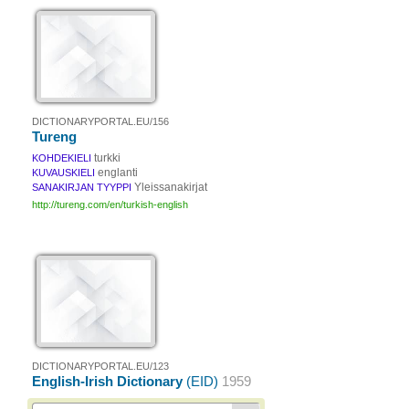
DICTIONARYPORTAL.EU/156
Tureng
turkki
KOHDEKIELI
englanti
KUVAUSKIELI
Yleissanakirjat
SANAKIRJAN TYYPPI
http://tureng.com/en/turkish-english
DICTIONARYPORTAL.EU/123
English-Irish Dictionary
(EID)
1959