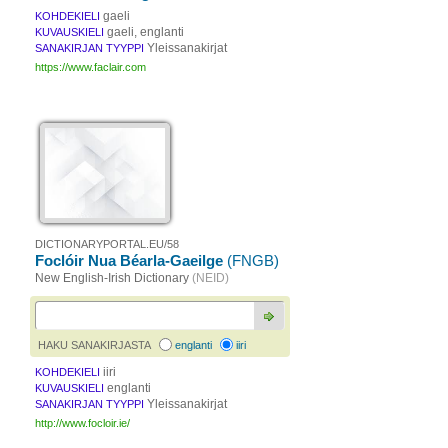
gaeli
KOHDEKIELI
gaeli, englanti
KUVAUSKIELI
Yleissanakirjat
SANAKIRJAN TYYPPI
https://www.faclair.com
DICTIONARYPORTAL.EU/58
Foclóir Nua Béarla-Gaeilge
(FNGB)
New English-Irish Dictionary
(NEID)
HAKU SANAKIRJASTA
englanti
iiri
iiri
KOHDEKIELI
englanti
KUVAUSKIELI
Yleissanakirjat
SANAKIRJAN TYYPPI
http://www.focloir.ie/