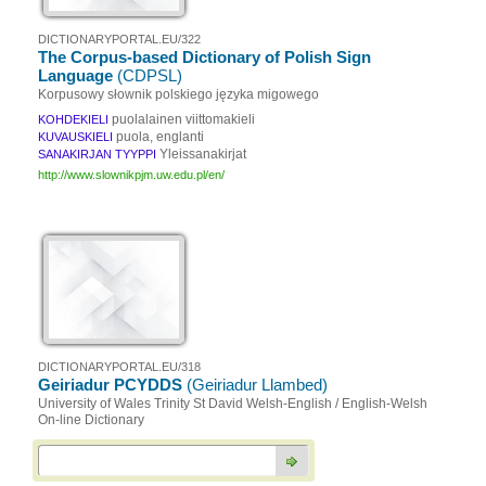
DICTIONARYPORTAL.EU/322
The Corpus-based Dictionary of Polish Sign
Language
(CDPSL)
Korpusowy słownik polskiego języka migowego
puolalainen viittomakieli
KOHDEKIELI
puola, englanti
KUVAUSKIELI
Yleissanakirjat
SANAKIRJAN TYYPPI
http://www.slownikpjm.uw.edu.pl/en/
DICTIONARYPORTAL.EU/318
Geiriadur PCYDDS
(Geiriadur Llambed)
University of Wales Trinity St David Welsh-English / English-Welsh
On-line Dictionary