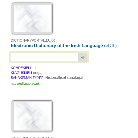
DICTIONARYPORTAL.EU/60
Electronic Dictionary of the Irish Language
(eDIL)
iiri
KOHDEKIELI
englanti
KUVAUSKIELI
Historialliset sanakirjat
SANAKIRJAN TYYPPI
http://edil.qub.ac.uk