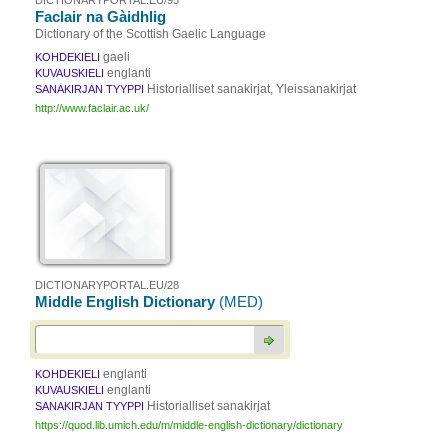
DICTIONARYPORTAL.EU/95
Faclair na Gàidhlig
Dictionary of the Scottish Gaelic Language
gaeli
KOHDEKIELI
englanti
KUVAUSKIELI
Historialliset sanakirjat, Yleissanakirjat
SANAKIRJAN TYYPPI
http://www.faclair.ac.uk/
DICTIONARYPORTAL.EU/28
Middle English Dictionary
(MED)
englanti
KOHDEKIELI
englanti
KUVAUSKIELI
Historialliset sanakirjat
SANAKIRJAN TYYPPI
https://quod.lib.umich.edu/m/middle-english-dictionary/dictionary