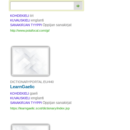
iiri
KOHDEKIELI
englanti
KUVAUSKIELI
Oppijan sanakirjat
SANAKIRJAN TYYPPI
http://www.potafocal.com/gt/
DICTIONARYPORTAL.EU/440
LearnGaelic
gaeli
KOHDEKIELI
englanti
KUVAUSKIELI
Oppijan sanakirjat
SANAKIRJAN TYYPPI
https://learngaelic.scot/dictionary/index.jsp