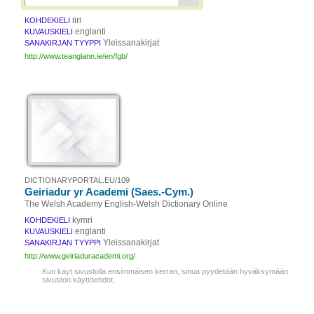
iiri
KOHDEKIELI
englanti
KUVAUSKIELI
Yleissanakirjat
SANAKIRJAN TYYPPI
http://www.teanglann.ie/en/fgb/
DICTIONARYPORTAL.EU/109
Geiriadur yr Academi (Saes.-Cym.)
The Welsh Academy English-Welsh Dictionary Online
kymri
KOHDEKIELI
englanti
KUVAUSKIELI
Yleissanakirjat
SANAKIRJAN TYYPPI
http://www.geiriaduracademi.org/
Kun käyt sivustolla ensimmäisen kerran, sinua pyydetään hyväksymään
sivuston käyttöehdot.