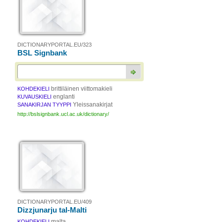
DICTIONARYPORTAL.EU/323
BSL Signbank
brittiläinen viittomakieli
KOHDEKIELI
englanti
KUVAUSKIELI
Yleissanakirjat
SANAKIRJAN TYYPPI
http://bslsignbank.ucl.ac.uk/dictionary/
DICTIONARYPORTAL.EU/409
Dizzjunarju tal-Malti
malta
KOHDEKIELI