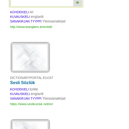
iiri
KOHDEKIELI
englanti
KUVAUSKIELI
Yleissanakirjat
SANAKIRJAN TYYPPI
http://www.teanglann.ie/en/eid/
DICTIONARYPORTAL.EU/157
Sesli Sözlük
turkki
KOHDEKIELI
englanti
KUVAUSKIELI
Yleissanakirjat
SANAKIRJAN TYYPPI
https://www.seslisozluk.net/en/