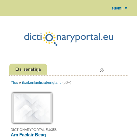
suomi
▼
Etsi sanakirja
Ylös
»
(kaikenkielisiä)/englanti
(50+)
DICTIONARYPORTAL.EU/358
Am Faclair Beag