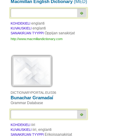
Macmillan English Dictionary
(MED)
englanti
KOHDEKIELI
englanti
KUVAUSKIELI
Oppijan sanakirjat
SANAKIRJAN TYYPPI
http://www.macmillandictionary.com
DICTIONARYPORTAL.EU/336
Bunachar Gramadaí
Grammar Database
iiri
KOHDEKIELI
iiri, englanti
KUVAUSKIELI
Erikoissanakirjat
SANAKIRJAN TYYPPI