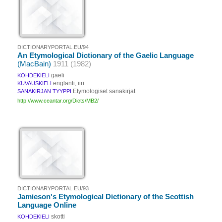
DICTIONARYPORTAL.EU/94
An Etymological Dictionary of the Gaelic Language
(MacBain)
1911 (1982)
gaeli
KOHDEKIELI
englanti, iiri
KUVAUSKIELI
Etymologiset sanakirjat
SANAKIRJAN TYYPPI
http://www.ceantar.org/Dicts/MB2/
DICTIONARYPORTAL.EU/93
Jamieson's Etymological Dictionary of the Scottish
Language Online
skotti
KOHDEKIELI