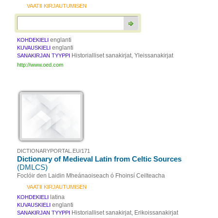
VAATII KIRJAUTUMISEN
englanti
KOHDEKIELI
englanti
KUVAUSKIELI
Historialliset sanakirjat, Yleissanakirjat
SANAKIRJAN TYYPPI
http://www.oed.com
DICTIONARYPORTAL.EU/171
Dictionary of Medieval Latin from Celtic Sources
(DMLCS)
Foclóir den Laidin Mheánaoiseach ó Fhoinsí Ceilteacha
VAATII KIRJAUTUMISEN
latina
KOHDEKIELI
englanti
KUVAUSKIELI
Historialliset sanakirjat, Erikoissanakirjat
SANAKIRJAN TYYPPI