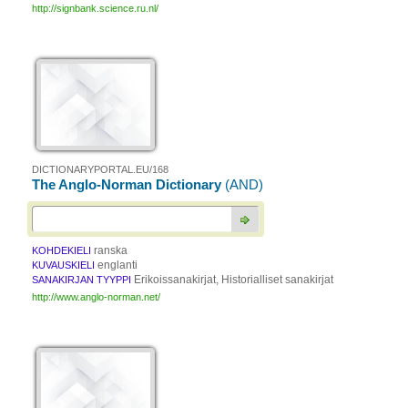
http://signbank.science.ru.nl/
DICTIONARYPORTAL.EU/168
The Anglo-Norman Dictionary
(AND)
ranska
KOHDEKIELI
englanti
KUVAUSKIELI
Erikoissanakirjat, Historialliset sanakirjat
SANAKIRJAN TYYPPI
http://www.anglo-norman.net/