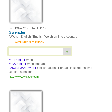
DICTIONARYPORTAL.EU/312
Gweiadur
A Welsh-English / English-Welsh on-line dictionary
VAATII KIRJAUTUMISEN
kymri
KOHDEKIELI
kymri, englanti
KUVAUSKIELI
Yleissanakirjat, Portaalit ja kokoomasivut,
SANAKIRJAN TYYPPI
Oppijan sanakirjat
http://www.gweiadur.com