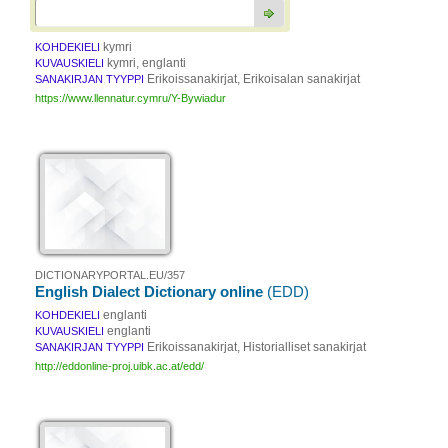
kymri
KOHDEKIELI
kymri, englanti
KUVAUSKIELI
Erikoissanakirjat, Erikoisalan sanakirjat
SANAKIRJAN TYYPPI
https://www.llennatur.cymru/Y-Bywiadur
DICTIONARYPORTAL.EU/357
English Dialect Dictionary online
(EDD)
englanti
KOHDEKIELI
englanti
KUVAUSKIELI
Erikoissanakirjat, Historialliset sanakirjat
SANAKIRJAN TYYPPI
http://eddonline-proj.uibk.ac.at/edd/