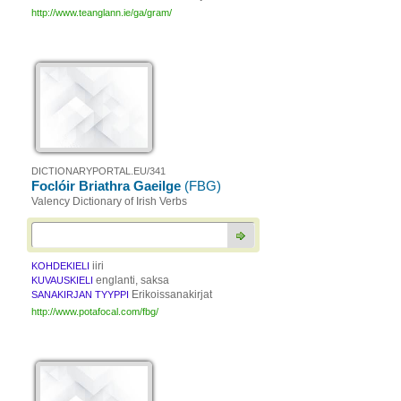
http://www.teanglann.ie/ga/gram/
DICTIONARYPORTAL.EU/341
Foclóir Briathra Gaeilge
(FBG)
Valency Dictionary of Irish Verbs
iiri
KOHDEKIELI
englanti, saksa
KUVAUSKIELI
Erikoissanakirjat
SANAKIRJAN TYYPPI
http://www.potafocal.com/fbg/