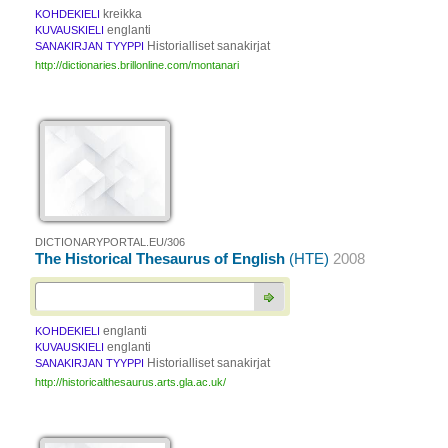
kreikka
KOHDEKIELI
englanti
KUVAUSKIELI
Historialliset sanakirjat
SANAKIRJAN TYYPPI
http://dictionaries.brillonline.com/montanari
DICTIONARYPORTAL.EU/306
The Historical Thesaurus of English
(HTE)
2008
englanti
KOHDEKIELI
englanti
KUVAUSKIELI
Historialliset sanakirjat
SANAKIRJAN TYYPPI
http://historicalthesaurus.arts.gla.ac.uk/