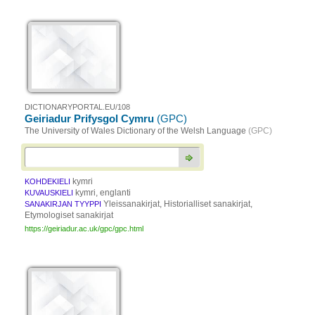
DICTIONARYPORTAL.EU/108
Geiriadur Prifysgol Cymru
(GPC)
The University of Wales Dictionary of the Welsh Language
(GPC)
kymri
KOHDEKIELI
kymri, englanti
KUVAUSKIELI
Yleissanakirjat, Historialliset sanakirjat,
SANAKIRJAN TYYPPI
Etymologiset sanakirjat
https://geiriadur.ac.uk/gpc/gpc.html