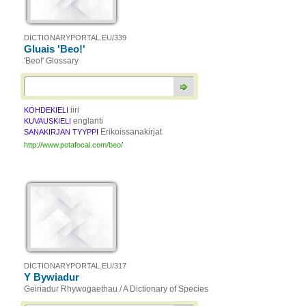
DICTIONARYPORTAL.EU/339
Gluais 'Beo!'
'Beo!' Glossary
iiri
KOHDEKIELI
englanti
KUVAUSKIELI
Erikoissanakirjat
SANAKIRJAN TYYPPI
http://www.potafocal.com/beo/
DICTIONARYPORTAL.EU/317
Y Bywiadur
Geiriadur Rhywogaethau / A Dictionary of Species