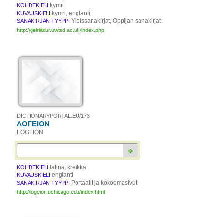
kymri
KOHDEKIELI
kymri, englanti
KUVAUSKIELI
Yleissanakirjat, Oppijan sanakirjat
SANAKIRJAN TYYPPI
http://geiriadur.uwtsd.ac.uk/index.php
DICTIONARYPORTAL.EU/173
ΛΟΓΕΙΟΝ
LOGEION
latina, kreikka
KOHDEKIELI
englanti
KUVAUSKIELI
Portaalit ja kokoomasivut
SANAKIRJAN TYYPPI
http://logeion.uchicago.edu/index.html