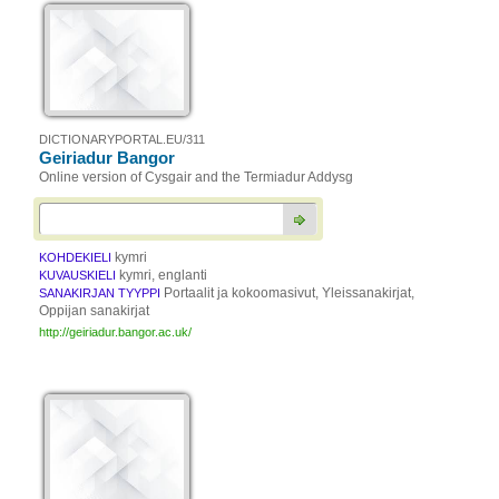
DICTIONARYPORTAL.EU/311
Geiriadur Bangor
Online version of Cysgair and the Termiadur Addysg
kymri
KOHDEKIELI
kymri, englanti
KUVAUSKIELI
Portaalit ja kokoomasivut, Yleissanakirjat,
SANAKIRJAN TYYPPI
Oppijan sanakirjat
http://geiriadur.bangor.ac.uk/