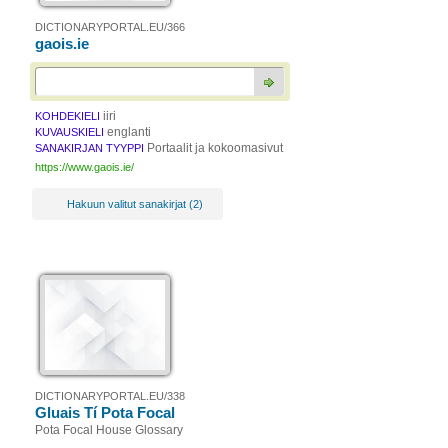
DICTIONARYPORTAL.EU/366
gaois.ie
iiri
KOHDEKIELI
englanti
KUVAUSKIELI
Portaalit ja kokoomasivut
SANAKIRJAN TYYPPI
https://www.gaois.ie/
Hakuun valitut sanakirjat (2)
DICTIONARYPORTAL.EU/338
Gluais Tí Pota Focal
Pota Focal House Glossary