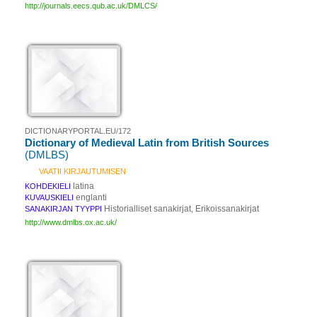
http://journals.eecs.qub.ac.uk/DMLCS/
DICTIONARYPORTAL.EU/172
Dictionary of Medieval Latin from British Sources
(DMLBS)
VAATII KIRJAUTUMISEN
latina
KOHDEKIELI
englanti
KUVAUSKIELI
Historialliset sanakirjat, Erikoissanakirjat
SANAKIRJAN TYYPPI
http://www.dmlbs.ox.ac.uk/