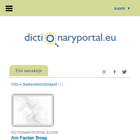
suomi
▼
Etsi sanakirja
Ylös
»
(kaikenkielisiä)/gaeli
(1)
DICTIONARYPORTAL.EU/358
Am Faclair Beag