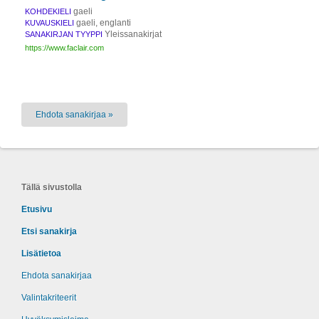
gaeli
KOHDEKIELI
gaeli, englanti
KUVAUSKIELI
Yleissanakirjat
SANAKIRJAN TYYPPI
https://www.faclair.com
Ehdota sanakirjaa »
Tällä sivustolla
Etusivu
Etsi sanakirja
Lisätietoa
Ehdota sanakirjaa
Valintakriteerit