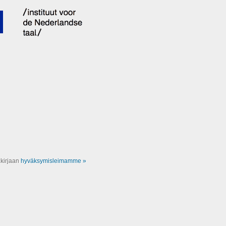
akirjaan
hyväksymisleimamme »