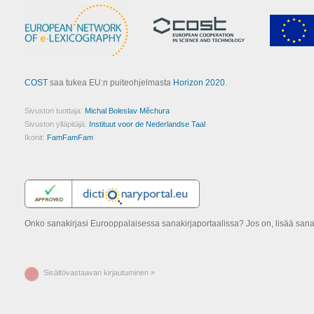
COST
saa tukea EU:n puiteohjelmasta
Horizon 2020
.
Sivuston tuottaja:
Michal Boleslav Měchura
Sivuston ylläpitäjä:
Instituut voor de Nederlandse Taal
Ikonit:
FamFamFam
Onko sanakirjasi Eurooppalaisessa sanakirjaportaalissa? Jos on, lisää san
Sisältövastaavan kirjautuminen »