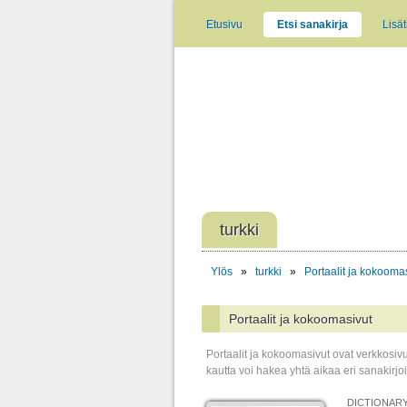
Etusivu
Etsi sanakirja
Lisät
turkki
Ylös
»
turkki
»
Portaalit ja kokooma
Portaalit ja kokoomasivut
Portaalit ja kokoomasivut ovat verkkosiv
kautta voi hakea yhtä aikaa eri sanakirjoi
DICTIONARY