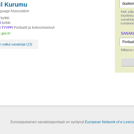
il Kurumu
guage Association
Kieli, jo
kirjoitet
turkki
sanakirja
turkki
I
kohdekiel
Portaalit ja kokoomasivut
 TYYPPI
.gov.tr/
SANAKI
valitut sanakirjat (13)
Millaista
Eurooppalainen sanakirjaportaali on syntynyt
European Network of e-Lexic