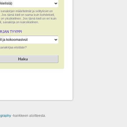
lla sanakirjan määritelmät ja selitykset on
tu. Jos tämä kieli on sama kuin kohdekieli,
 on yksikielinen. Jos tämä kieli on eri kuin
i, sanakirja on kaksikielinen.
RJAN TYYPPI
 sanakirjaa etsitään?
ography
‑hankkeen aloitteesta.