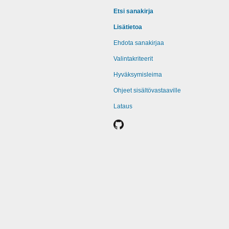
Etsi sanakirja
Lisätietoa
Ehdota sanakirjaa
Valintakriteerit
Hyväksymisleima
Ohjeet sisältövastaaville
Lataus