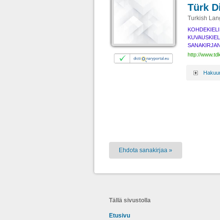
Türk D
Turkish Lan
KOHDEKIELI
KUVAUSKIEL
SANAKIRJAN
http://www.tdk
Hakuun 
Ehdota sanakirjaa »
Tällä sivustolla
Etusivu