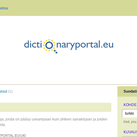
ietoa
sivut
(1)
Suodati
KOHDEK
uja, joista on pääsy useampaan kuin yhteen sanakirjaan ja joiden
Kieli, jo
sta.
KUVAUS
PORTAL.EU/140