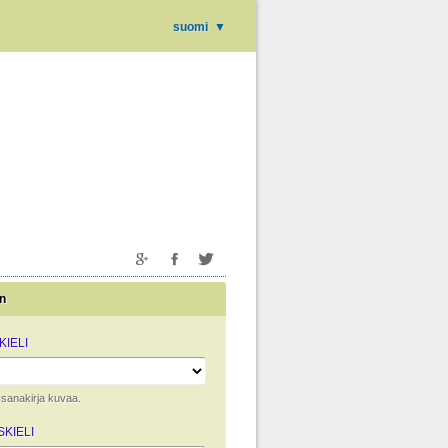
suomi
▼
n
IELI
ta sanakirja kuvaa.
KIELI