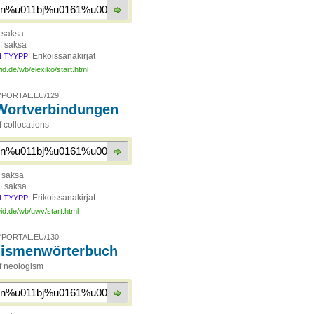
saksa
saksa
I
Erikoissanakirjat
 TYYPPI
id.de/wb/elexiko/start.html
PORTAL.EU/129
Wortverbindungen
f collocations
saksa
saksa
I
Erikoissanakirjat
 TYYPPI
id.de/wb/uwv/start.html
PORTAL.EU/130
gismenwörterbuch
of neologism