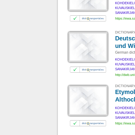
KOHDEKIELI
KUVAUSKIEL
SANAKIRJAN
https://ewa.s
DICTIONARY
Deutsc
und W
German dic
KOHDEKIELI
KUVAUSKIEL
SANAKIRJAN
http://dwb.uni
DICTIONARY
Etymol
Althoc
KOHDEKIELI
KUVAUSKIEL
SANAKIRJAN
https://ewa.s