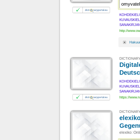
KOHDEKIELI
KUVAUSKIEL
SANAKIRJAN
http://www.ow
Hakuun 
DICTIONARY
Digita
Deutsc
KOHDEKIELI
KUVAUSKIEL
SANAKIRJAN
https://www.n
DICTIONARY
elexik
Gegen
elexiko: On