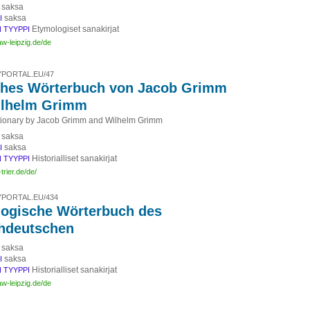
saksa
saksa
I
Etymologiset sanakirjat
 TYYPPI
aw-leipzig.de/de
PORTAL.EU/47
hes Wörterbuch von Jacob Grimm
ilhelm Grimm
tionary by Jacob Grimm and Wilhelm Grimm
saksa
saksa
I
Historialliset sanakirjat
 TYYPPI
-trier.de/de/
PORTAL.EU/434
ogische Wörterbuch des
hdeutschen
saksa
saksa
I
Historialliset sanakirjat
 TYYPPI
aw-leipzig.de/de