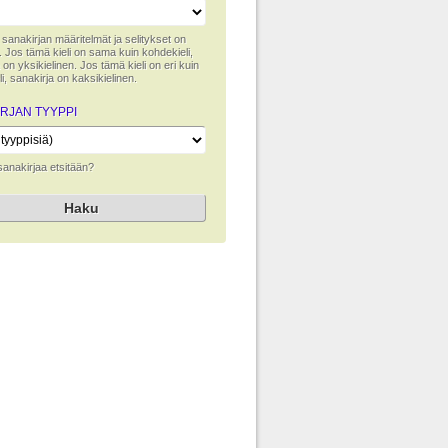
lla sanakirjan määritelmät ja selitykset on
tu. Jos tämä kieli on sama kuin kohdekieli,
 on yksikielinen. Jos tämä kieli on eri kuin
i, sanakirja on kaksikielinen.
RJAN TYYPPI
 sanakirjaa etsitään?