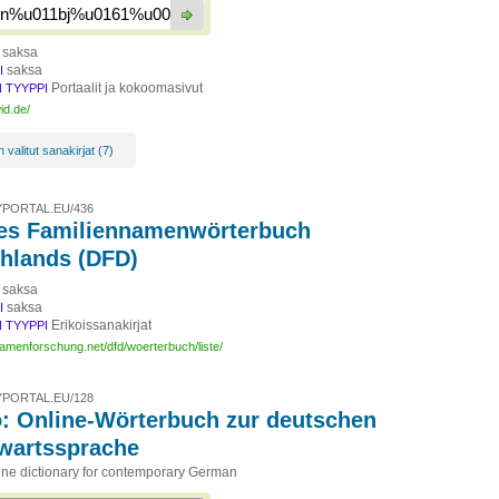
saksa
saksa
I
Portaalit ja kokoomasivut
 TYYPPI
id.de/
valitut sanakirjat (7)
PORTAL.EU/436
les Familiennamenwörterbuch
hlands (DFD)
saksa
saksa
I
Erikoissanakirjat
 TYYPPI
amenforschung.net/dfd/woerterbuch/liste/
PORTAL.EU/128
o: Online-Wörterbuch zur deutschen
wartssprache
line dictionary for contemporary German