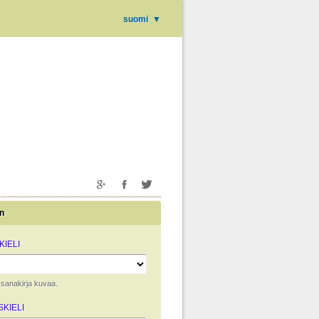
suomi
▼
n
IELI
ta sanakirja kuvaa.
KIELI