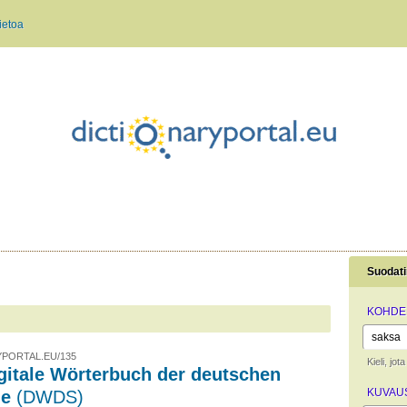
ietoa
Suodati
KOHDEK
PORTAL.EU/135
Kieli, jo
gitale Wörterbuch der deutschen
KUVAUS
he
(DWDS)