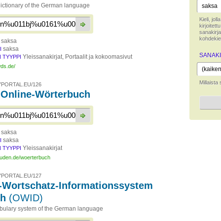
 dictionary of the German language
Kieli, jo
kirjoitet
sanakirja
kohdekiel
saksa
saksa
I
SANAKI
Yleissanakirjat, Portaalit ja kokoomasivut
 TYYPPI
wds.de/
Millaista
PORTAL.EU/126
Online-Wörterbuch
saksa
saksa
I
Yleissanakirjat
 TYYPPI
duden.de/woerterbuch
PORTAL.EU/127
-Wortschatz-Informationssystem
ch
(OWID)
bulary system of the German language