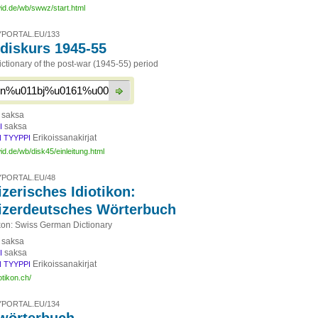
id.de/wb/swwz/start.html
PORTAL.EU/133
diskurs 1945-55
ctionary of the post-war (1945-55) period
saksa
saksa
I
Erikoissanakirjat
 TYYPPI
id.de/wb/disk45/einleitung.html
PORTAL.EU/48
zerisches Idiotikon:
zerdeutsches Wörterbuch
ikon: Swiss German Dictionary
saksa
saksa
I
Erikoissanakirjat
 TYYPPI
otikon.ch/
PORTAL.EU/134