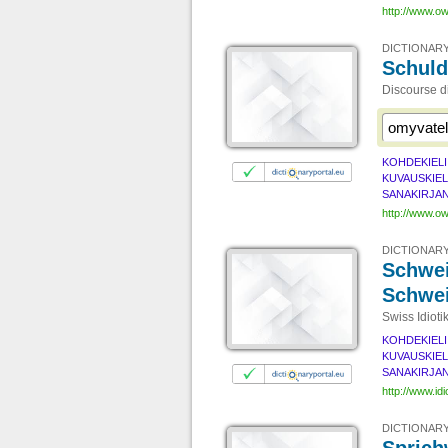
http://www.ow
DICTIONARY
Schuld
Discourse di
KOHDEKIELI
KUVAUSKIEL
SANAKIRJAN
http://www.ow
DICTIONARY
Schwei
Schwei
Swiss Idiot
KOHDEKIELI
KUVAUSKIEL
SANAKIRJAN
http://www.idi
DICTIONARY