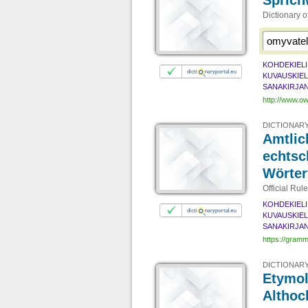
Sprich
Dictionary 
KOHDEKIELI
KUVAUSKIEL
SANAKIRJAN
http://www.ow
DICTIONARY
Amtlic
echtsc
Wörter
Official Rul
KOHDEKIELI
KUVAUSKIEL
SANAKIRJAN
https://gram
DICTIONARY
Etymol
Althoc