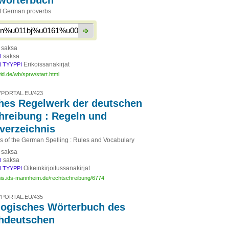
wörterbuch
of German proverbs
saksa
saksa
I
Erikoissanakirjat
 TYYPPI
id.de/wb/sprw/start.html
PORTAL.EU/423
hes Regelwerk der deutschen
hreibung : Regeln und
verzeichnis
es of the German Spelling : Rules and Vocabulary
saksa
saksa
I
Oikeinkirjoitussanakirjat
 TYYPPI
mis.ids-mannheim.de/rechtschreibung/6774
PORTAL.EU/435
ogisches Wörterbuch des
hdeutschen