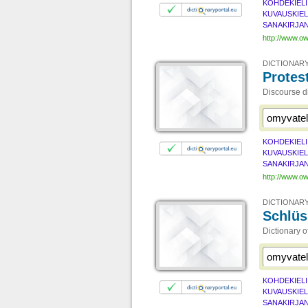
KOHDEKIELI
KUVAUSKIEL
SANAKIRJAN
http://www.ow
DICTIONARY
Protes
Discourse di
KOHDEKIELI
KUVAUSKIEL
SANAKIRJAN
http://www.ow
DICTIONARY
Schlüs
Dictionary 
KOHDEKIELI
KUVAUSKIEL
SANAKIRJAN