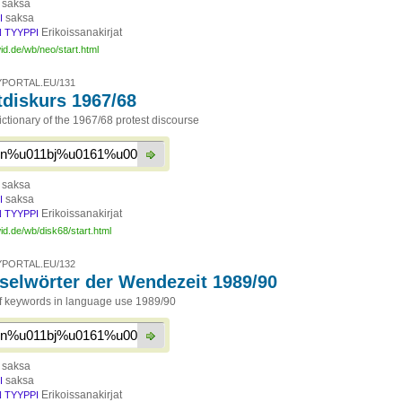
saksa
saksa
I
Erikoissanakirjat
 TYYPPI
id.de/wb/neo/start.html
PORTAL.EU/131
tdiskurs 1967/68
ctionary of the 1967/68 protest discourse
saksa
saksa
I
Erikoissanakirjat
 TYYPPI
id.de/wb/disk68/start.html
PORTAL.EU/132
selwörter der Wendezeit 1989/90
of keywords in language use 1989/90
saksa
saksa
I
Erikoissanakirjat
 TYYPPI