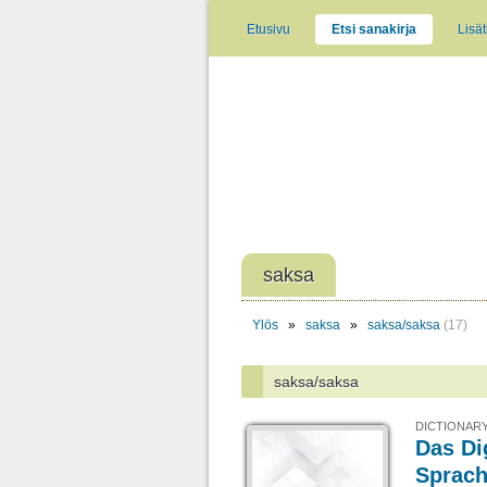
Etusivu
Etsi sanakirja
Lisät
saksa
Ylös
»
saksa
»
saksa/saksa
(17)
saksa/saksa
DICTIONARY
Das Di
Sprac