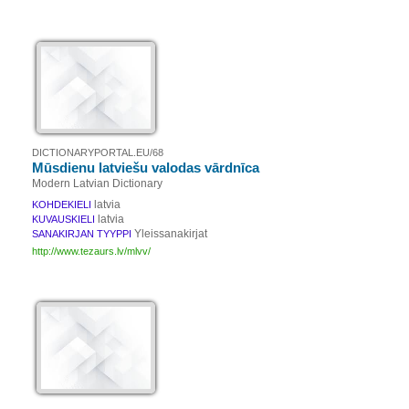
DICTIONARYPORTAL.EU/68
Mūsdienu latviešu valodas vārdnīca
Modern Latvian Dictionary
latvia
KOHDEKIELI
latvia
KUVAUSKIELI
Yleissanakirjat
SANAKIRJAN TYYPPI
http://www.tezaurs.lv/mlvv/