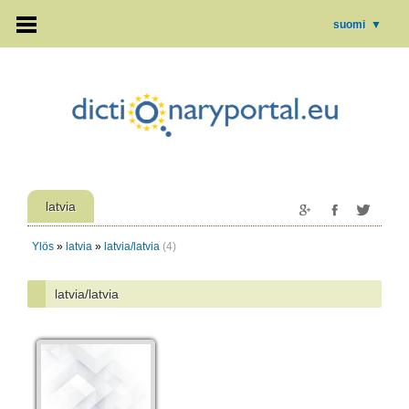
suomi
▼
latvia
Ylös
»
latvia
»
latvia/latvia
(4)
latvia/latvia