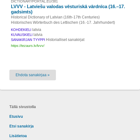
DICTIONARYPORTAL.EU/381
LVVV - Latviešu valodas vēsturiskā vārdnīca (16.–17.
gadsimts)
Historical Dictionary of Latvian (16th-17th Centuries)
Historisches Wörterbuch des Lettischen (16.-17. Jahrhundert)
latvia
KOHDEKIELI
latvia
KUVAUSKIELI
Historialliset sanakirjat
SANAKIRJAN TYYPPI
https://tezaurs.lv/lvvv/
Ehdota sanakirjaa »
Tällä sivustolla
Etusivu
Etsi sanakirja
Lisätietoa