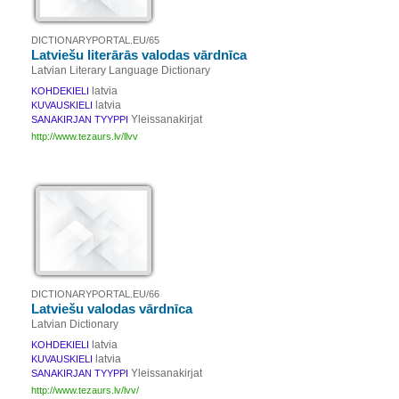
DICTIONARYPORTAL.EU/65
Latviešu literārās valodas vārdnīca
Latvian Literary Language Dictionary
latvia
KOHDEKIELI
latvia
KUVAUSKIELI
Yleissanakirjat
SANAKIRJAN TYYPPI
http://www.tezaurs.lv/llvv
DICTIONARYPORTAL.EU/66
Latviešu valodas vārdnīca
Latvian Dictionary
latvia
KOHDEKIELI
latvia
KUVAUSKIELI
Yleissanakirjat
SANAKIRJAN TYYPPI
http://www.tezaurs.lv/lvv/