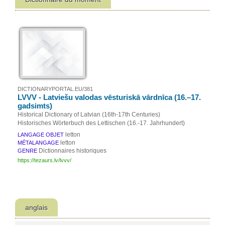
DICTIONARYPORTAL.EU/381
LVVV - Latviešu valodas vēsturiskā vārdnīca (16.–17.
gadsimts)
Historical Dictionary of Latvian (16th-17th Centuries)
Historisches Wörterbuch des Lettischen (16.-17. Jahrhundert)
letton
LANGAGE OBJET
letton
MÉTALANGAGE
Dictionnaires historiques
GENRE
https://tezaurs.lv/lvvv/
anglais