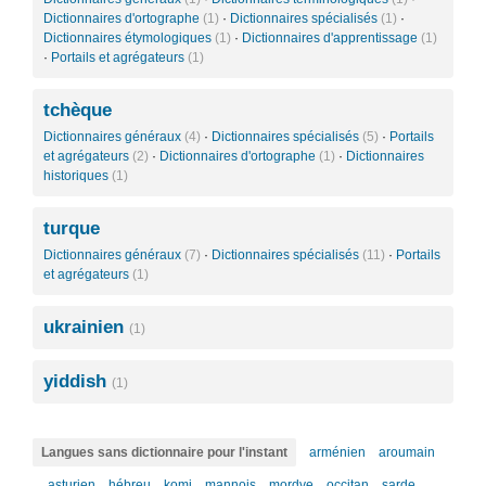
Dictionnaires d'ortographe
(1)
·
Dictionnaires spécialisés
(1)
·
Dictionnaires étymologiques
(1)
·
Dictionnaires d'apprentissage
(1)
·
Portails et agrégateurs
(1)
tchèque
Dictionnaires généraux
(4)
·
Dictionnaires spécialisés
(5)
·
Portails
et agrégateurs
(2)
·
Dictionnaires d'ortographe
(1)
·
Dictionnaires
historiques
(1)
turque
Dictionnaires généraux
(7)
·
Dictionnaires spécialisés
(11)
·
Portails
et agrégateurs
(1)
ukrainien
(1)
yiddish
(1)
Langues sans dictionnaire pour l'instant
arménien
aroumain
asturien
hébreu
komi
mannois
mordve
occitan
sarde