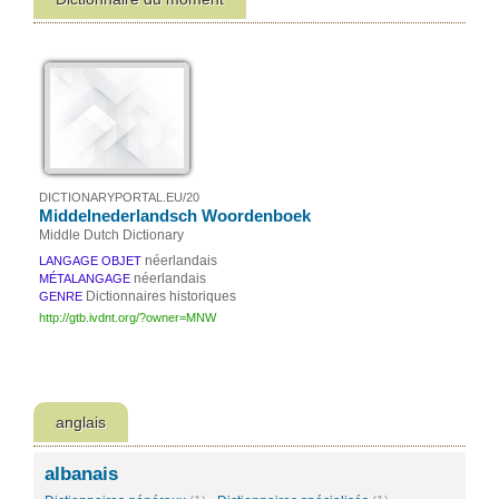
DICTIONARYPORTAL.EU/20
Middelnederlandsch Woordenboek
Middle Dutch Dictionary
néerlandais
LANGAGE OBJET
néerlandais
MÉTALANGAGE
Dictionnaires historiques
GENRE
http://gtb.ivdnt.org/?owner=MNW
anglais
albanais