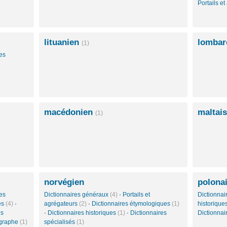
Portails e
lituanien
lomba
(1)
es
macédonien
maltai
(1)
norvégien
polona
es
Dictionnaires généraux
(4)
·
Portails et
Dictionna
es
(4)
·
agrégateurs
(2)
·
Dictionnaires étymologiques
(1)
historique
es
·
Dictionnaires historiques
(1)
·
Dictionnaires
Dictionnai
ographe
(1)
spécialisés
(1)