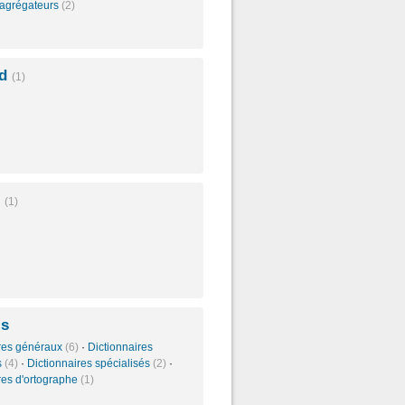
t agrégateurs
(2)
rd
(1)
s
(1)
is
ires généraux
(6)
·
Dictionnaires
s
(4)
·
Dictionnaires spécialisés
(2)
·
res d'ortographe
(1)