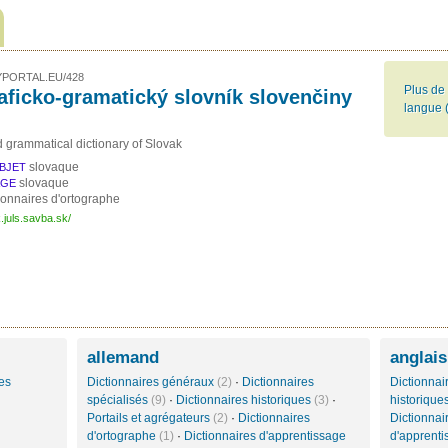
PORTAL.EU/428
Plus de 
aficko-gramatický slovník slovenčiny
langue 
d grammatical dictionary of Slovak
slovaque
BJET
slovaque
AGE
ionnaires d'ortographe
k.juls.savba.sk/
allemand
anglais
es
Dictionnaires généraux
(2)
·
Dictionnaires
Dictionna
spécialisés
(9)
·
Dictionnaires historiques
(3)
·
historique
Portails et agrégateurs
(2)
·
Dictionnaires
Dictionnai
d'ortographe
(1)
·
Dictionnaires d'apprentissage
d'apprent