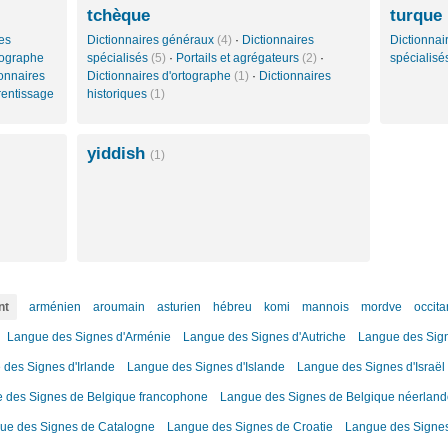
tchèque
turque
es
Dictionnaires généraux
(4)
·
Dictionnaires
Dictionna
tographe
spécialisés
(5)
·
Portails et agrégateurs
(2)
·
spécialis
ionnaires
Dictionnaires d'ortographe
(1)
·
Dictionnaires
rentissage
historiques
(1)
yiddish
(1)
nt
arménien
aroumain
asturien
hébreu
komi
mannois
mordve
occita
Langue des Signes d'Arménie
Langue des Signes d'Autriche
Langue des Sig
des Signes d'Irlande
Langue des Signes d'Islande
Langue des Signes d'Israël
 des Signes de Belgique francophone
Langue des Signes de Belgique néerlan
ue des Signes de Catalogne
Langue des Signes de Croatie
Langue des Signes