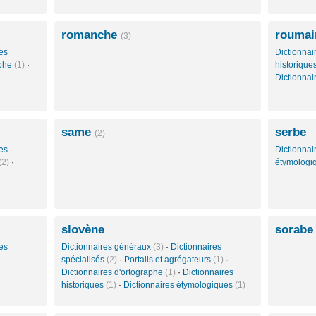
romanche
roumai
(3)
es
Dictionna
aphe
(1)
·
historique
Dictionna
same
serbe
(2)
es
Dictionna
(2)
·
étymologi
slovène
sorab
es
Dictionnaires généraux
(3)
·
Dictionnaires
spécialisés
(2)
·
Portails et agrégateurs
(1)
·
Dictionnaires d'ortographe
(1)
·
Dictionnaires
historiques
(1)
·
Dictionnaires étymologiques
(1)