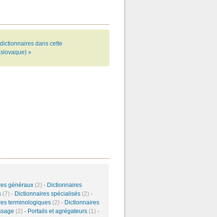
dictionnaires dans cette
(slovaque) »
ires généraux
(2)
·
Dictionnaires
s
(7)
·
Dictionnaires spécialisés
(2)
·
res terminologiques
(2)
·
Dictionnaires
issage
(2)
·
Portails et agrégateurs
(1)
·