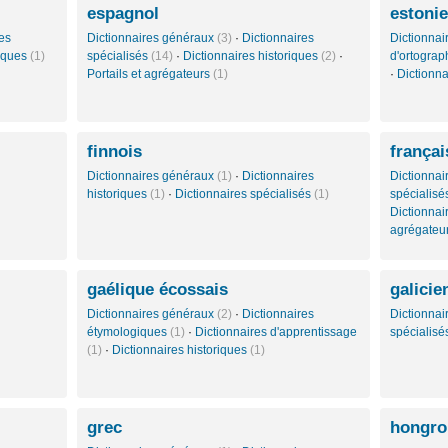
espagnol
estoni
es
Dictionnaires généraux
(3)
·
Dictionnaires
Dictionna
giques
(1)
spécialisés
(14)
·
Dictionnaires historiques
(2)
·
d'ortogra
Portails et agrégateurs
(1)
·
Dictionn
finnois
françai
Dictionnaires généraux
(1)
·
Dictionnaires
Dictionna
historiques
(1)
·
Dictionnaires spécialisés
(1)
spécialis
Dictionna
agrégateu
gaélique écossais
galicie
Dictionnaires généraux
(2)
·
Dictionnaires
Dictionna
étymologiques
(1)
·
Dictionnaires d'apprentissage
spécialis
(1)
·
Dictionnaires historiques
(1)
grec
hongro