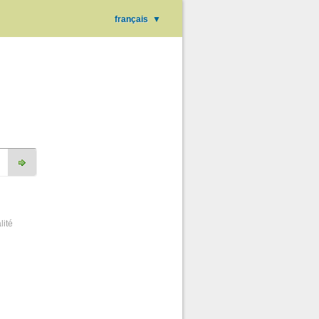
français
▼
lité