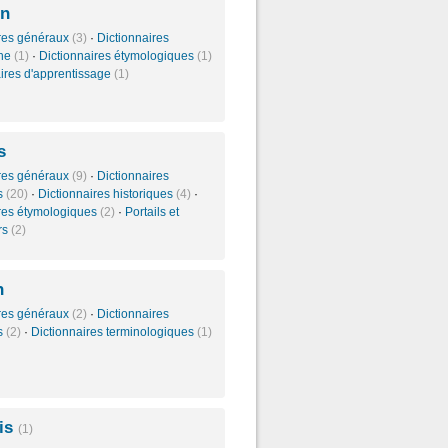
en
ires généraux
(3)
·
Dictionnaires
phe
(1)
·
Dictionnaires étymologiques
(1)
aires d'apprentissage
(1)
s
ires généraux
(9)
·
Dictionnaires
és
(20)
·
Dictionnaires historiques
(4)
·
ires étymologiques
(2)
·
Portails et
rs
(2)
n
ires généraux
(2)
·
Dictionnaires
és
(2)
·
Dictionnaires terminologiques
(1)
is
(1)