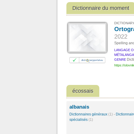
Dictionnaire du moment
DICTIONARY
Ortogr
2022
Spelling an
LANGAGE O
MÉTALANG
Dict
GENRE
https://slovni
écossais
albanais
Dictionnaires généraux
(1)
·
Dictionnair
spécialisés
(1)