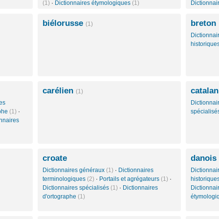
(1)
·
Dictionnaires étymologiques
(1)
Dictionna
biélorusse
breton
(1)
Dictionna
historique
carélien
catalan
(1)
es
Dictionna
aphe
(1)
·
spécialis
onnaires
croate
danois
Dictionnaires généraux
(1)
·
Dictionnaires
Dictionna
terminologiques
(2)
·
Portails et agrégateurs
(1)
·
historique
Dictionnaires spécialisés
(1)
·
Dictionnaires
Dictionnai
d'ortographe
(1)
étymologi