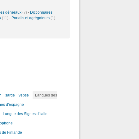
ires généraux
(7)
·
Dictionnaires
és
(11)
·
Portails et agrégateurs
(1)
n
sarde
vepse
Langues des
nes d'Espagne
Langue des Signes d'Italie
dophone
 de Finlande