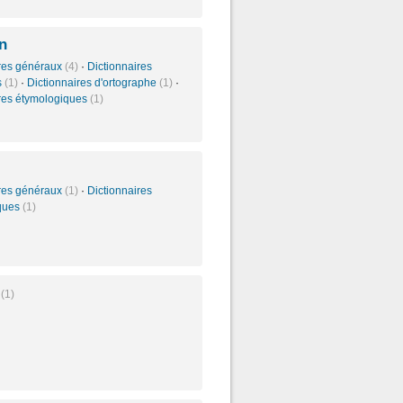
n
ires généraux
(4)
·
Dictionnaires
s
(1)
·
Dictionnaires d'ortographe
(1)
·
ires étymologiques
(1)
ires généraux
(1)
·
Dictionnaires
ques
(1)
e
(1)