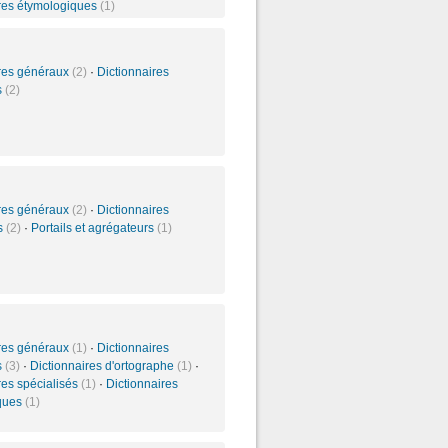
ires étymologiques
(1)
ires généraux
(2)
·
Dictionnaires
s
(2)
ires généraux
(2)
·
Dictionnaires
és
(2)
·
Portails et agrégateurs
(1)
ires généraux
(1)
·
Dictionnaires
s
(3)
·
Dictionnaires d'ortographe
(1)
·
res spécialisés
(1)
·
Dictionnaires
ques
(1)