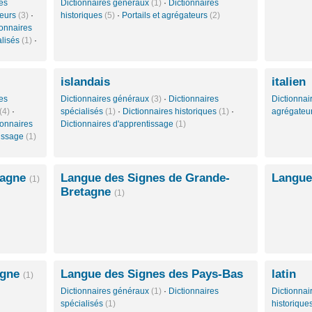
es
Dictionnaires généraux
(1)
·
Dictionnaires
teurs
(3)
·
historiques
(5)
·
Portails et agrégateurs
(2)
ionnaires
alisés
(1)
·
islandais
italien
es
Dictionnaires généraux
(3)
·
Dictionnaires
Dictionna
(4)
·
spécialisés
(1)
·
Dictionnaires historiques
(1)
·
agrégateu
ionnaires
Dictionnaires d'apprentissage
(1)
tissage
(1)
magne
Langue des Signes de Grande-
Langue
(1)
Bretagne
(1)
ogne
Langue des Signes des Pays-Bas
latin
(1)
Dictionnaires généraux
(1)
·
Dictionnaires
Dictionna
spécialisés
(1)
historique