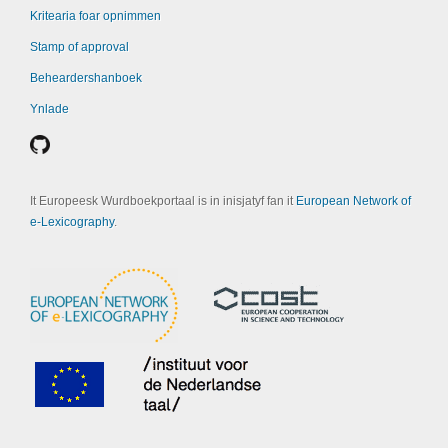
Kritearia foar opnimmen
Stamp of approval
Beheardershanboek
Ynlade
It Europeesk Wurdboekportaal is in inisjatyf fan it
European Network of
e-Lexicography
.