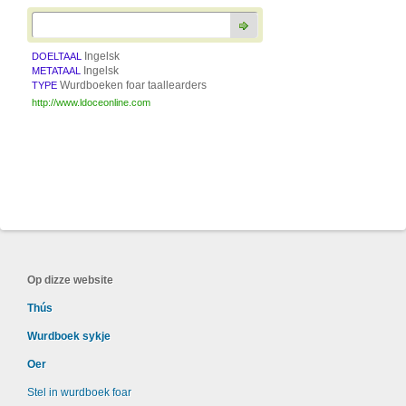
Ingelsk
DOELTAAL
Ingelsk
METATAAL
Wurdboeken foar taallearders
TYPE
http://www.ldoceonline.com
Op dizze website
Thús
Wurdboek sykje
Oer
Stel in wurdboek foar