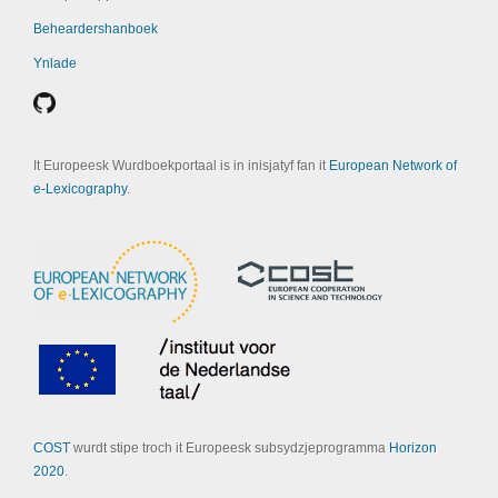
Beheardershanboek
Ynlade
It Europeesk Wurdboekportaal is in inisjatyf fan it
European Network of
e-Lexicography
.
COST
wurdt stipe troch it Europeesk subsydzjeprogramma
Horizon
2020
.