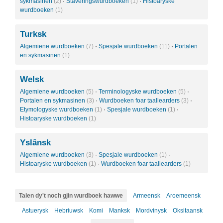
sykmasinen
(2)
·
Staveringswurdboeken
(1)
·
Histoaryske
wurdboeken
(1)
Turksk
Algemiene wurdboeken
(7)
·
Spesjale wurdboeken
(11)
·
Portalen
en sykmasinen
(1)
Welsk
Algemiene wurdboeken
(5)
·
Terminologyske wurdboeken
(5)
·
Portalen en sykmasinen
(3)
·
Wurdboeken foar taallearders
(3)
·
Etymologyske wurdboeken
(1)
·
Spesjale wurdboeken
(1)
·
Histoaryske wurdboeken
(1)
Yslânsk
Algemiene wurdboeken
(3)
·
Spesjale wurdboeken
(1)
·
Histoaryske wurdboeken
(1)
·
Wurdboeken foar taallearders
(1)
Talen dy't noch gjin wurdboek hawwe
Armeensk
Aroemeensk
Astuerysk
Hebriuwsk
Komi
Manksk
Mordvinysk
Oksitaansk