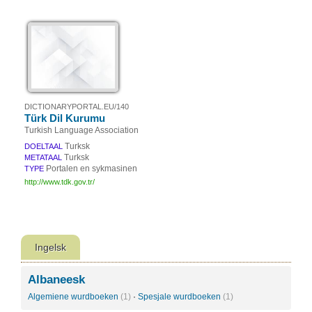
DICTIONARYPORTAL.EU/140
Türk Dil Kurumu
Turkish Language Association
Turksk
DOELTAAL
Turksk
METATAAL
Portalen en sykmasinen
TYPE
http://www.tdk.gov.tr/
Ingelsk
Albaneesk
Algemiene wurdboeken
(1)
·
Spesjale wurdboeken
(1)