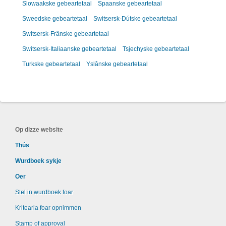
Slowaakske gebeartetaal
Spaanske gebeartetaal
Sweedske gebeartetaal
Switsersk-Dútske gebeartetaal
Switsersk-Frânske gebeartetaal
Switsersk-Italiaanske gebeartetaal
Tsjechyske gebeartetaal
Turkske gebeartetaal
Yslânske gebeartetaal
Op dizze website
Thús
Wurdboek sykje
Oer
Stel in wurdboek foar
Kritearia foar opnimmen
Stamp of approval