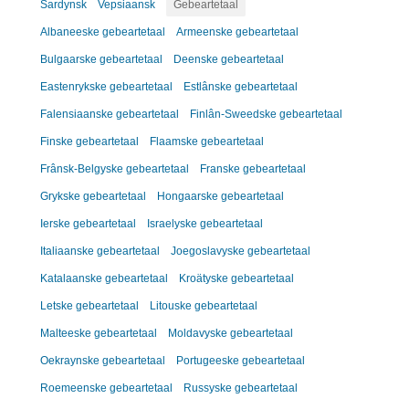
Sardynsk
Vepsiaansk
Gebeartetaal
Albaneeske gebeartetaal
Armeenske gebeartetaal
Bulgaarske gebeartetaal
Deenske gebeartetaal
Eastenrykske gebeartetaal
Estlânske gebeartetaal
Falensiaanske gebeartetaal
Finlân-Sweedske gebeartetaal
Finske gebeartetaal
Flaamske gebeartetaal
Frânsk-Belgyske gebeartetaal
Franske gebeartetaal
Grykske gebeartetaal
Hongaarske gebeartetaal
Ierske gebeartetaal
Israelyske gebeartetaal
Italiaanske gebeartetaal
Joegoslavyske gebeartetaal
Katalaanske gebeartetaal
Kroätyske gebeartetaal
Letske gebeartetaal
Litouske gebeartetaal
Malteeske gebeartetaal
Moldavyske gebeartetaal
Oekraynske gebeartetaal
Portugeeske gebeartetaal
Roemeenske gebeartetaal
Russyske gebeartetaal