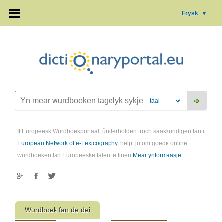
Frysk
▼
It Europeesk Wurdboekportaal, ûnderholden troch saakkundigen fan it
European Network of e-Lexicography
, helpt jo om goede online
wurdboeken fan Europeeske talen te finen
Mear ynformaasje...
Wurdboek fan de dei