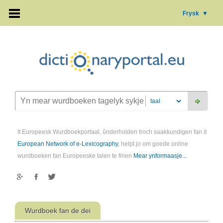
Frysk
▼
It Europeesk Wurdboekportaal, ûnderholden troch saakkundigen fan it
European Network of e-Lexicography
, helpt jo om goede online
wurdboeken fan Europeeske talen te finen
Mear ynformaasje...
Wurdboek fan de dei