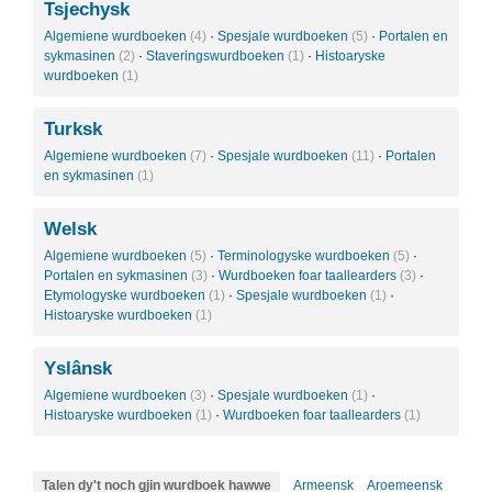
Tsjechysk
Algemiene wurdboeken
(4)
·
Spesjale wurdboeken
(5)
·
Portalen en
sykmasinen
(2)
·
Staveringswurdboeken
(1)
·
Histoaryske
wurdboeken
(1)
Turksk
Algemiene wurdboeken
(7)
·
Spesjale wurdboeken
(11)
·
Portalen
en sykmasinen
(1)
Welsk
Algemiene wurdboeken
(5)
·
Terminologyske wurdboeken
(5)
·
Portalen en sykmasinen
(3)
·
Wurdboeken foar taallearders
(3)
·
Etymologyske wurdboeken
(1)
·
Spesjale wurdboeken
(1)
·
Histoaryske wurdboeken
(1)
Yslânsk
Algemiene wurdboeken
(3)
·
Spesjale wurdboeken
(1)
·
Histoaryske wurdboeken
(1)
·
Wurdboeken foar taallearders
(1)
Talen dy't noch gjin wurdboek hawwe
Armeensk
Aroemeensk