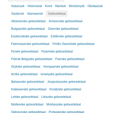
Astuerysk
Hebriuwsk
Komi
Manksk
Mordvinysk
Oksitaansk
Sardynsk
Vepsiaansk
Gebeartetaal
Albaneeske gebeartetaal
Armeenske gebeartetaal
Bulgaarske gebeartetaal
Deenske gebeartetaal
Eastenrykske gebeartetaal
Estlânske gebeartetaal
Falensiaanske gebeartetaal
Finlân-Sweedske gebeartetaal
Finske gebeartetaal
Flaamske gebeartetaal
Frânsk-Belgyske gebeartetaal
Franske gebeartetaal
Grykske gebeartetaal
Hongaarske gebeartetaal
Ierske gebeartetaal
Israelyske gebeartetaal
Italiaanske gebeartetaal
Joegoslavyske gebeartetaal
Katalaanske gebeartetaal
Kroätyske gebeartetaal
Letske gebeartetaal
Litouske gebeartetaal
Malteeske gebeartetaal
Moldavyske gebeartetaal
Oekraynske gebeartetaal
Portugeeske gebeartetaal