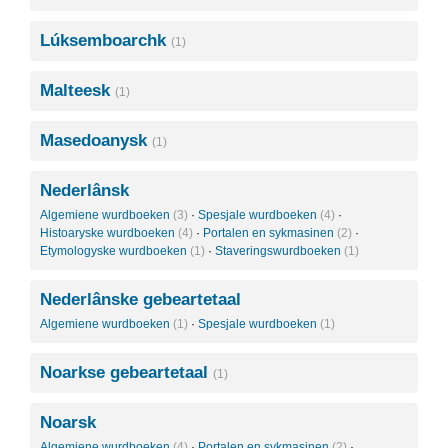
Lúksemboarchk
(1)
Malteesk
(1)
Masedoanysk
(1)
Nederlânsk
Algemiene wurdboeken
(3)
·
Spesjale wurdboeken
(4)
·
Histoaryske wurdboeken
(4)
·
Portalen en sykmasinen
(2)
·
Etymologyske wurdboeken
(1)
·
Staveringswurdboeken
(1)
Nederlânske gebeartetaal
Algemiene wurdboeken
(1)
·
Spesjale wurdboeken
(1)
Noarkse gebeartetaal
(1)
Noarsk
Algemiene wurdboeken
(4)
·
Portalen en sykmasinen
(2)
·