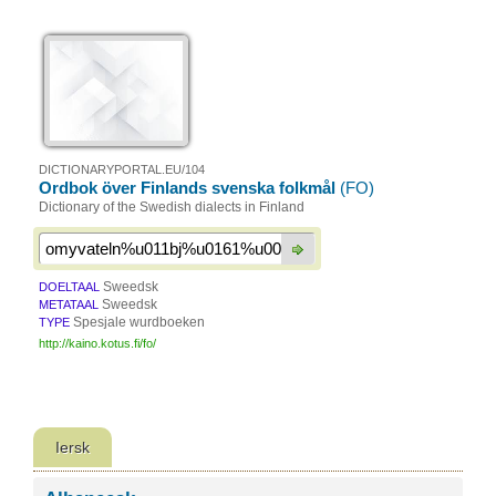
DICTIONARYPORTAL.EU/104
Ordbok över Finlands svenska folkmål
(FO)
Dictionary of the Swedish dialects in Finland
Sweedsk
DOELTAAL
Sweedsk
METATAAL
Spesjale wurdboeken
TYPE
http://kaino.kotus.fi/fo/
Iersk