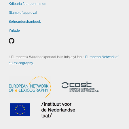
Kritearia foar opnimmen
Stamp of approval
Beheardershanboek
Ynlade
It Europeesk Wurdboekportaal is in inisjatyf fan it
European Network of
e-Lexicography
.