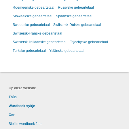
Roemeenske gebeartetaal
Russyske gebeartetaal
Slowaakske gebeartetaal
Spaanske gebeartetaal
Sweedske gebeartetaal
Switsersk-Dútske gebeartetaal
Switsersk-Frânske gebeartetaal
Switsersk-Italiaanske gebeartetaal
Tsjechyske gebeartetaal
Turkske gebeartetaal
Yslânske gebeartetaal
Op dizze website
Thús
Wurdboek sykje
Oer
Stel in wurdboek foar