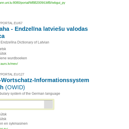
mann.uni.lu:8080/portal/WBB2009/LWB//wbgui_py
PORTAL.EU/67
aha - Endzelīna latviešu valodas
ca
 Endzelīna Dictionary of Latvian
etsk
útsk
iene wurdboeken
zaurs.lv/mev/
PORTAL.EU/127
-Wortschatz-Informationssystem
ch
(OWID)
bulary system of the German language
útsk
útsk
len en sykmasinen