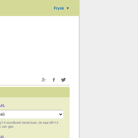
Frysk
▼
AAL
y't it wurdboek beskriuwt; de taal dêr't it
 oer giet.
AAL