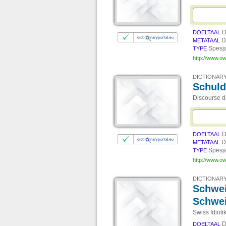
D
DOELTAAL
D
METATAAL
Spesj
TYPE
http://www.ow
DICTIONARY
Schuld
Discourse di
D
DOELTAAL
D
METATAAL
Spesj
TYPE
http://www.ow
DICTIONARY
Schwei
Schwei
Swiss Idiot
D
DOELTAAL