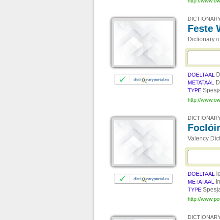
http://www.ow
DICTIONARY
Feste 
Dictionary o
D
DOELTAAL
D
METATAAL
Spesj
TYPE
http://www.ow
DICTIONARY
Foclói
Valency Dict
I
DOELTAAL
I
METATAAL
Spesj
TYPE
http://www.po
DICTIONARY