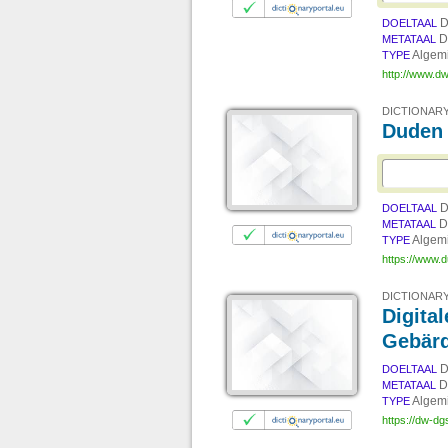
D
DOELTAAL
D
METATAAL
Algem
TYPE
http://www.d
DICTIONARY
Duden 
D
DOELTAAL
D
METATAAL
Algem
TYPE
https://www.
DICTIONARY
Digita
Gebär
D
DOELTAAL
D
METATAAL
Algem
TYPE
https://dw-dg