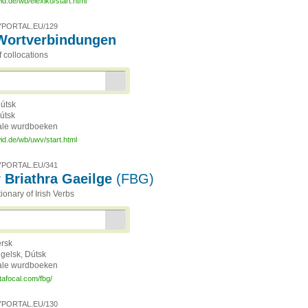
id.de/wb/elexiko/start.html
PORTAL.EU/129
Wortverbindungen
f collocations
útsk
útsk
ale wurdboeken
id.de/wb/uwv/start.html
PORTAL.EU/341
r Briathra Gaeilge
(FBG)
ionary of Irish Verbs
ersk
ngelsk, Dútsk
ale wurdboeken
tafocal.com/fbg/
PORTAL.EU/130