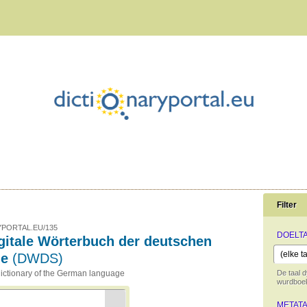
Filter
PORTAL.EU/135
DOELT
gitale Wörterbuch der deutschen
he
(DWDS)
 dictionary of the German language
De taal d
wurdboek
METAT