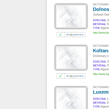
DICTIONARY
Dolnos
Sorbian-Ger
S
DOELTAAL
S
METATAAL
Algem
TYPE
http://www.do
DICTIONARY
Koltan
Dictionary 
S
DOELTAAL
F
METATAAL
Algem
TYPE
http://www.sgr
DICTIONARY
Luxem
L
DOELTAAL
D
METATAAL
Algem
TYPE