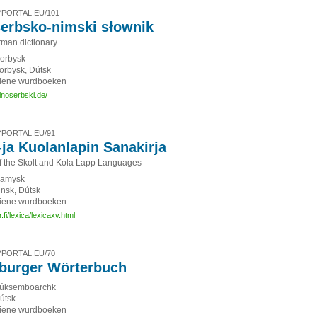
PORTAL.EU/101
erbsko-nimski słownik
man dictionary
orbysk
orbysk, Dútsk
iene wurdboeken
lnoserbski.de/
PORTAL.EU/91
-ja Kuolanlapin Sanakirja
of the Skolt and Kola Lapp Languages
amysk
insk, Dútsk
iene wurdboeken
.fi/lexica/lexicaxv.html
PORTAL.EU/70
burger Wörterbuch
úksemboarchk
útsk
iene wurdboeken