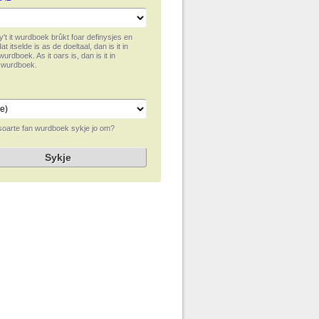
y't it wurdboek brûkt foar definysjes en
dat itselde is as de doeltaal, dan is it in
wurdboek. As it oars is, dan is it in
h wurdboek.
soarte fan wurdboek sykje jo om?