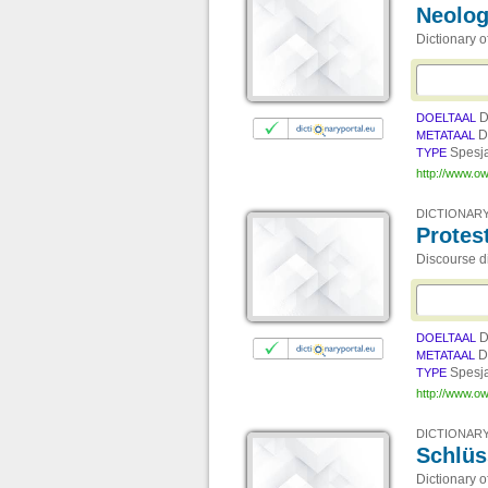
Neolo
Dictionary 
D
DOELTAAL
D
METATAAL
Spesj
TYPE
http://www.ow
DICTIONARY
Protes
Discourse di
D
DOELTAAL
D
METATAAL
Spesj
TYPE
http://www.ow
DICTIONARY
Schlüs
Dictionary 