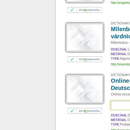
http://engel
DICTIONARY
Mīlenb
vārdnī
Mīlenbaha -
L
DOELTAAL
D
METATAAL
Algem
TYPE
http://www.te
DICTIONARY
Online
Deuts
Online voca
D
DOELTAAL
D
METATAAL
Porta
TYPE