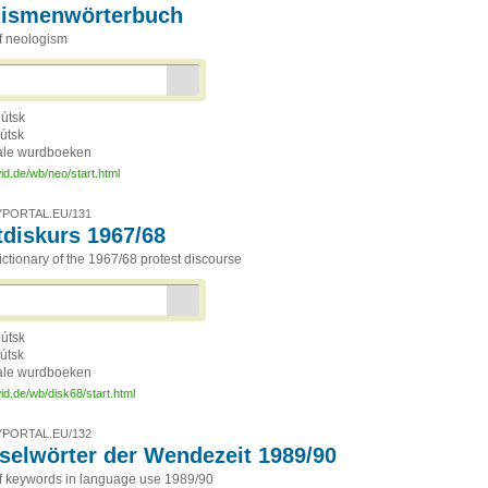
gismenwörterbuch
of neologism
útsk
útsk
ale wurdboeken
id.de/wb/neo/start.html
PORTAL.EU/131
tdiskurs 1967/68
ctionary of the 1967/68 protest discourse
útsk
útsk
ale wurdboeken
id.de/wb/disk68/start.html
PORTAL.EU/132
selwörter der Wendezeit 1989/90
of keywords in language use 1989/90