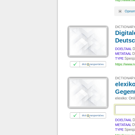
http://www.ow
Opnom
DICTIONARY
Digita
Deutsc
D
DOELTAAL
D
METATAAL
Spesj
TYPE
https://www.n
DICTIONARY
elexik
Gegen
elexiko: On
D
DOELTAAL
D
METATAAL
Spesj
TYPE