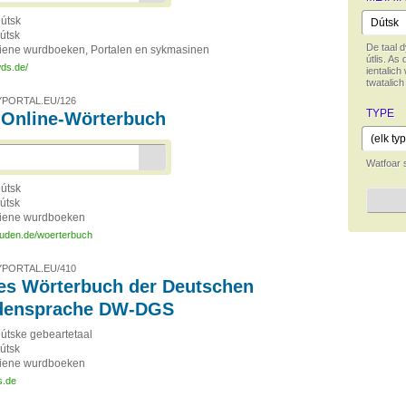
útsk
útsk
De taal d
iene wurdboeken, Portalen en sykmasinen
útlis. As 
wds.de/
ientalich 
twatalic
PORTAL.EU/126
TYPE
Online-Wörterbuch
Watfoar 
útsk
útsk
iene wurdboeken
duden.de/woerterbuch
PORTAL.EU/410
les Wörterbuch der Deutschen
densprache DW-DGS
útske gebeartetaal
útsk
iene wurdboeken
s.de