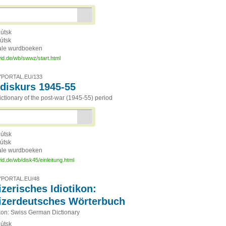
útsk
útsk
ale wurdboeken
id.de/wb/swwz/start.html
PORTAL.EU/133
diskurs 1945-55
ctionary of the post-war (1945-55) period
útsk
útsk
ale wurdboeken
id.de/wb/disk45/einleitung.html
PORTAL.EU/48
zerisches Idiotikon:
zerdeutsches Wörterbuch
ikon: Swiss German Dictionary
útsk