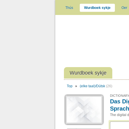
Thús
Wurdboek sykje
Oer
Wurdboek sykje
Top
»
(elke taal)/Dútsk
(26)
DICTIONARY
Das Di
Sprac
The digital