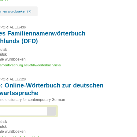
id.de/
men wurdboeken (7)
PORTAL.EU/436
les Familiennamenwörterbuch
hlands (DFD)
útsk
útsk
ale wurdboeken
amenforschung.net/dfd/woerterbuch/liste/
PORTAL.EU/128
o: Online-Wörterbuch zur deutschen
wartssprache
line dictionary for contemporary German
útsk
útsk
ale wurdboeken