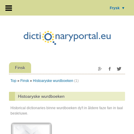
Frysk
▼
Finsk
Top
»
Finsk
»
Histoaryske wurdboeken
(1)
Histoaryske wurdboeken
Historical dictionaries binne wurdboeken dy't in âldere faze fan in taal
beskriuwe.