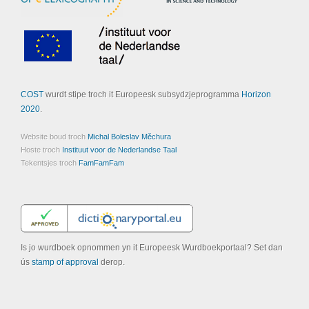
COST
wurdt stipe troch it Europeesk subsydzjeprogramma
Horizon
2020
.
Website boud troch
Michal Boleslav Měchura
Hoste troch
Instituut voor de Nederlandse Taal
Tekentsjes troch
FamFamFam
Is jo wurdboek opnommen yn it Europeesk Wurdboekportaal? Set dan
ús
stamp of approval
derop.