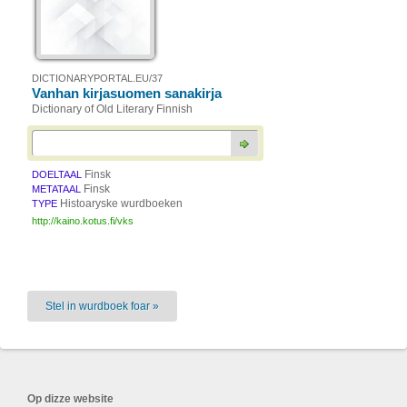
DICTIONARYPORTAL.EU/37
Vanhan kirjasuomen sanakirja
Dictionary of Old Literary Finnish
Finsk
DOELTAAL
Finsk
METATAAL
Histoaryske wurdboeken
TYPE
http://kaino.kotus.fi/vks
Stel in wurdboek foar »
Op dizze website