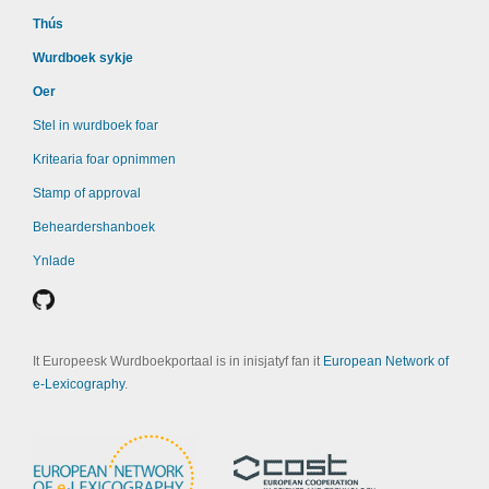
Thús
Wurdboek sykje
Oer
Stel in wurdboek foar
Kritearia foar opnimmen
Stamp of approval
Beheardershanboek
Ynlade
It Europeesk Wurdboekportaal is in inisjatyf fan it
European Network of
e-Lexicography
.