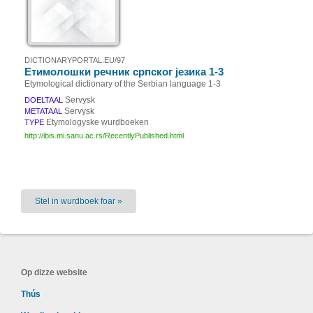
DICTIONARYPORTAL.EU/97
Етимолошки речник српског језика 1-3
Etymological dictionary of the Serbian language 1-3
Servysk
DOELTAAL
Servysk
METATAAL
Etymologyske wurdboeken
TYPE
http://ibis.mi.sanu.ac.rs/RecentlyPublished.html
Stel in wurdboek foar »
Op dizze website
Thús