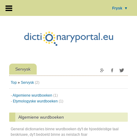
Frysk
▼
Servysk
Top
»
Servysk
(2)
·
Algemiene wurdboeken
(1)
·
Etymologyske wurdboeken
(1)
Algemiene wurdboeken
General dictionaries binne wurdboeken dy't de hjoeddeistige taal
beskriuwe, dy't bedoeld binne as neislach foar