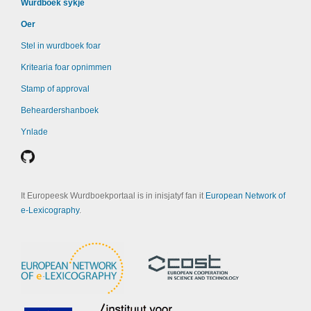
Wurdboek sykje
Oer
Stel in wurdboek foar
Kritearia foar opnimmen
Stamp of approval
Beheardershanboek
Ynlade
It Europeesk Wurdboekportaal is in inisjatyf fan it
European Network of
e-Lexicography
.