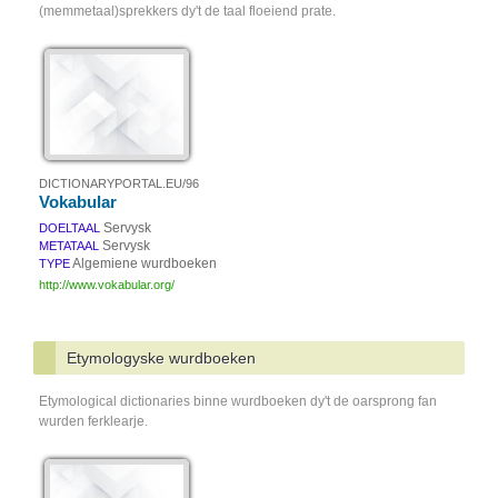
(memmetaal)sprekkers dy't de taal floeiend prate.
DICTIONARYPORTAL.EU/96
Vokabular
Servysk
DOELTAAL
Servysk
METATAAL
Algemiene wurdboeken
TYPE
http://www.vokabular.org/
Etymologyske wurdboeken
Etymological dictionaries binne wurdboeken dy't de oarsprong fan
wurden ferklearje.