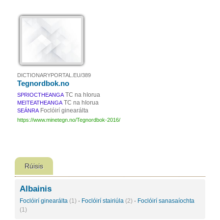
DICTIONARYPORTAL.EU/389
Tegnordbok.no
TC na hIorua
SPRIOCTHEANGA
TC na hIorua
MEITEATHEANGA
Foclóirí ginearálta
SEÁNRA
https://www.minetegn.no/Tegnordbok-2016/
Rúisis
Albainis
Foclóirí ginearálta
(1)
·
Foclóirí stairiúla
(2)
·
Foclóirí sanasaíochta
(1)