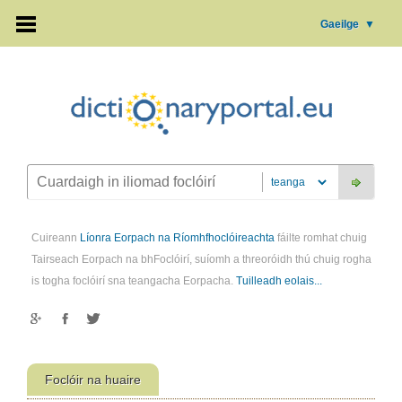
Gaeilge
▼
Cuireann
Líonra Eorpach na Ríomhfhoclóireachta
fáilte romhat chuig
Tairseach Eorpach na bhFoclóirí, suíomh a threoróidh thú chuig rogha
is togha foclóirí sna teangacha Eorpacha.
Tuilleadh eolais...
Foclóir na huaire