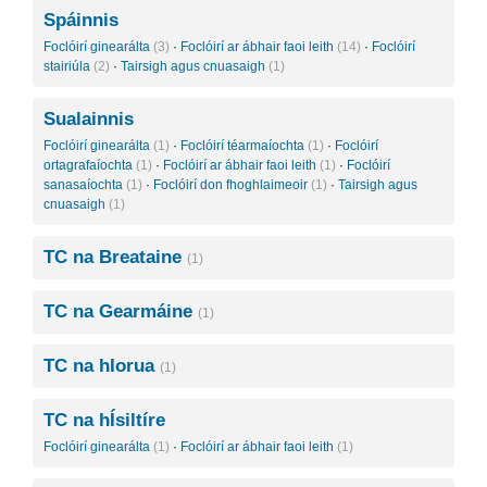
Spáinnis
Foclóirí ginearálta
(3)
·
Foclóirí ar ábhair faoi leith
(14)
·
Foclóirí
stairiúla
(2)
·
Tairsigh agus cnuasaigh
(1)
Sualainnis
Foclóirí ginearálta
(1)
·
Foclóirí téarmaíochta
(1)
·
Foclóirí
ortagrafaíochta
(1)
·
Foclóirí ar ábhair faoi leith
(1)
·
Foclóirí
sanasaíochta
(1)
·
Foclóirí don fhoghlaimeoir
(1)
·
Tairsigh agus
cnuasaigh
(1)
TC na Breataine
(1)
TC na Gearmáine
(1)
TC na hIorua
(1)
TC na hÍsiltíre
Foclóirí ginearálta
(1)
·
Foclóirí ar ábhair faoi leith
(1)