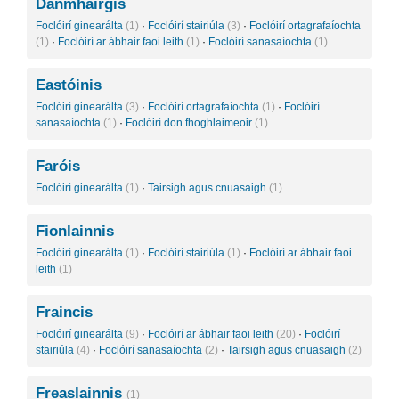
Danmhairgis
Foclóirí ginearálta
(1)
·
Foclóirí stairiúla
(3)
·
Foclóirí ortagrafaíochta
(1)
·
Foclóirí ar ábhair faoi leith
(1)
·
Foclóirí sanasaíochta
(1)
Eastóinis
Foclóirí ginearálta
(3)
·
Foclóirí ortagrafaíochta
(1)
·
Foclóirí
sanasaíochta
(1)
·
Foclóirí don fhoghlaimeoir
(1)
Faróis
Foclóirí ginearálta
(1)
·
Tairsigh agus cnuasaigh
(1)
Fionlainnis
Foclóirí ginearálta
(1)
·
Foclóirí stairiúla
(1)
·
Foclóirí ar ábhair faoi
leith
(1)
Fraincis
Foclóirí ginearálta
(9)
·
Foclóirí ar ábhair faoi leith
(20)
·
Foclóirí
stairiúla
(4)
·
Foclóirí sanasaíochta
(2)
·
Tairsigh agus cnuasaigh
(2)
Freaslainnis
(1)