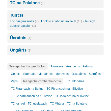
TC na Polainne
(1)
Tuircis
Foclóirí ginearálta
(7)
·
Foclóirí ar ábhair faoi leith
(11)
·
Tairsigh
agus cnuasaigh
(1)
Úcráinis
(1)
Ungáiris
(1)
Teangacha fós gan foclóir
Airméinis
Arómáinis
Astúiris
Coimis
Eabhrais
Manainnis
Mordvinis
Ocsatáinis
Sairdínis
Veps
Teangacha comharthaíochta
TC Fhlóndras
TC Fhrancach na Beilge
TC Fhrancach na hEilvéise
TC Ghearmánach na hEilvéise
TC Iodálach na hEilvéise
TC Iosrael
TC Iúgslavach
TC Mhálta
TC na Bulgáire