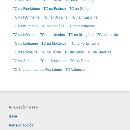
TC na Catalóine
TC na Cróite
TC na Danmhairge
TC na Fionlainne
TC na Fraince
TC na Gréige
TC na hAirméine
TC na hAlbáine
TC na hEastóine
TC na hÉireann
TC na hIodáile
TC na hÍoslainne
TC na hOstaire
TC na hÚcráine
TC na hUngáire
TC na Laitvia
TC na Liotuáine
TC na Moldáive
TC na Portaingéile
TC na Rómáine
TC na Rúise
TC na Seice
TC na Slóvaice
TC na Spáinne
TC na Sualainne
TC na Tuirce
TC Shualannach na Fionlainne
TC Valencia
Ar an suíomh seo
Baile
Aimsigh foclóir