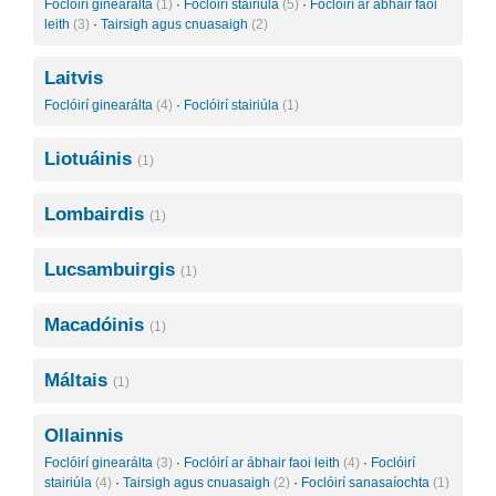
Foclóirí ginearálta
(1)
·
Foclóirí stairiúla
(5)
·
Foclóirí ar ábhair faoi
leith
(3)
·
Tairsigh agus cnuasaigh
(2)
Laitvis
Foclóirí ginearálta
(4)
·
Foclóirí stairiúla
(1)
Liotuáinis
(1)
Lombairdis
(1)
Lucsambuirgis
(1)
Macadóinis
(1)
Máltais
(1)
Ollainnis
Foclóirí ginearálta
(3)
·
Foclóirí ar ábhair faoi leith
(4)
·
Foclóirí
stairiúla
(4)
·
Tairsigh agus cnuasaigh
(2)
·
Foclóirí sanasaíochta
(1)