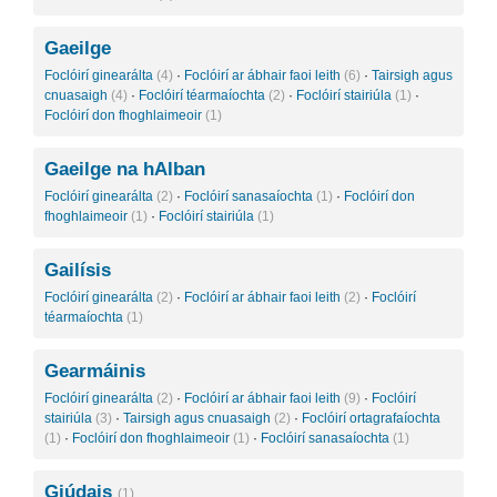
Gaeilge
Foclóirí ginearálta
(4)
·
Foclóirí ar ábhair faoi leith
(6)
·
Tairsigh agus
cnuasaigh
(4)
·
Foclóirí téarmaíochta
(2)
·
Foclóirí stairiúla
(1)
·
Foclóirí don fhoghlaimeoir
(1)
Gaeilge na hAlban
Foclóirí ginearálta
(2)
·
Foclóirí sanasaíochta
(1)
·
Foclóirí don
fhoghlaimeoir
(1)
·
Foclóirí stairiúla
(1)
Gailísis
Foclóirí ginearálta
(2)
·
Foclóirí ar ábhair faoi leith
(2)
·
Foclóirí
téarmaíochta
(1)
Gearmáinis
Foclóirí ginearálta
(2)
·
Foclóirí ar ábhair faoi leith
(9)
·
Foclóirí
stairiúla
(3)
·
Tairsigh agus cnuasaigh
(2)
·
Foclóirí ortagrafaíochta
(1)
·
Foclóirí don fhoghlaimeoir
(1)
·
Foclóirí sanasaíochta
(1)
Giúdais
(1)