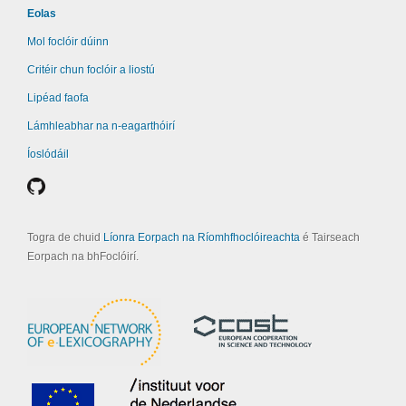
Eolas
Mol foclóir dúinn
Critéir chun foclóir a liostú
Lipéad faofa
Lámhleabhar na n-eagarthóirí
Íoslódáil
Togra de chuid
Líonra Eorpach na Ríomhfhoclóireachta
é Tairseach
Eorpach na bhFoclóirí.