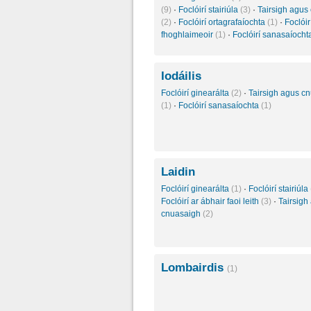
(9)
·
Foclóirí stairiúla
(3)
·
Tairsigh agus
(2)
·
Foclóirí ortagrafaíochta
(1)
·
Foclóir
fhoghlaimeoir
(1)
·
Foclóirí sanasaíoch
Iodáilis
Foclóirí ginearálta
(2)
·
Tairsigh agus c
(1)
·
Foclóirí sanasaíochta
(1)
Laidin
Foclóirí ginearálta
(1)
·
Foclóirí stairiúla
Foclóirí ar ábhair faoi leith
(3)
·
Tairsigh
cnuasaigh
(2)
Lombairdis
(1)