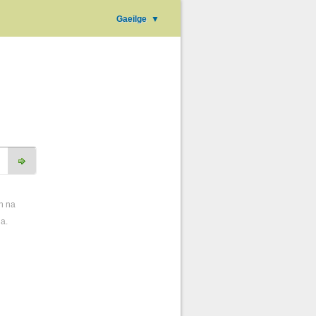
Gaeilge
▼
h na
ha.