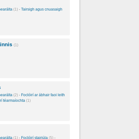
inearálta
(1)
·
Tairsigh agus cnuasaigh
ainnis
(1)
s
inearálta
(2)
·
Foclóirí ar ábhair faoi leith
irí téarmaíochta
(1)
inearálta
(1)
·
Foclóirí stairiúla
(5)
·