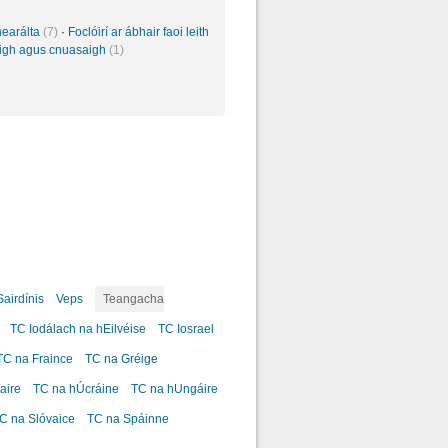
inearálta
(7)
·
Foclóirí ar ábhair faoi leith
sigh agus cnuasaigh
(1)
Sairdínis
Veps
Teangacha
TC Iodálach na hEilvéise
TC Iosrael
TC na Fraince
TC na Gréige
aire
TC na hÚcráine
TC na hUngáire
C na Slóvaice
TC na Spáinne