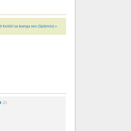
h foclóirí sa teanga seo (Spáinnis) »
s
(2)