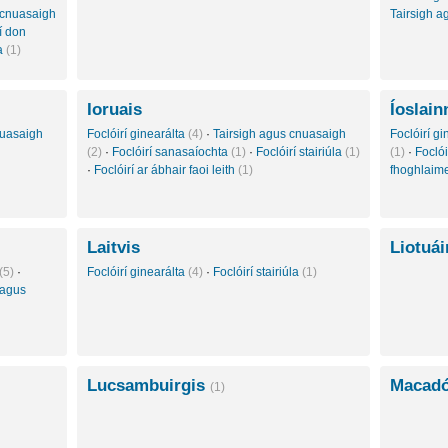
 cnuasaigh
Tairsigh 
í don
ta
(1)
Ioruais
Íoslain
nuasaigh
Foclóirí ginearálta
(4)
·
Tairsigh agus cnuasaigh
Foclóirí g
(2)
·
Foclóirí sanasaíochta
(1)
·
Foclóirí stairiúla
(1)
(1)
·
Foclói
·
Foclóirí ar ábhair faoi leith
(1)
fhoghlaim
Laitvis
Liotuá
(5)
·
Foclóirí ginearálta
(4)
·
Foclóirí stairiúla
(1)
 agus
Lucsambuirgis
Macadó
(1)