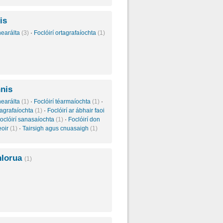
is
inearálta
(3)
·
Foclóirí ortagrafaíochta
(1)
nnis
inearálta
(1)
·
Foclóirí téarmaíochta
(1)
·
rtagrafaíochta
(1)
·
Foclóirí ar ábhair faoi
oclóirí sanasaíochta
(1)
·
Foclóirí don
eoir
(1)
·
Tairsigh agus cnuasaigh
(1)
hIorua
(1)