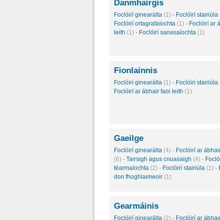
Danmhairgis
Foclóirí ginearálta
(1)
·
Foclóirí stairiúla
Foclóirí ortagrafaíochta
(1)
·
Foclóirí ar 
leith
(1)
·
Foclóirí sanasaíochta
(1)
Fionlainnis
Foclóirí ginearálta
(1)
·
Foclóirí stairiúla
Foclóirí ar ábhair faoi leith
(1)
Gaeilge
Foclóirí ginearálta
(4)
·
Foclóirí ar ábhair
(6)
·
Tairsigh agus cnuasaigh
(4)
·
Foclói
téarmaíochta
(2)
·
Foclóirí stairiúla
(1)
·
don fhoghlaimeoir
(1)
Gearmáinis
Foclóirí ginearálta
(2)
·
Foclóirí ar ábhair