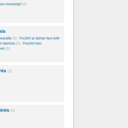
agus cnuasaigh
(2)
nis
inearálta
(3)
·
Foclóirí ar ábhair faoi leith
rí stairiúla
(1)
·
Foclóirí don
eoir
(1)
inis
(1)
inis
(1)