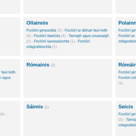
Ollainnis
Polainn
Foclóirí ginearálta
(3)
·
Foclóirí ar ábhair faoi leith
Foclóirí g
(4)
·
Foclóirí stairiúla
(4)
·
Tairsigh agus cnuasaigh
Foclóirí ar
(2)
·
Foclóirí sanasaíochta
(1)
·
Foclóirí
ortagrafaí
ortagrafaíochta
(1)
Rómainis
Rómáin
(3)
 faoi leith
Foclóirí g
gh agus
Foclóirí o
(1)
Sáimis
Seicis
(2)
(4)
·
Foclóirí g
(5)
·
Tairs
ortagrafaí