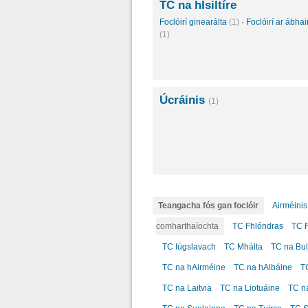
TC na hÍsiltíre
Foclóirí ginearálta
(1)
·
Foclóirí ar ábhair
(1)
Úcráinis
(1)
Teangacha fós gan foclóir
Airméinis
comharthaíochta
TC Fhlóndras
TC F
TC Iúgslavach
TC Mhálta
TC na Bul
TC na hAirméine
TC na hAlbáine
T
TC na Laitvia
TC na Liotuáine
TC n