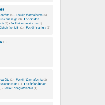
ais
inearálta
(5)
·
Foclóirí téarmaíochta
(5)
·
agus cnuasaigh
(3)
·
Foclóirí don
eoir
(3)
·
Foclóirí sanasaíochta
(1)
·
 ábhair faoi leith
(1)
·
Foclóirí stairiúla
(1)
is
(1)
inearálta
(1)
·
Foclóirí téarmaíochta
(2)
·
agus cnuasaigh
(1)
·
Foclóirí ar ábhair
1)
·
Foclóirí ortagrafaíochta
(1)