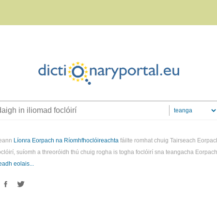
reann
Líonra Eorpach na Ríomhfhoclóireachta
fáilte romhat chuig Tairseach Eorpac
clóirí, suíomh a threoróidh thú chuig rogha is togha foclóirí sna teangacha Eorpac
eadh eolais...