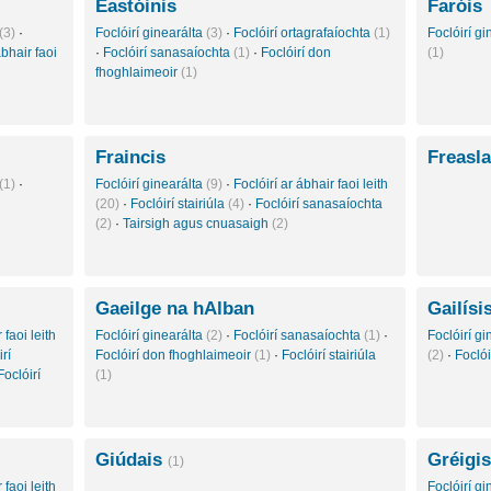
Eastóinis
Faróis
(3)
·
Foclóirí ginearálta
(3)
·
Foclóirí ortagrafaíochta
(1)
Foclóirí g
ábhair faoi
·
Foclóirí sanasaíochta
(1)
·
Foclóirí don
(1)
fhoghlaimeoir
(1)
Fraincis
Freasl
(1)
·
Foclóirí ginearálta
(9)
·
Foclóirí ar ábhair faoi leith
(20)
·
Foclóirí stairiúla
(4)
·
Foclóirí sanasaíochta
(2)
·
Tairsigh agus cnuasaigh
(2)
Gaeilge na hAlban
Gailísi
 faoi leith
Foclóirí ginearálta
(2)
·
Foclóirí sanasaíochta
(1)
·
Foclóirí g
rí
Foclóirí don fhoghlaimeoir
(1)
·
Foclóirí stairiúla
(2)
·
Focló
Foclóirí
(1)
Giúdais
Gréigis
(1)
 faoi leith
Foclóirí g