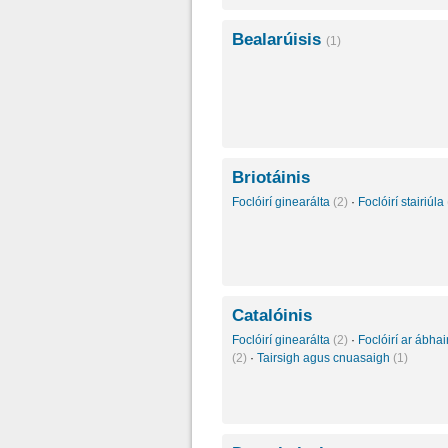
Bealarúisis
(1)
Briotáinis
Foclóirí ginearálta
(2)
·
Foclóirí stairiúla
Catalóinis
Foclóirí ginearálta
(2)
·
Foclóirí ar ábhair
(2)
·
Tairsigh agus cnuasaigh
(1)