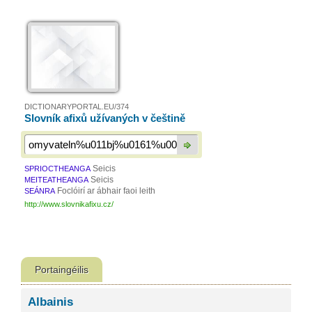
DICTIONARYPORTAL.EU/374
Slovník afixů užívaných v češtině
Seicis
SPRIOCTHEANGA
Seicis
MEITEATHEANGA
Foclóirí ar ábhair faoi leith
SEÁNRA
http://www.slovnikafixu.cz/
Portaingéilis
Albainis