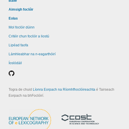
Baile
Aimsigh foclóir
Eolas
Mol foclóir dúinn
Critéir chun foclóir a liostú
Lipéad faofa
Lámhleabhar na n-eagarthóirí
Íoslódáil
Togra de chuid
Líonra Eorpach na Ríomhfhoclóireachta
é Tairseach
Eorpach na bhFoclóirí.