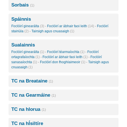
Sorbais
(1)
Spáinnis
Foclóirí ginearálta
(3)
·
Foclóirí ar ábhair faoi leith
(14)
·
Foclóirí
stairiúla
(2)
·
Tairsigh agus cnuasaigh
(1)
Sualainnis
Foclóirí ginearálta
(1)
·
Foclóirí téarmaíochta
(1)
·
Foclóirí
ortagrafaíochta
(1)
·
Foclóirí ar ábhair faoi leith
(1)
·
Foclóirí
sanasaíochta
(1)
·
Foclóirí don fhoghlaimeoir
(1)
·
Tairsigh agus
cnuasaigh
(1)
TC na Breataine
(1)
TC na Gearmáine
(1)
TC na hIorua
(1)
TC na hÍsiltíre