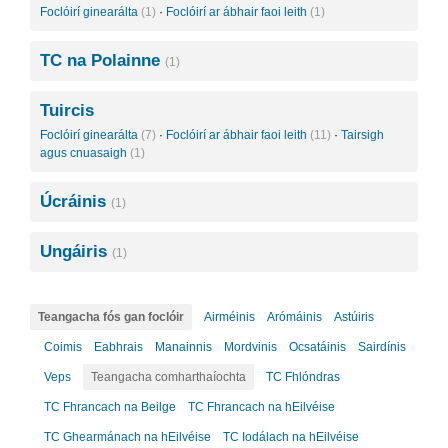
Foclóirí ginearálta
(1)
·
Foclóirí ar ábhair faoi leith
(1)
TC na Polainne
(1)
Tuircis
Foclóirí ginearálta
(7)
·
Foclóirí ar ábhair faoi leith
(11)
·
Tairsigh
agus cnuasaigh
(1)
Úcráinis
(1)
Ungáiris
(1)
Teangacha fós gan foclóir
Airméinis
Arómáinis
Astúiris
Coimis
Eabhrais
Manainnis
Mordvinis
Ocsatáinis
Sairdínis
Veps
Teangacha comharthaíochta
TC Fhlóndras
TC Fhrancach na Beilge
TC Fhrancach na hEilvéise
TC Ghearmánach na hEilvéise
TC Iodálach na hEilvéise