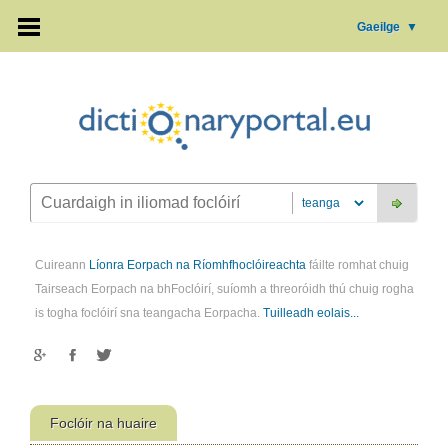
Gaeilge
▼
Cuireann
Líonra Eorpach na Ríomhfhoclóireachta
fáilte romhat chuig
Tairseach Eorpach na bhFoclóirí, suíomh a threoróidh thú chuig rogha
is togha foclóirí sna teangacha Eorpacha.
Tuilleadh eolais...
Foclóir na huaire