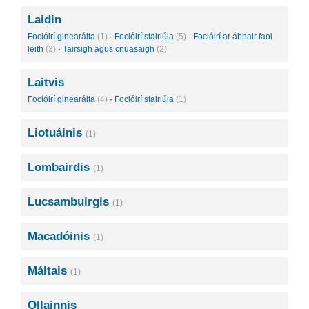
Laidin
Foclóirí ginearálta
(1)
·
Foclóirí stairiúla
(5)
·
Foclóirí ar ábhair faoi
leith
(3)
·
Tairsigh agus cnuasaigh
(2)
Laitvis
Foclóirí ginearálta
(4)
·
Foclóirí stairiúla
(1)
Liotuáinis
(1)
Lombairdis
(1)
Lucsambuirgis
(1)
Macadóinis
(1)
Máltais
(1)
Ollainnis