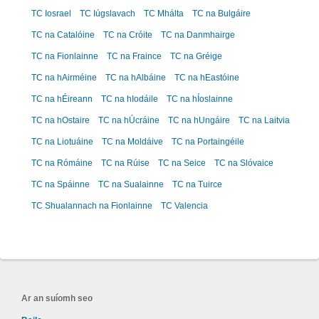
TC Iosrael
TC Iúgslavach
TC Mhálta
TC na Bulgáire
TC na Catalóine
TC na Cróite
TC na Danmhairge
TC na Fionlainne
TC na Fraince
TC na Gréige
TC na hAirméine
TC na hAlbáine
TC na hEastóine
TC na hÉireann
TC na hIodáile
TC na hÍoslainne
TC na hOstaire
TC na hÚcráine
TC na hUngáire
TC na Laitvia
TC na Liotuáine
TC na Moldáive
TC na Portaingéile
TC na Rómáine
TC na Rúise
TC na Seice
TC na Slóvaice
TC na Spáinne
TC na Sualainne
TC na Tuirce
TC Shualannach na Fionlainne
TC Valencia
Ar an suíomh seo