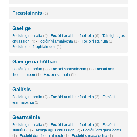
Freaslainnis
(1)
Gaeilge
Foclóirí ginearálta
(4)
·
Foclóirí ar ábhair faoi leith
(6)
·
Tairsigh agus
cnuasaigh
(4)
·
Foclóirí téarmaíochta
(2)
·
Foclóirí stairiúla
(1)
·
Foclóirí don fhoghlaimeoir
(1)
Gaeilge na hAlban
Foclóirí ginearálta
(2)
·
Foclóirí sanasaíochta
(1)
·
Foclóirí don
fhoghlaimeoir
(1)
·
Foclóirí stairiúla
(1)
Gailísis
Foclóirí ginearálta
(2)
·
Foclóirí ar ábhair faoi leith
(2)
·
Foclóirí
téarmaíochta
(1)
Gearmáinis
Foclóirí ginearálta
(2)
·
Foclóirí ar ábhair faoi leith
(9)
·
Foclóirí
stairiúla
(3)
·
Tairsigh agus cnuasaigh
(2)
·
Foclóirí ortagrafaíochta
(1)
·
Foclóirí don fhoghlaimeoir
(1)
·
Foclóirí sanasaíochta
(1)