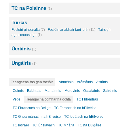
TC na Polainne
(1)
Tuircis
Foclóirí ginearálta
(7)
·
Foclóirí ar ábhair faoi leith
(11)
·
Tairsigh
agus cnuasaigh
(1)
Úcráinis
(1)
Ungáiris
(1)
Teangacha fós gan foclóir
Airméinis
Arómáinis
Astúiris
Coimis
Eabhrais
Manainnis
Mordvinis
Ocsatáinis
Sairdínis
Veps
Teangacha comharthaíochta
TC Fhlóndras
TC Fhrancach na Beilge
TC Fhrancach na hEilvéise
TC Ghearmánach na hEilvéise
TC Iodálach na hEilvéise
TC Iosrael
TC Iúgslavach
TC Mhálta
TC na Bulgáire