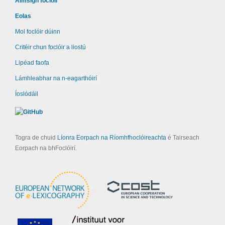
Aimsigh foclóir
Eolas
Mol foclóir dúinn
Critéir chun foclóir a liostú
Lipéad faofa
Lámhleabhar na n-eagarthóirí
Íoslódáil
Togra de chuid
Líonra Eorpach na Ríomhfhoclóireachta
é Tairseach
Eorpach na bhFoclóirí.