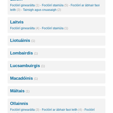
Foclóirí ginearálta
(1)
·
Foclóirí stairiúla
(5)
·
Foclóirí ar ábhair faoi
leith
(3)
·
Tairsigh agus cnuasaigh
(2)
Laitvis
Foclóirí ginearálta
(4)
·
Foclóirí stairiúla
(1)
Liotuáinis
(1)
Lombairdis
(1)
Lucsambuirgis
(1)
Macadóinis
(1)
Máltais
(1)
Ollainnis
Foclóirí ginearálta
(3)
·
Foclóirí ar ábhair faoi leith
(4)
·
Foclóirí