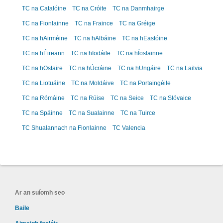
TC na Catalóine
TC na Cróite
TC na Danmhairge
TC na Fionlainne
TC na Fraince
TC na Gréige
TC na hAirméine
TC na hAlbáine
TC na hEastóine
TC na hÉireann
TC na hIodáile
TC na hÍoslainne
TC na hOstaire
TC na hÚcráine
TC na hUngáire
TC na Laitvia
TC na Liotuáine
TC na Moldáive
TC na Portaingéile
TC na Rómáine
TC na Rúise
TC na Seice
TC na Slóvaice
TC na Spáinne
TC na Sualainne
TC na Tuirce
TC Shualannach na Fionlainne
TC Valencia
Ar an suíomh seo
Baile