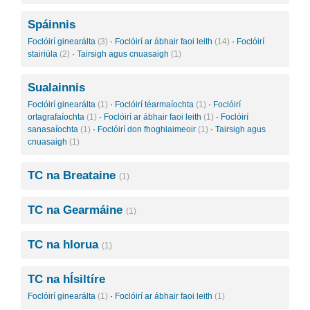
Spáinnis
Foclóirí ginearálta
(3)
·
Foclóirí ar ábhair faoi leith
(14)
·
Foclóirí
stairiúla
(2)
·
Tairsigh agus cnuasaigh
(1)
Sualainnis
Foclóirí ginearálta
(1)
·
Foclóirí téarmaíochta
(1)
·
Foclóirí
ortagrafaíochta
(1)
·
Foclóirí ar ábhair faoi leith
(1)
·
Foclóirí
sanasaíochta
(1)
·
Foclóirí don fhoghlaimeoir
(1)
·
Tairsigh agus
cnuasaigh
(1)
TC na Breataine
(1)
TC na Gearmáine
(1)
TC na hIorua
(1)
TC na hÍsiltíre
Foclóirí ginearálta
(1)
·
Foclóirí ar ábhair faoi leith
(1)