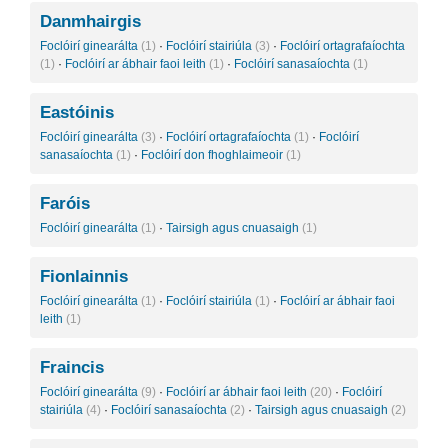
Danmhairgis
Foclóirí ginearálta
(1)
·
Foclóirí stairiúla
(3)
·
Foclóirí ortagrafaíochta
(1)
·
Foclóirí ar ábhair faoi leith
(1)
·
Foclóirí sanasaíochta
(1)
Eastóinis
Foclóirí ginearálta
(3)
·
Foclóirí ortagrafaíochta
(1)
·
Foclóirí
sanasaíochta
(1)
·
Foclóirí don fhoghlaimeoir
(1)
Faróis
Foclóirí ginearálta
(1)
·
Tairsigh agus cnuasaigh
(1)
Fionlainnis
Foclóirí ginearálta
(1)
·
Foclóirí stairiúla
(1)
·
Foclóirí ar ábhair faoi
leith
(1)
Fraincis
Foclóirí ginearálta
(9)
·
Foclóirí ar ábhair faoi leith
(20)
·
Foclóirí
stairiúla
(4)
·
Foclóirí sanasaíochta
(2)
·
Tairsigh agus cnuasaigh
(2)