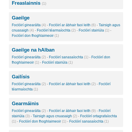
Freaslainnis
(1)
Gaeilge
Foclóirí ginearálta
(4)
·
Foclóirí ar ábhair faoi leith
(6)
·
Tairsigh agus
cnuasaigh
(4)
·
Foclóirí téarmaíochta
(2)
·
Foclóirí stairiúla
(1)
·
Foclóirí don fhoghlaimeoir
(1)
Gaeilge na hAlban
Foclóirí ginearálta
(2)
·
Foclóirí sanasaíochta
(1)
·
Foclóirí don
fhoghlaimeoir
(1)
·
Foclóirí stairiúla
(1)
Gailísis
Foclóirí ginearálta
(2)
·
Foclóirí ar ábhair faoi leith
(2)
·
Foclóirí
téarmaíochta
(1)
Gearmáinis
Foclóirí ginearálta
(2)
·
Foclóirí ar ábhair faoi leith
(9)
·
Foclóirí
stairiúla
(3)
·
Tairsigh agus cnuasaigh
(2)
·
Foclóirí ortagrafaíochta
(1)
·
Foclóirí don fhoghlaimeoir
(1)
·
Foclóirí sanasaíochta
(1)