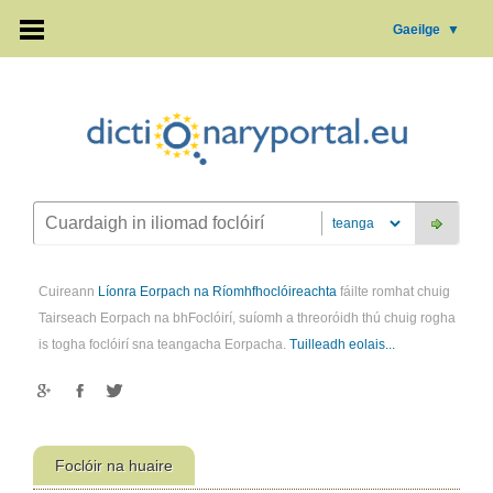
Gaeilge
▼
Cuireann
Líonra Eorpach na Ríomhfhoclóireachta
fáilte romhat chuig
Tairseach Eorpach na bhFoclóirí, suíomh a threoróidh thú chuig rogha
is togha foclóirí sna teangacha Eorpacha.
Tuilleadh eolais...
Foclóir na huaire