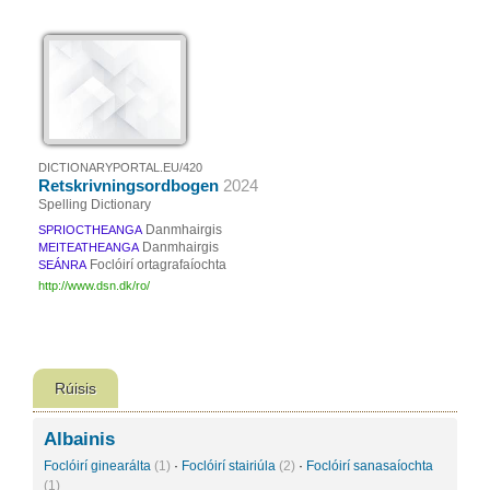
DICTIONARYPORTAL.EU/420
Retskrivningsordbogen
2024
Spelling Dictionary
Danmhairgis
SPRIOCTHEANGA
Danmhairgis
MEITEATHEANGA
Foclóirí ortagrafaíochta
SEÁNRA
http://www.dsn.dk/ro/
Rúisis
Albainis
Foclóirí ginearálta
(1)
·
Foclóirí stairiúla
(2)
·
Foclóirí sanasaíochta
(1)