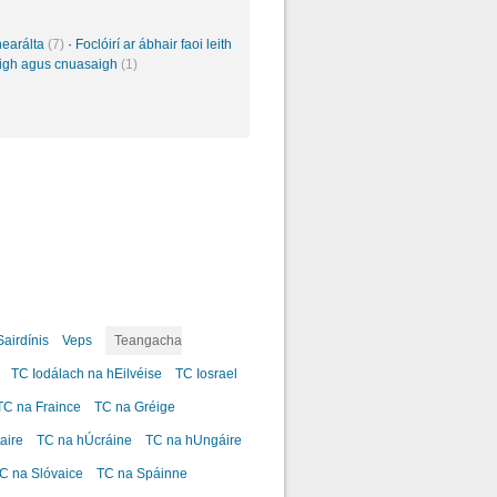
inearálta
(7)
·
Foclóirí ar ábhair faoi leith
sigh agus cnuasaigh
(1)
Sairdínis
Veps
Teangacha
TC Iodálach na hEilvéise
TC Iosrael
TC na Fraince
TC na Gréige
aire
TC na hÚcráine
TC na hUngáire
C na Slóvaice
TC na Spáinne