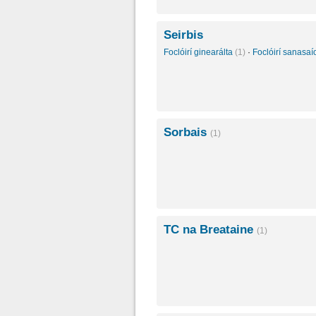
Seirbis
Foclóirí ginearálta
(1)
·
Foclóirí sanasa
Sorbais
(1)
TC na Breataine
(1)