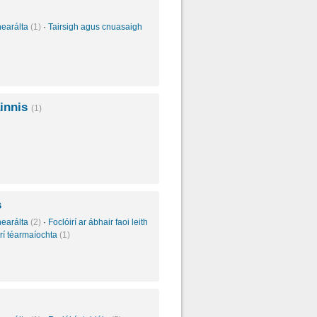
inearálta
(1)
·
Tairsigh agus cnuasaigh
ainnis
(1)
s
inearálta
(2)
·
Foclóirí ar ábhair faoi leith
irí téarmaíochta
(1)