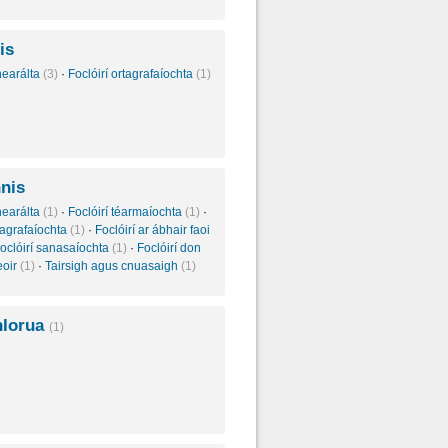
is
inearálta
(3)
·
Foclóirí ortagrafaíochta
(1)
nnis
inearálta
(1)
·
Foclóirí téarmaíochta
(1)
·
rtagrafaíochta
(1)
·
Foclóirí ar ábhair faoi
oclóirí sanasaíochta
(1)
·
Foclóirí don
eoir
(1)
·
Tairsigh agus cnuasaigh
(1)
hIorua
(1)