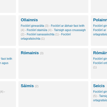
Ollainnis
Polainn
Foclóirí ginearálta
(3)
·
Foclóirí ar ábhair faoi leith
Foclóirí g
(4)
·
Foclóirí stairiúla
(4)
·
Tairsigh agus cnuasaigh
Foclóirí ar
(2)
·
Foclóirí sanasaíochta
(1)
·
Foclóirí
ortagrafaí
ortagrafaíochta
(1)
Rómainis
Rómáin
(3)
 faoi leith
Foclóirí g
gh agus
Foclóirí o
(1)
Sáimis
Seicis
(2)
(4)
·
Foclóirí g
(5)
·
Tairs
ortagrafaí