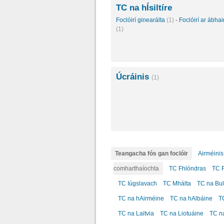
TC na hÍsiltíre
Foclóirí ginearálta
(1)
·
Foclóirí ar ábhair
(1)
Úcráinis
(1)
Teangacha fós gan foclóir
Airméinis
comharthaíochta
TC Fhlóndras
TC F
TC Iúgslavach
TC Mhálta
TC na Bul
TC na hAirméine
TC na hAlbáine
T
TC na Laitvia
TC na Liotuáine
TC n