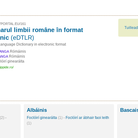
PORTAL.EU/161
Tuillead
narul limbii române în format
onic
(eDTLR)
nguage Dictionary in electronic format
Rómáinis
ANGA
Rómáinis
ANGA
lóirí ginearálta
lippide.ro/
Albáinis
Bascai
(2)
·
Foclóirí ginearálta
(1)
·
Foclóirí ar ábhair faoi leith
(1)