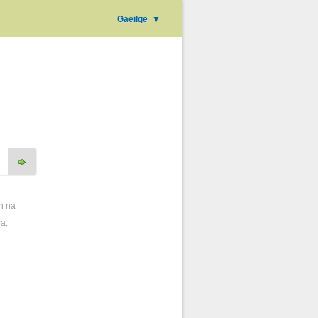
Gaeilge
▼
h na
ha.