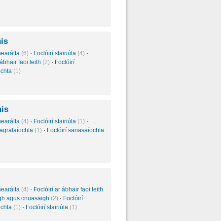
is
inearálta
(6)
·
Foclóirí stairiúla
(4)
·
 ábhair faoi leith
(2)
·
Foclóirí
ochta
(1)
is
inearálta
(4)
·
Foclóirí stairiúla
(1)
·
rtagrafaíochta
(1)
·
Foclóirí sanasaíochta
inearálta
(4)
·
Foclóirí ar ábhair faoi leith
igh agus cnuasaigh
(2)
·
Foclóirí
ochta
(1)
·
Foclóirí stairiúla
(1)