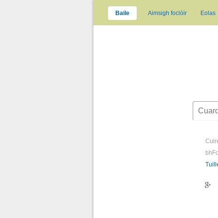
Baile
Aimsigh foclóir
Eolas
Cui
bhFo
Tuill