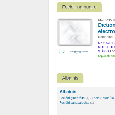
Foclóir na huaire
DICTIONARY
Dicțio
electr
Romanian La
SPRIOCTHE
MEITEATHE
Foc
SEÁNRA
http://edtlr.phi
Albainis
Albainis
Foclóirí ginearálta
(1)
·
Foclóirí stairiúla
Foclóirí sanasaíochta
(1)