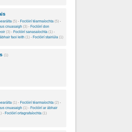
ais
inearálta
(5)
·
Foclóirí téarmaíochta
(5)
·
agus cnuasaigh
(3)
·
Foclóirí don
eoir
(3)
·
Foclóirí sanasaíochta
(1)
·
 ábhair faoi leith
(1)
·
Foclóirí stairiúla
(1)
is
(1)
inearálta
(1)
·
Foclóirí téarmaíochta
(2)
·
agus cnuasaigh
(1)
·
Foclóirí ar ábhair
1)
·
Foclóirí ortagrafaíochta
(1)