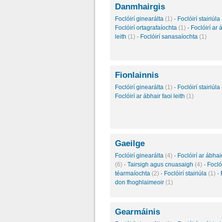
Danmhairgis
Foclóirí ginearálta
(1)
·
Foclóirí stairiúla
Foclóirí ortagrafaíochta
(1)
·
Foclóirí ar 
leith
(1)
·
Foclóirí sanasaíochta
(1)
Fionlainnis
Foclóirí ginearálta
(1)
·
Foclóirí stairiúla
Foclóirí ar ábhair faoi leith
(1)
Gaeilge
Foclóirí ginearálta
(4)
·
Foclóirí ar ábhair
(6)
·
Tairsigh agus cnuasaigh
(4)
·
Foclói
téarmaíochta
(2)
·
Foclóirí stairiúla
(1)
·
don fhoghlaimeoir
(1)
Gearmáinis