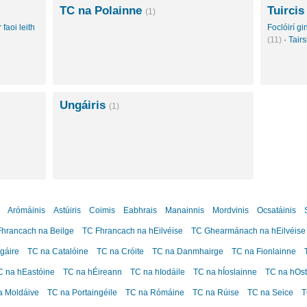
TC na Polainne
Tuircis
(1)
 faoi leith
Foclóirí g
(11)
·
Tair
Ungáiris
(1)
Arómáinis
Astúiris
Coimis
Eabhrais
Manainnis
Mordvinis
Ocsatáinis
hrancach na Beilge
TC Fhrancach na hEilvéise
TC Ghearmánach na hEilvéise
gáire
TC na Catalóine
TC na Cróite
TC na Danmhairge
TC na Fionlainne
C na hEastóine
TC na hÉireann
TC na hIodáile
TC na hÍoslainne
TC na hOst
a Moldáive
TC na Portaingéile
TC na Rómáine
TC na Rúise
TC na Seice
T