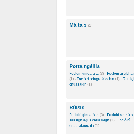
Máltais
(1)
Portaingéilis
Foclóirí ginearálta
(3)
·
Foclóirí ar ábhair
(1)
·
Foclóirí ortagrafaíochta
(1)
·
Tairsi
cnuasaigh
(1)
Rúisis
Foclóirí ginearálta
(3)
·
Foclóirí stairiúla
Tairsigh agus cnuasaigh
(2)
·
Foclóirí
ortagrafaíochta
(1)