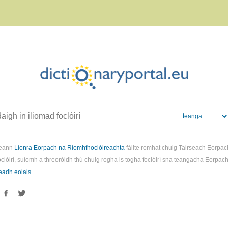
reann
Líonra Eorpach na Ríomhfhoclóireachta
fáilte romhat chuig Tairseach Eorpac
clóirí, suíomh a threoróidh thú chuig rogha is togha foclóirí sna teangacha Eorpac
eadh eolais...