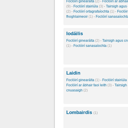
Foclóirí ginearálta
(2)
·
Foclóirí ar ábhair
(9)
·
Foclóirí stairiúla
(3)
·
Tairsigh agus
(2)
·
Foclóirí ortagrafaíochta
(1)
·
Foclóir
fhoghlaimeoir
(1)
·
Foclóirí sanasaíoch
Iodáilis
Foclóirí ginearálta
(2)
·
Tairsigh agus c
(1)
·
Foclóirí sanasaíochta
(1)
Laidin
Foclóirí ginearálta
(1)
·
Foclóirí stairiúla
Foclóirí ar ábhair faoi leith
(3)
·
Tairsigh
cnuasaigh
(2)
Lombairdis
(1)