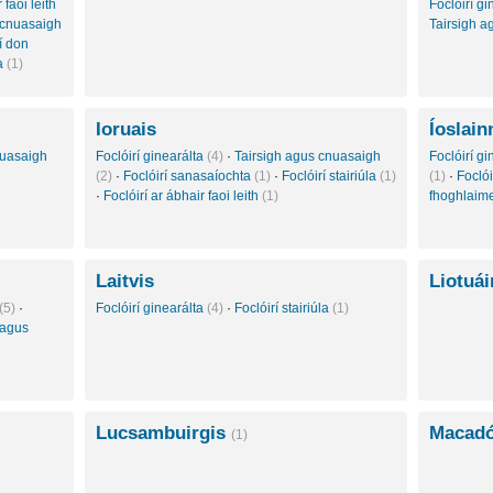
 faoi leith
Foclóirí g
 cnuasaigh
Tairsigh 
í don
ta
(1)
Ioruais
Íoslain
nuasaigh
Foclóirí ginearálta
(4)
·
Tairsigh agus cnuasaigh
Foclóirí g
(2)
·
Foclóirí sanasaíochta
(1)
·
Foclóirí stairiúla
(1)
(1)
·
Foclói
·
Foclóirí ar ábhair faoi leith
(1)
fhoghlaim
Laitvis
Liotuá
(5)
·
Foclóirí ginearálta
(4)
·
Foclóirí stairiúla
(1)
 agus
Lucsambuirgis
Macadó
(1)