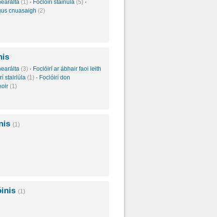
inearálta
(1)
·
Foclóirí stairiúla
(5)
·
agus cnuasaigh
(2)
nis
inearálta
(3)
·
Foclóirí ar ábhair faoi leith
rí stairiúla
(1)
·
Foclóirí don
eoir
(1)
inis
(1)
inis
(1)