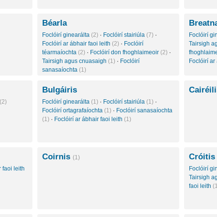
Béarla
Breatn
Foclóirí ginearálta
(2)
·
Foclóirí stairiúla
(7)
·
Foclóirí g
Foclóirí ar ábhair faoi leith
(2)
·
Foclóirí
Tairsigh 
téarmaíochta
(2)
·
Foclóirí don fhoghlaimeoir
(2)
·
fhoghlaim
Tairsigh agus cnuasaigh
(1)
·
Foclóirí
Foclóirí ar
sanasaíochta
(1)
Bulgáiris
Cairéil
(2)
Foclóirí ginearálta
(1)
·
Foclóirí stairiúla
(1)
·
Foclóirí ortagrafaíochta
(1)
·
Foclóirí sanasaíochta
(1)
·
Foclóirí ar ábhair faoi leith
(1)
Coirnis
Cróitis
(1)
 faoi leith
Foclóirí g
Tairsigh 
faoi leith
(