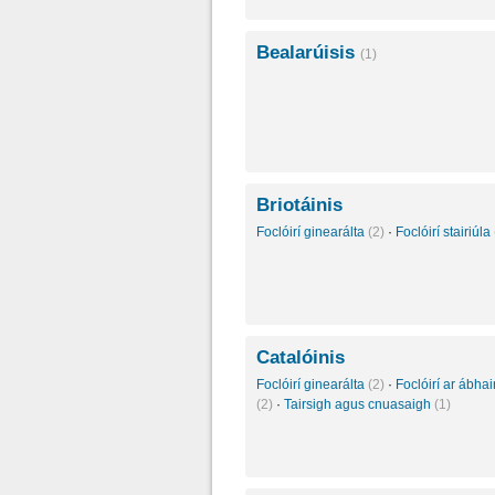
Bealarúisis
(1)
Briotáinis
Foclóirí ginearálta
(2)
·
Foclóirí stairiúla
Catalóinis
Foclóirí ginearálta
(2)
·
Foclóirí ar ábhair
(2)
·
Tairsigh agus cnuasaigh
(1)