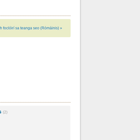
h foclóirí sa teanga seo (Rómáinis) »
s
(2)