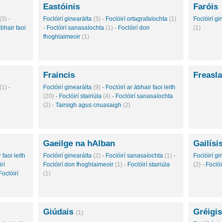
Eastóinis
Faróis
(3)
·
Foclóirí ginearálta
(3)
·
Foclóirí ortagrafaíochta
(1)
Foclóirí g
ábhair faoi
·
Foclóirí sanasaíochta
(1)
·
Foclóirí don
(1)
fhoghlaimeoir
(1)
Fraincis
Freasl
(1)
·
Foclóirí ginearálta
(9)
·
Foclóirí ar ábhair faoi leith
(20)
·
Foclóirí stairiúla
(4)
·
Foclóirí sanasaíochta
(2)
·
Tairsigh agus cnuasaigh
(2)
Gaeilge na hAlban
Gailísi
 faoi leith
Foclóirí ginearálta
(2)
·
Foclóirí sanasaíochta
(1)
·
Foclóirí g
rí
Foclóirí don fhoghlaimeoir
(1)
·
Foclóirí stairiúla
(2)
·
Focló
Foclóirí
(1)
Giúdais
Gréigis
(1)