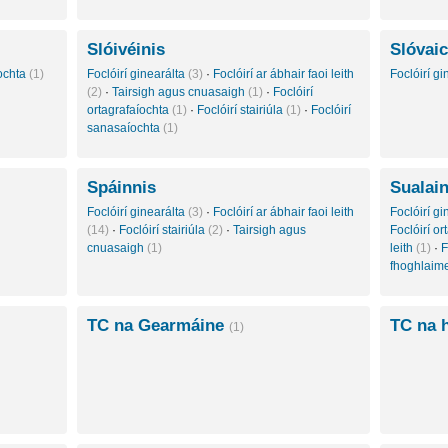
Slóivéinis
Slóvaic
íochta
(1)
Foclóirí ginearálta
(3)
·
Foclóirí ar ábhair faoi leith
Foclóirí g
(2)
·
Tairsigh agus cnuasaigh
(1)
·
Foclóirí
ortagrafaíochta
(1)
·
Foclóirí stairiúla
(1)
·
Foclóirí
sanasaíochta
(1)
Spáinnis
Sualai
Foclóirí ginearálta
(3)
·
Foclóirí ar ábhair faoi leith
Foclóirí g
(14)
·
Foclóirí stairiúla
(2)
·
Tairsigh agus
Foclóirí o
cnuasaigh
(1)
leith
(1)
·
F
fhoghlaim
TC na Gearmáine
TC na 
(1)