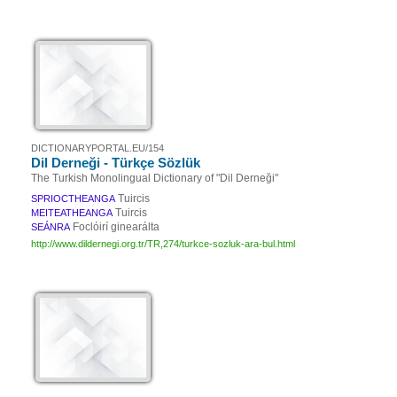
DICTIONARYPORTAL.EU/154
Dil Derneği - Türkçe Sözlük
The Turkish Monolingual Dictionary of "Dil Derneği"
Tuircis
SPRIOCTHEANGA
Tuircis
MEITEATHEANGA
Foclóirí ginearálta
SEÁNRA
http://www.dildernegi.org.tr/TR,274/turkce-sozluk-ara-bul.html