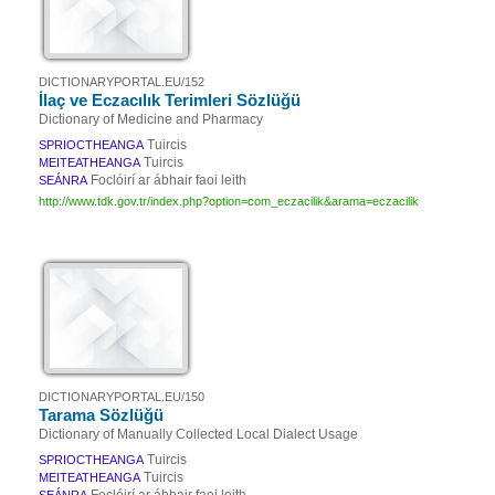
DICTIONARYPORTAL.EU/152
İlaç ve Eczacılık Terimleri Sözlüğü
Dictionary of Medicine and Pharmacy
Tuircis
SPRIOCTHEANGA
Tuircis
MEITEATHEANGA
Foclóirí ar ábhair faoi leith
SEÁNRA
http://www.tdk.gov.tr/index.php?option=com_eczacilik&arama=eczacilik
DICTIONARYPORTAL.EU/150
Tarama Sözlüğü
Dictionary of Manually Collected Local Dialect Usage
Tuircis
SPRIOCTHEANGA
Tuircis
MEITEATHEANGA