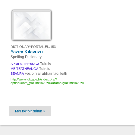
DICTIONARYPORTAL.EU/153
Yazım Kılavuzu
Spelling Dictionary
Tuircis
SPRIOCTHEANGA
Tuircis
MEITEATHEANGA
Foclóirí ar ábhair faoi leith
SEÁNRA
http://www.tdk.gov.tr/index.php?
option=com_yazimkilavuzu&arama=yazimkilavuzu
Mol foclóir dúinn »