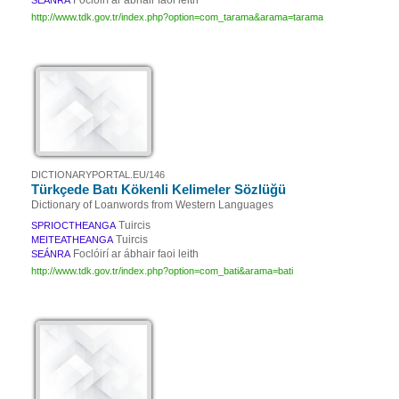
Foclóirí ar ábhair faoi leith
SEÁNRA
http://www.tdk.gov.tr/index.php?option=com_tarama&arama=tarama
DICTIONARYPORTAL.EU/146
Türkçede Batı Kökenli Kelimeler Sözlüğü
Dictionary of Loanwords from Western Languages
Tuircis
SPRIOCTHEANGA
Tuircis
MEITEATHEANGA
Foclóirí ar ábhair faoi leith
SEÁNRA
http://www.tdk.gov.tr/index.php?option=com_bati&arama=bati