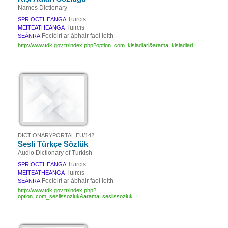
Names Dictionary
Tuircis
SPRIOCTHEANGA
Tuircis
MEITEATHEANGA
Foclóirí ar ábhair faoi leith
SEÁNRA
http://www.tdk.gov.tr/index.php?option=com_kisiadlari&arama=kisiadlari
DICTIONARYPORTAL.EU/142
Sesli Türkçe Sözlük
Audio Dictionary of Turkish
Tuircis
SPRIOCTHEANGA
Tuircis
MEITEATHEANGA
Foclóirí ar ábhair faoi leith
SEÁNRA
http://www.tdk.gov.tr/index.php?
option=com_seslissozluk&arama=seslissozluk