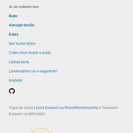
Ar an suíomh seo
Baile
Aimsigh foclóir
Eolas
Mol foclóir dúinn
Critéir chun foclóir a liostú
Lipéad faofa
Lámhleabhar na n-eagarthóirí
Íoslódáil
Togra de chuid
Líonra Eorpach na Ríomhfhoclóireachta
é Tairseach
Eorpach na bhFoclóirí.