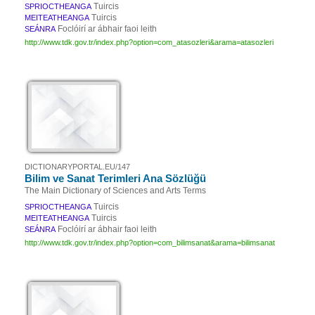
Tuircis
SPRIOCTHEANGA
Tuircis
MEITEATHEANGA
Foclóirí ar ábhair faoi leith
SEÁNRA
http://www.tdk.gov.tr/index.php?option=com_atasozleri&arama=atasozleri
DICTIONARYPORTAL.EU/147
Bilim ve Sanat Terimleri Ana Sözlüğü
The Main Dictionary of Sciences and Arts Terms
Tuircis
SPRIOCTHEANGA
Tuircis
MEITEATHEANGA
Foclóirí ar ábhair faoi leith
SEÁNRA
http://www.tdk.gov.tr/index.php?option=com_bilimsanat&arama=bilimsanat