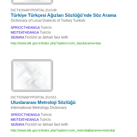
DICTIONARYPORTAL.EU/148
Türkiye Türkçesi Ağızları Sözlüğü'nde Söz Arama
Dictionary of Local Dialects of Turkey Turkish
Tuircis
SPRIOCTHEANGA
Tuircis
MEITEATHEANGA
Foclóirí ar ábhair faoi leith
SEÁNRA
http://www.tdk.gov.tr/index.php?option=com_ttas&arama=ttas
DICTIONARYPORTAL.EU/151
Uluslararası Metroloji Sözlüğü
International Metrology Dictionary
Tuircis
SPRIOCTHEANGA
Tuircis
MEITEATHEANGA
Foclóirí ar ábhair faoi leith
SEÁNRA
http://www.tdk.gov.tr/index.php?option=com_metroloji&arama=metroloji