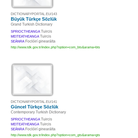
DICTIONARYPORTAL.EU/143
Büyük Türkçe Sözlük
Grand Turkish Dictionary
Tuircis
SPRIOCTHEANGA
Tuircis
MEITEATHEANGA
Foclóirí ginearálta
SEÁNRA
http://www.tdk.gov.tr/index.php?option=com_bts&arama=bts
DICTIONARYPORTAL.EU/141
Güncel Türkçe Sözlük
Contemporary Turkish Dictionary
Tuircis
SPRIOCTHEANGA
Tuircis
MEITEATHEANGA
Foclóirí ginearálta
SEÁNRA
http://www.tdk.gov.tr/index.php?option=com_gts&arama=gts