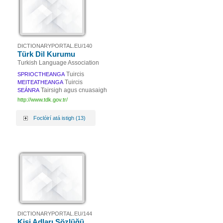
DICTIONARYPORTAL.EU/140
Türk Dil Kurumu
Turkish Language Association
Tuircis
SPRIOCTHEANGA
Tuircis
MEITEATHEANGA
Tairsigh agus cnuasaigh
SEÁNRA
http://www.tdk.gov.tr/
Foclóirí atá istigh (13)
DICTIONARYPORTAL.EU/144
Kişi Adları Sözlüğü