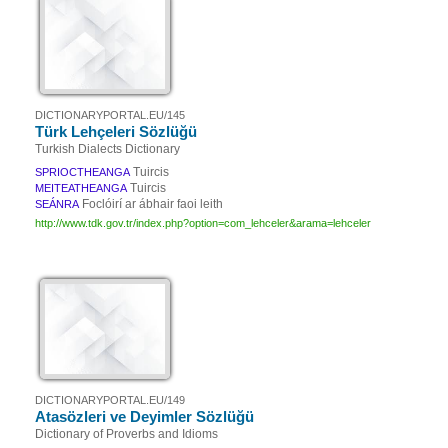
DICTIONARYPORTAL.EU/145
Türk Lehçeleri Sözlüğü
Turkish Dialects Dictionary
Tuircis
SPRIOCTHEANGA
Tuircis
MEITEATHEANGA
Foclóirí ar ábhair faoi leith
SEÁNRA
http://www.tdk.gov.tr/index.php?option=com_lehceler&arama=lehceler
DICTIONARYPORTAL.EU/149
Atasözleri ve Deyimler Sözlüğü
Dictionary of Proverbs and Idioms