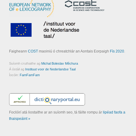
Faigheann
COST
maoiniú ó chreatchlár an Aontais Eorpaigh
Fís 2020
.
Suíomh cruthaithe ag
Michal Boleslav Měchura
Á óstáil ag
Instituut voor de Nederlandse Taal
Íocóin:
FamFamFam
Foclóirí atá liostaithe ar an suíomh seo, tá fáilte rompu ár
lipéad faofa a
thaispeáint »