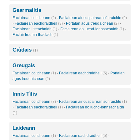
Gearmailtis
Faclairean coitcheann
(2)
·
Faclairean air cuspairean sònraichte
(9)
·
Faclairean eachdraidheil
(3)
·
Portalan agus treudaichean
(2)
·
Faclairean litreachaidh
(1)
·
Faclairean do luchd-ionnsachaidh
(1)
·
Faclair freumh-fhaclach
(1)
Giùdais
(1)
Greugais
Faclairean coitcheann
(1)
·
Faclairean eachdraidheil
(5)
·
Portalan
agus treudaichean
(2)
Innis Tìlis
Faclairean coitcheann
(3)
·
Faclairean air cuspairean sònraichte
(1)
·
Faclairean eachdraidheil
(1)
·
Faclairean do luchd-ionnsachaidh
(1)
Laideann
Faclairean coitcheann
(1)
·
Faclairean eachdraidheil
(5)
·