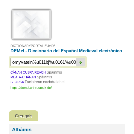
DICTIONARYPORTAL.EU/405
DEMel - Diccionario del Español Medieval electrónico
Spàinntis
CÀNAN CUSPAIREACH
Spàinntis
MEATA-CHÀNAN
Faclairean eachdraidheil
SEÒRSA
https://demel.uni-rostock.de/
Greugais
Albàinis