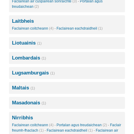
Faclairean air cuspairean sònraichte
(3)
·
Portalan agus
treudaichean
(2)
Laitbheis
Faclairean coitcheann
(4)
·
Faclairean eachdraidheil
(1)
Liotuainis
(1)
Lombardais
(1)
Lugsamburgais
(1)
Maltais
(1)
Masadonais
(1)
Nirribhis
Faclairean coitcheann
(4)
·
Portalan agus treudaichean
(2)
·
Faclair
freumh-fhaclach
(1)
·
Faclairean eachdraidheil
(1)
·
Faclairean air