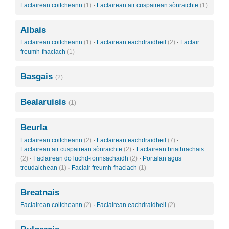
Faclairean coitcheann
(1)
·
Faclairean air cuspairean sònraichte
(1)
Albais
Faclairean coitcheann
(1)
·
Faclairean eachdraidheil
(2)
·
Faclair
freumh-fhaclach
(1)
Basgais
(2)
Bealaruisis
(1)
Beurla
Faclairean coitcheann
(2)
·
Faclairean eachdraidheil
(7)
·
Faclairean air cuspairean sònraichte
(2)
·
Faclairean briathrachais
(2)
·
Faclairean do luchd-ionnsachaidh
(2)
·
Portalan agus
treudaichean
(1)
·
Faclair freumh-fhaclach
(1)
Breatnais
Faclairean coitcheann
(2)
·
Faclairean eachdraidheil
(2)