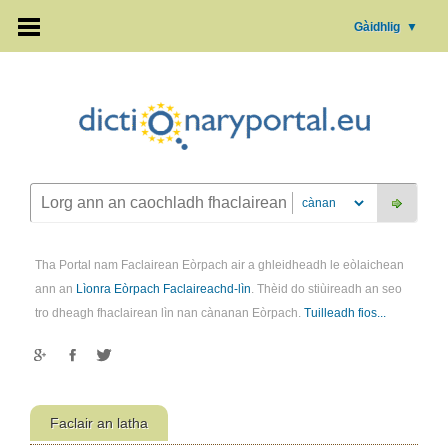
Gàidhlig
▼
Tha Portal nam Faclairean Eòrpach air a ghleidheadh le eòlaichean
ann an
Lìonra Eòrpach Faclaireachd-lìn
. Thèid do stiùireadh an seo
tro dheagh fhaclairean lìn nan cànanan Eòrpach.
Tuilleadh fios...
Faclair an latha