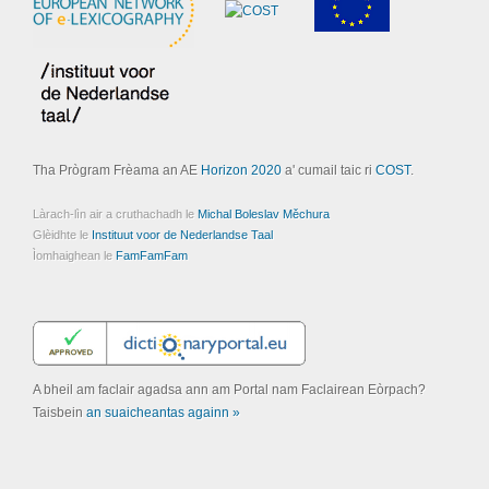
Tha Prògram Frèama an AE
Horizon 2020
a' cumail taic ri
COST
.
Làrach-lìn air a cruthachadh le
Michal Boleslav Měchura
Glèidhte le
Instituut voor de Nederlandse Taal
Ìomhaighean le
FamFamFam
A bheil am faclair agadsa ann am Portal nam Faclairean Eòrpach?
Taisbein
an suaicheantas againn »