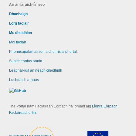
Air an làraich-lìn seo
Dhachaigh
Lorg faclair
Mu dheidhinn
Mol faclair
Prionnsapalan airson a chur ris a' phortal.
Suaicheantas aonta
Leabhar-iùil an neach-gleidhidh
Luchdaich a-nuas
Tha Portal nam Faclairean Eòrpach na iomairt aig
Lìonra Eòrpach
Faclaireachd-lìn
.