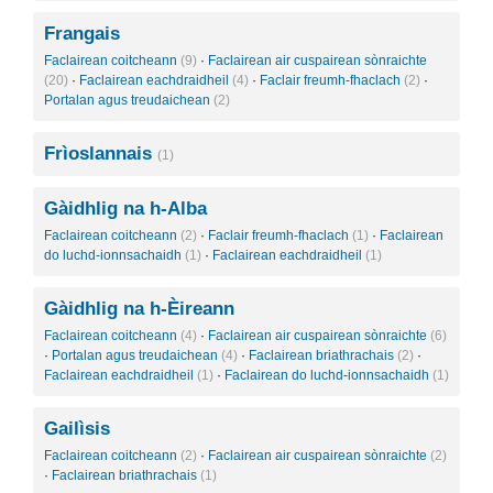
Frangais
Faclairean coitcheann
(9)
·
Faclairean air cuspairean sònraichte
(20)
·
Faclairean eachdraidheil
(4)
·
Faclair freumh-fhaclach
(2)
·
Portalan agus treudaichean
(2)
Frìoslannais
(1)
Gàidhlig na h-Alba
Faclairean coitcheann
(2)
·
Faclair freumh-fhaclach
(1)
·
Faclairean
do luchd-ionnsachaidh
(1)
·
Faclairean eachdraidheil
(1)
Gàidhlig na h-Èireann
Faclairean coitcheann
(4)
·
Faclairean air cuspairean sònraichte
(6)
·
Portalan agus treudaichean
(4)
·
Faclairean briathrachais
(2)
·
Faclairean eachdraidheil
(1)
·
Faclairean do luchd-ionnsachaidh
(1)
Gailìsis
Faclairean coitcheann
(2)
·
Faclairean air cuspairean sònraichte
(2)
·
Faclairean briathrachais
(1)