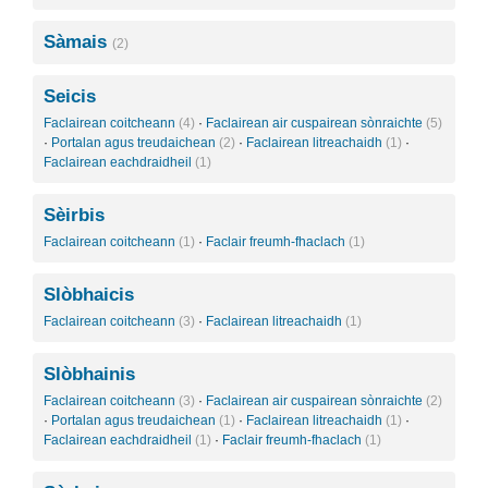
Sàmais
(2)
Seicis
Faclairean coitcheann
(4)
·
Faclairean air cuspairean sònraichte
(5)
·
Portalan agus treudaichean
(2)
·
Faclairean litreachaidh
(1)
·
Faclairean eachdraidheil
(1)
Sèirbis
Faclairean coitcheann
(1)
·
Faclair freumh-fhaclach
(1)
Slòbhaicis
Faclairean coitcheann
(3)
·
Faclairean litreachaidh
(1)
Slòbhainis
Faclairean coitcheann
(3)
·
Faclairean air cuspairean sònraichte
(2)
·
Portalan agus treudaichean
(1)
·
Faclairean litreachaidh
(1)
·
Faclairean eachdraidheil
(1)
·
Faclair freumh-fhaclach
(1)