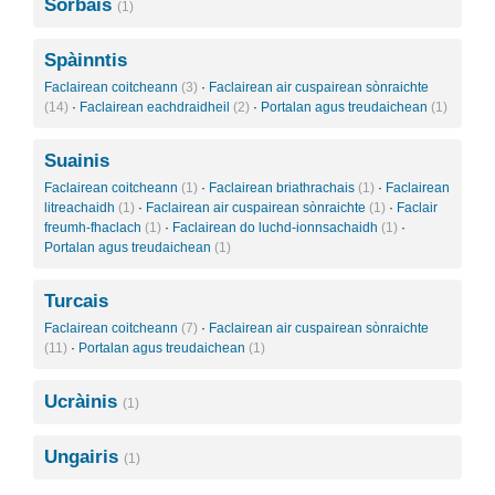
Sòrbais
(1)
Spàinntis
Faclairean coitcheann
(3)
·
Faclairean air cuspairean sònraichte
(14)
·
Faclairean eachdraidheil
(2)
·
Portalan agus treudaichean
(1)
Suainis
Faclairean coitcheann
(1)
·
Faclairean briathrachais
(1)
·
Faclairean
litreachaidh
(1)
·
Faclairean air cuspairean sònraichte
(1)
·
Faclair
freumh-fhaclach
(1)
·
Faclairean do luchd-ionnsachaidh
(1)
·
Portalan agus treudaichean
(1)
Turcais
Faclairean coitcheann
(7)
·
Faclairean air cuspairean sònraichte
(11)
·
Portalan agus treudaichean
(1)
Ucràinis
(1)
Ungairis
(1)