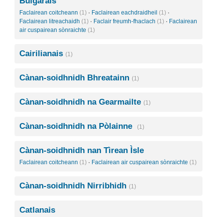
Bulgarais
Faclairean coitcheann
(1)
·
Faclairean eachdraidheil
(1)
·
Faclairean litreachaidh
(1)
·
Faclair freumh-fhaclach
(1)
·
Faclairean
air cuspairean sònraichte
(1)
Cairilianais
(1)
Cànan-soidhnidh Bhreatainn
(1)
Cànan-soidhnidh na Gearmailte
(1)
Cànan-soidhnidh na Pòlainne
(1)
Cànan-soidhnidh nan Tìrean Ìsle
Faclairean coitcheann
(1)
·
Faclairean air cuspairean sònraichte
(1)
Cànan-soidhnidh Nirribhidh
(1)
Catlanais