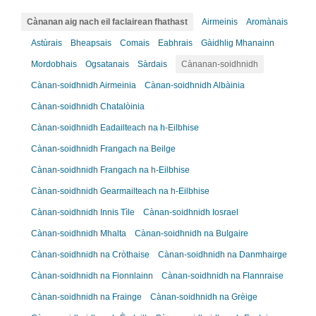
Cànanan aig nach eil faclairean fhathast
Airmeinis
Aromànais
Astùrais
Bheapsais
Comais
Eabhrais
Gàidhlig Mhanainn
Mordobhais
Ogsatanais
Sàrdais
Cànanan-soidhnidh
Cànan-soidhnidh Airmeinia
Cànan-soidhnidh Albàinia
Cànan-soidhnidh Chatalòinia
Cànan-soidhnidh Eadailteach na h-Eilbhise
Cànan-soidhnidh Frangach na Beilge
Cànan-soidhnidh Frangach na h-Eilbhise
Cànan-soidhnidh Gearmailteach na h-Eilbhise
Cànan-soidhnidh Innis Tìle
Cànan-soidhnidh Iosrael
Cànan-soidhnidh Mhalta
Cànan-soidhnidh na Bulgaire
Cànan-soidhnidh na Cròthaise
Cànan-soidhnidh na Danmhairge
Cànan-soidhnidh na Fionnlainn
Cànan-soidhnidh na Flannraise
Cànan-soidhnidh na Frainge
Cànan-soidhnidh na Grèige